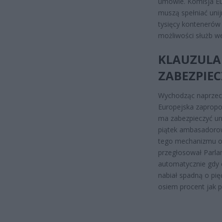
umowie. Komisja Eu
muszą spełniać unij
tysięcy kontenerów
możliwości służb we
KLAUZULA
ZABEZPIEC
Wychodząc naprzec
Europejska zaprop
ma zabezpieczyć uni
piątek ambasadorowi
tego mechanizmu o 
przegłosował Parla
automatycznie gdy c
nabiał spadną o pię
osiem procent jak