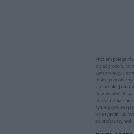
Problem polega rów
o pięć procent, co 
zanim włączy się m
drobiu przy obecnyc
z minimalnej rentow
doprowadzić do ban
uruchamiania klauzu
sytuacji rynkowej i
kilka tygodni lub m
po preferencyjnych 