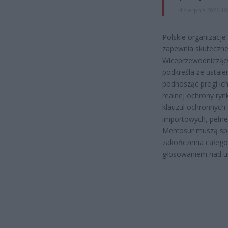
4 sierpnia 2026 16
Polskie organizacje
zapewnia skutecznej
Wiceprzewodniczący
podkreśla że ustale
podnosząc progi ich
realnej ochrony ry
klauzul ochronnych
importowych, pełne
Mercosur muszą spe
zakończenia całego
głosowaniem nad 