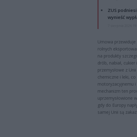
ZUS podniesie
wynieść wypł
7 sierpnia 2026 19
Umowa przewiduje ob
rolnych eksportowa
na produkty szczegó
drób, nabiał, cukie
przemysłowe z Unii
chemiczne i leki, c
motoryzacyjnemu i 
mechanizm ten prow
uprzemysłowione wy
gdy do Europy napł
samej Unii są zakaz