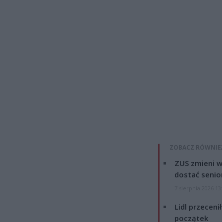
ZOBACZ RÓWNIE
ZUS zmieni w
dostać senio
7 sierpnia 2026 13
Lidl przeceni
początek