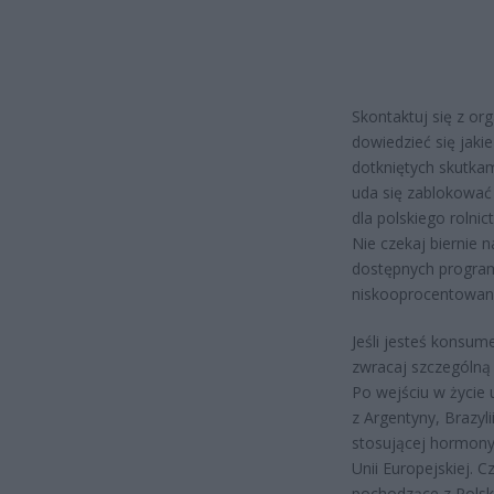
Skontaktuj się z org
dowiedzieć się jaki
dotkniętych skutkam
uda się zablokować
dla polskiego rolni
Nie czekaj biernie n
dostępnych progra
niskooprocentowany
Jeśli jesteś konsu
zwracaj szczególną
Po wejściu w życie
z Argentyny, Brazyl
stosującej hormony 
Unii Europejskiej. 
pochodzące z Polski