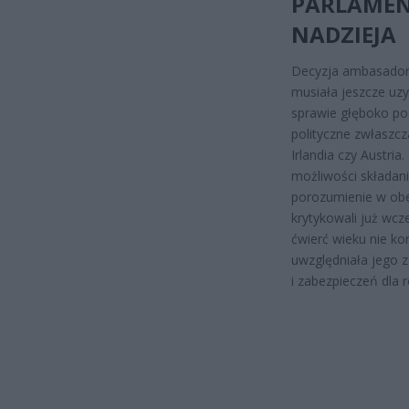
PARLAMENT
NADZIEJA
Decyzja ambasadoró
musiała jeszcze uz
sprawie głęboko pod
polityczne zwłaszcz
Irlandia czy Austria
możliwości składan
porozumienie w obec
krytykowali już wcz
ćwierć wieku nie k
uwzględniała jego 
i zabezpieczeń dla r