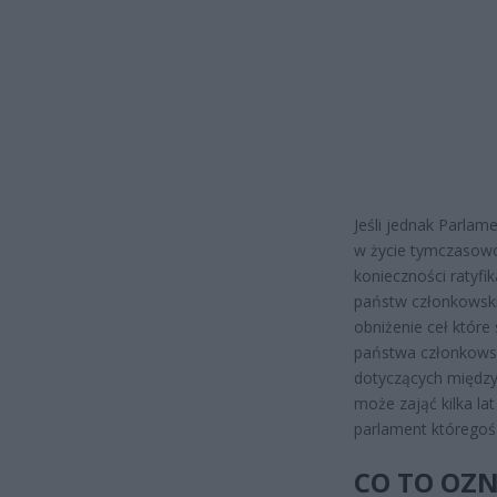
Jeśli jednak Parlam
w życie tymczasowo
konieczności ratyfi
państw członkowski
obniżenie ceł które
państwa członkows
dotyczących między
może zająć kilka la
parlament któregoś
CO TO OZN