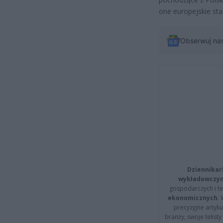
one europejskie st
Obserwuj na
Dziennikar
wykładowczyn
gospodarczych i t
ekonomicznych
.
precyzyjne artyku
branży, swoje tekst