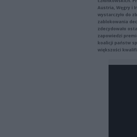
członkowskich. P
Austria, Węgry i I
wystarczyło do z
zablokowania dec
zdecydowało osta
zapowiedzi premie
koalicji państw s
większości kwalif