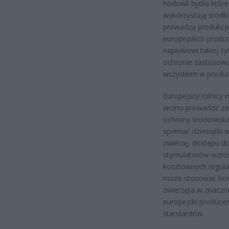
hodowli bydła które
wykorzystują środki
prowadzą produkcję
europejskich produ
napływowi takiej ż
ochronie zastosowa
wszystkim w produ
Europejscy rolnicy 
wolno prowadzić ze
ochrony środowiska 
spełniać dziesiątk
zwierzę, dostępu d
stymulatorów wzrost
kosztownych regulac
może stosować horm
zwierzęta w znaczn
europejski produce
standardów.