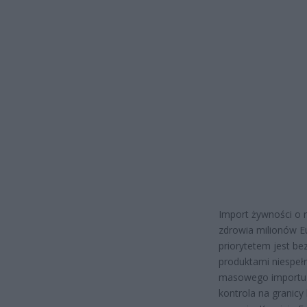
Import żywności o n
zdrowia milionów Eu
priorytetem jest b
produktami niespełn
masowego importu p
kontrola na granicy