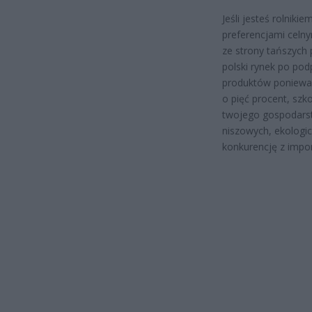
Jeśli jesteś rolnik
preferencjami celny
ze strony tańszych
polski rynek po pod
produktów ponieważ
o pięć procent, sz
twojego gospodarst
niszowych, ekologi
konkurencję z imp