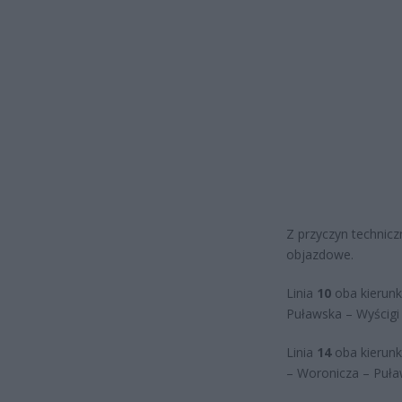
Z przyczyn techniczn
objazdowe.
Linia
10
oba kierunk
Puławska – Wyścigi
Linia
14
oba kierunk
– Woronicza – Puł