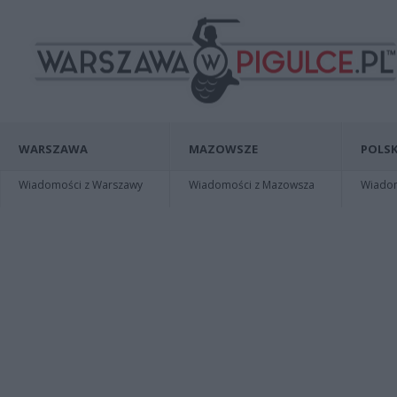
WARSZAWA
MAZOWSZE
POLSK
Wiadomości z Warszawy
Wiadomości z Mazowsza
Wiadomo