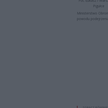
Fot. Łukasz / War
Pigułce
Ministerstwo Obron
powodu podejrzeni
ZOBACZ RÓWNIE