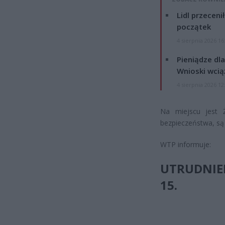
Lidl przeceni
początek
4 sierpnia 2026 16
Pieniądze dla
Wnioski wcią
4 sierpnia 2026 12
Na miejscu jest 
bezpieczeństwa, są 
WTP informuje:
UTRUDNIEN
15.