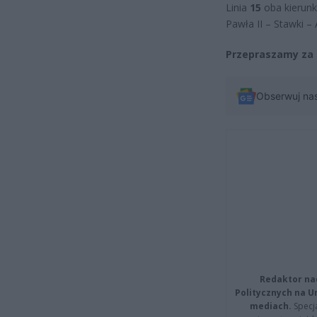
Linia
15
oba kierunk
Pawła II – Stawki –
Przepraszamy za 
Obserwuj na
Redaktor na
Politycznych na 
mediach.
Specja