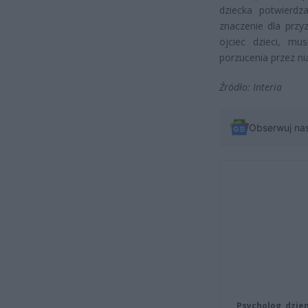
dziecka potwierdz
znaczenie dla przy
ojciec dzieci, m
porzucenia przez ni
Źródło: Interia
Obserwuj na
Psycholog, dzie