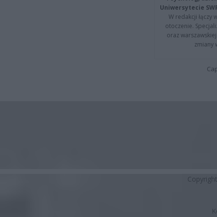
Uniwersytecie SW
W redakcji łączy 
otoczenie. Specja
oraz warszawskiej 
zmiany 
Cap
Copyrigh
K