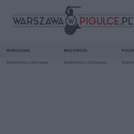
WARSZAWA
MAZOWSZE
POLSK
Wiadomości z Warszawy
Wiadomości z Mazowsza
Wiadomo