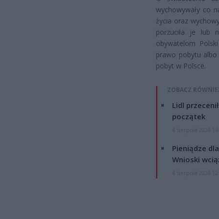
wychowywały co naj
życia oraz wychowy
porzuciła je lub 
obywatelom Polski
prawo pobytu albo 
pobyt w Polsce.
ZOBACZ RÓWNIE
Lidl przeceni
początek
4 sierpnia 2026 16
Pieniądze dla
Wnioski wcią
4 sierpnia 2026 12