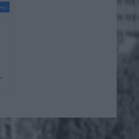
wuj
na