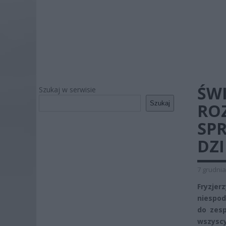
ŚWI
Szukaj w serwisie
Szukaj
RO
SP
DZ
7 grudnia
Fryzje
niespo
do zesp
wszyscy