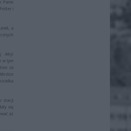
e Panie
otter i
tunek, a
ecznych
j Akcji
i w tym
tion za
 Wkrótce
icielka
 stacji
iły się
ować aż