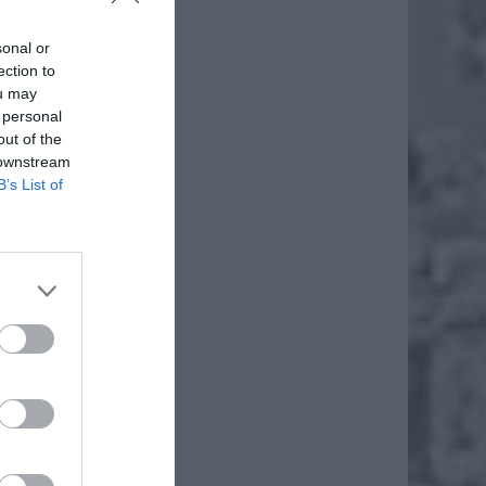
sonal or
ection to
ou may
 personal
out of the
 downstream
B’s List of
ażdy z
ciąż są