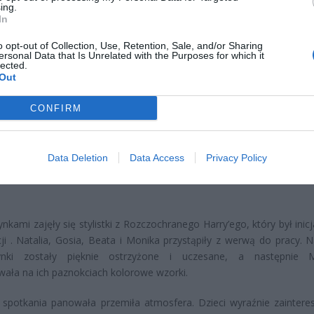
ing.
In
o opt-out of Collection, Use, Retention, Sale, and/or Sharing
ersonal Data that Is Unrelated with the Purposes for which it
lected.
Out
ad
CONFIRM
Data Deletion
Data Access
Privacy Policy
nkami zajęły się stylistki z Rozczochranego Harry’ego, który był ini
cji . Natalia, Gosia, Beata i Monika przystąpiły z werwą do pracy. N
ynki zostały pięknie ostrzyżone i uczesane, a następnie M
ała na ich paznokciach kolorowe wzorki.
 spotkania panowała przemiła atmosfera. Dzieci wyraźnie zainter