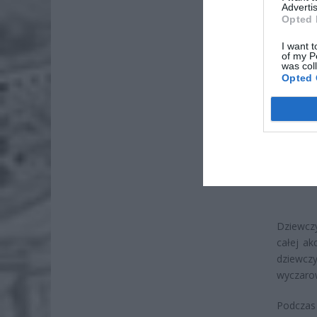
Advertis
Opted 
I want t
of my P
was col
Opted 
Dziewczy
całej ak
dziewcz
wyczarow
Podczas