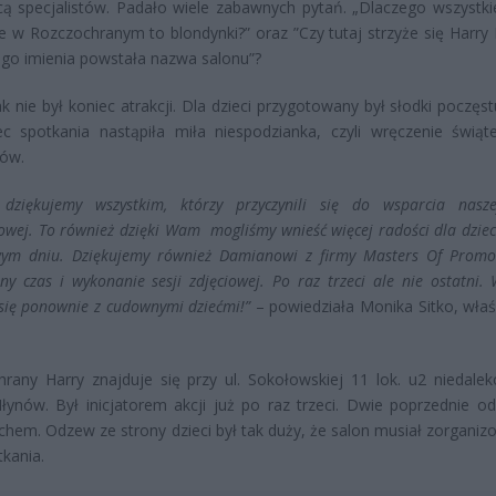
cą specjalistów. Padało wiele zabawnych pytań. „Dlaczego wszystki
e w Rozczochranym to blondynki?” oraz ”Czy tutaj strzyże się Harry P
ego imienia powstała nazwa salonu”?
k nie był koniec atrakcji. Dla dzieci przygotowany był słodki poczęs
c spotkania nastąpiła miła niespodzianka, czyli wręczenie świąt
ów.
 dziękujemy wszystkim, którzy przyczynili się do wsparcia nasze
owej. To również dzięki Wam mogliśmy wnieść więcej radości dla dziec
wym dniu. Dziękujemy również Damianowi z firmy Masters Of Promo
ny czas i wykonanie sesji zdjęciowej. Po raz trzeci ale nie ostatni.
się ponownie z cudownymi dziećmi!”
– powiedziała Monika Sitko, właśc
rany Harry znajduje się przy ul. Sokołowskiej 11 lok. u2 niedaleko
ynów. Był inicjatorem akcji już po raz trzeci. Dwie poprzednie odb
hem. Odzew ze strony dzieci był tak duży, że salon musiał zorganiz
kania.