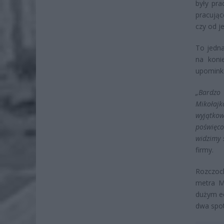
były pra
pracując
czy od j
To jedna
na konie
upomink
„Bardzo
Mikołajk
wyjątko
poświęco
widzimy 
firmy.
Rozczoch
metra Mł
dużym ec
dwa spot