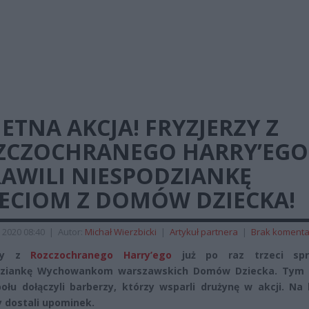
ETNA AKCJA! FRYZJERZY Z
ZCZOCHRANEGO HARRY’EGO
RAWILI NIESPODZIANKĘ
IECIOM Z DOMÓW DZIECKA!
 2020 08:40
|
Autor:
Michał Wierzbicki
|
Artykuł partnera
|
Brak komenta
rzy z
Rozczochranego Harry’ego
już po raz trzeci spr
dziankę Wychowankom warszawskich Domów Dziecka. Tym
ołu dołączyli barberzy, którzy wsparli drużynę w akcji. Na
 dostali upominek.