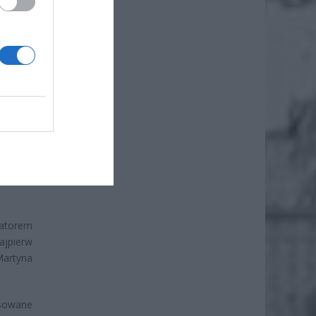
cjatorem
ajpierw
artyna
esowane