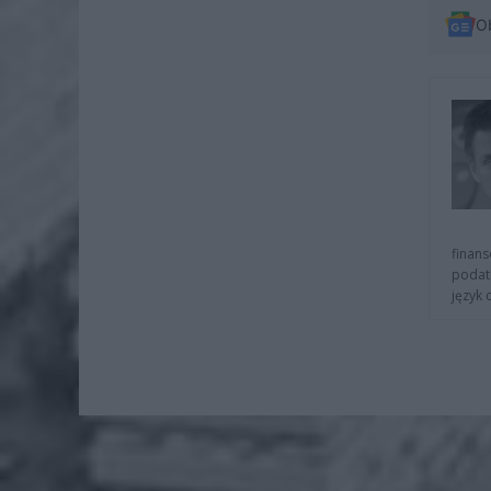
O
finans
podat
język 