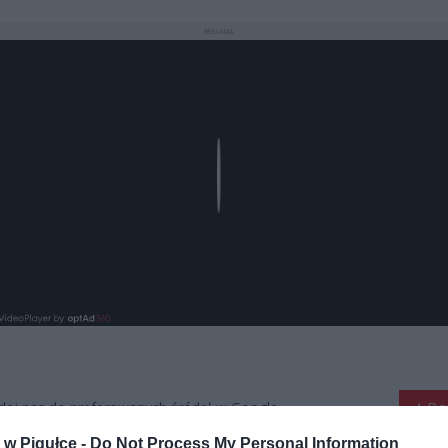
REKLAMA
Play
aj nas do preferowanych źródeł w Google
Do
w Pigułce -
Do Not Process My Personal Information