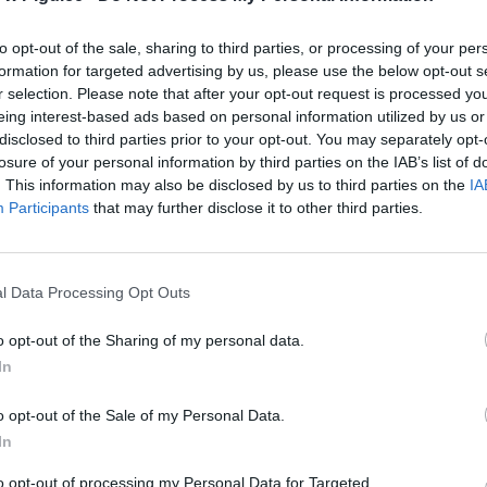
to opt-out of the sale, sharing to third parties, or processing of your per
formation for targeted advertising by us, please use the below opt-out s
r selection. Please note that after your opt-out request is processed y
eing interest-based ads based on personal information utilized by us or
disclosed to third parties prior to your opt-out. You may separately opt-
losure of your personal information by third parties on the IAB’s list of
. This information may also be disclosed by us to third parties on the
IA
Participants
that may further disclose it to other third parties.
l Data Processing Opt Outs
o opt-out of the Sharing of my personal data.
Fot. Materiały prasowe
In
jalistów ustawiła się długa kolejka chętnych chłopców. K
o opt-out of the Sale of my Personal Data.
liwością czekał na swoją kolej. Wyspecjalizowani barberzy w Polsce w
In
, a potrafią wyczarować na głowie prawdziwe cuda.
to opt-out of processing my Personal Data for Targeted