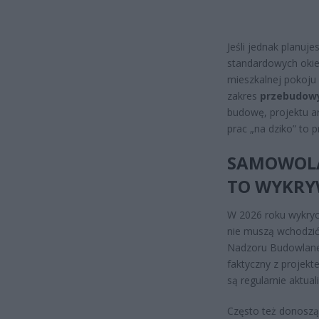
Jeśli jednak planuj
standardowych okie
mieszkalnej pokoju
zakres
przebudowy
budowę, projektu a
prac „na dziko” to p
SAMOWOLA
TO WYKRY
W 2026 roku wykryci
nie muszą wchodzić
Nadzoru Budowlaneg
faktyczny z projekt
są regularnie aktua
Często też donoszą 