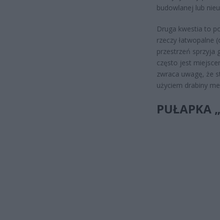
budowlanej lub nie
Druga kwestia to po
rzeczy łatwopalne (
przestrzeń sprzyja
często jest miejsc
zwraca uwagę, że s
użyciem drabiny me
PUŁAPKA 