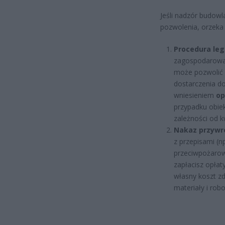
Jeśli nadzór budowl
pozwolenia, orzek
Procedura leg
zagospodarowan
może pozwolić n
dostarczenia do
wniesieniem
op
przypadku obie
zależności od kw
Nakaz przywr
z przepisami (np
przeciwpożarow
zapłacisz opłat
własny koszt z
materiały i rob