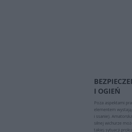
BEZPIECZ
I OGIEŃ
Poza aspektami praw
elementem wystając
i ssanie). Amators
silnej wichurze moż
takiej sytuacji pro