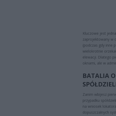
Kluczowe jest jedna
zaprojektowany w o
(podczas gdy inne p
wielokrotnie orzek
elewacji. Dlatego p
oknami, ale w admini
BATALIA 
SPÓŁDZIEL
Zanim wbijesz pier
przypadku spółdzie
na wniosek lokator
dopuszczalnych sy