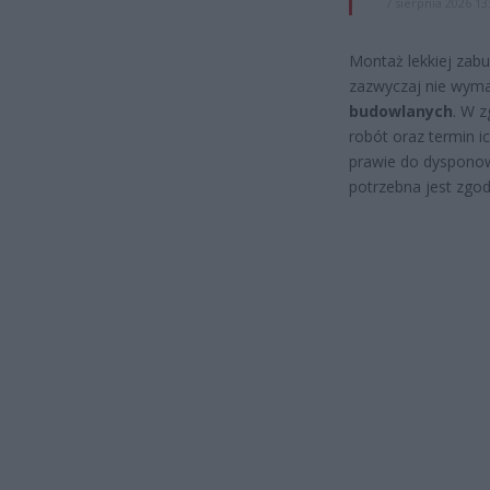
7 sierpnia 2026 13
Montaż lekkiej za
zazwyczaj nie wym
budowlanych
. W z
robót oraz termin 
prawie do dysponow
potrzebna jest zgod