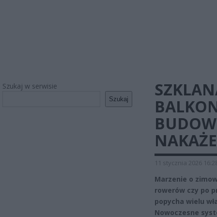
SZKLAN
Szukaj w serwisie
Szukaj
BALKON
BUDOWL
NAKAŻE
11 stycznia 2026 16:2
Marzenie o zimow
rowerów czy po pr
popycha wielu wła
Nowoczesne syste