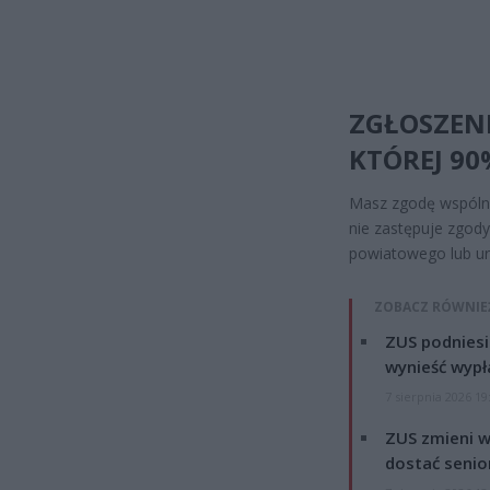
ZGŁOSZENI
KTÓREJ 90
Masz zgodę wspólno
nie zastępuje zgody
powiatowego lub ur
ZOBACZ RÓWNIE
ZUS podniesie
wynieść wypł
7 sierpnia 2026 19
ZUS zmieni w
dostać senio