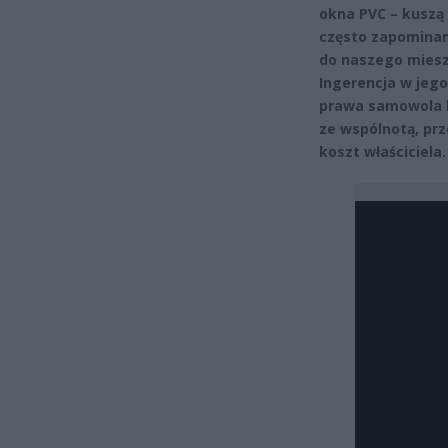
okna PVC – kuszą 
często zapominam
do naszego mieszk
Ingerencja w jeg
prawa samowola b
ze wspólnotą, prz
koszt właściciela.