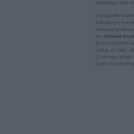
określonym kolorze 
W przypadku wspóln
wykupionych mieszka
(elewację) przekrac
jest
uchwała wspó
(liczoną udziałami w
uznają, że Twój „ak
Ty nie masz drogi 
trudne i kosztowne)