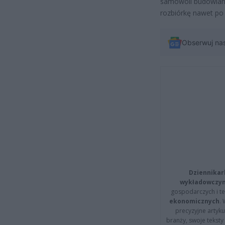
samowoli budowlane
rozbiórkę nawet po 
Obserwuj na
Dziennikar
wykładowczyn
gospodarczych i t
ekonomicznych
.
precyzyjne artyku
branży, swoje tekst