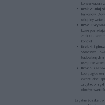
konserwatora za
Krok 2: Udaj s
balkonów. Dowie
oficjalny wnios
Krok 3: Wybie
które posiadają
znak CE. Domow
kontroli.
Krok 4: Zgłosz
Starostwa Powia
budowlanych ni
urząd nie wnies
Krok 5: Zacho
kopię zgłoszeni
ewentualnej sp
zapytać o lega
obniżyć wartość
Legalna ścieżka trw