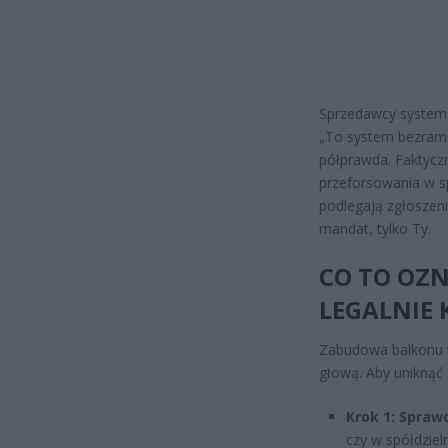
Sprzedawcy system
„To system bezramow
półprawda. Faktyczn
przeforsowania w sp
podlegają zgłoszeni
mandat, tylko Ty.
CO TO OZN
LEGALNIE 
Zabudowa balkonu to
głową. Aby uniknąć 
Krok 1: Spraw
czy w spółdziel