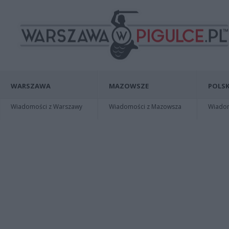
WARSZAWA
MAZOWSZE
POLSK
Wiadomości z Warszawy
Wiadomości z Mazowsza
Wiadomo