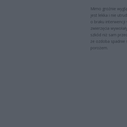
Mimo groźnie wyglą
jest lekka i nie ut
o braku interwencji
zwierzęcia wywołały
szkód niż sam prze
że ozdoba spadnie s
porożem.