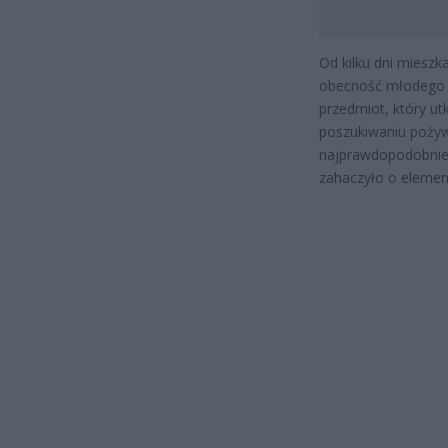
Od kilku dni mieszk
obecność młodego by
przedmiot, który ut
poszukiwaniu pożywi
najprawdopodobniej
zahaczyło o elemen