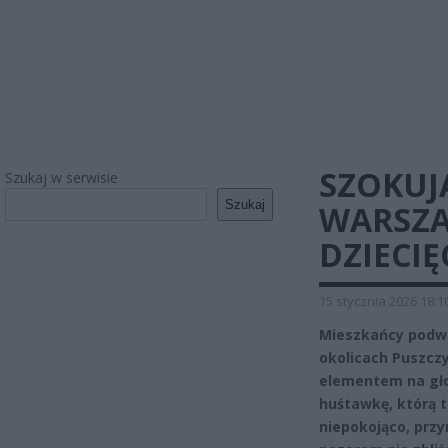
SZOKUJ
Szukaj w serwisie
Szukaj
WARSZA
DZIECI
15 stycznia 2026 18:1
Mieszkańcy podwa
okolicach Puszczy
elementem na głow
huśtawkę, którą t
niepokojąco, przy