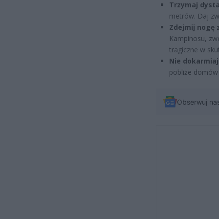
Trzymaj dysta
metrów. Daj zwi
Zdejmij nogę 
Kampinosu, zwo
tragiczne w sku
Nie dokarmiaj
pobliże domów i
Obserwuj na