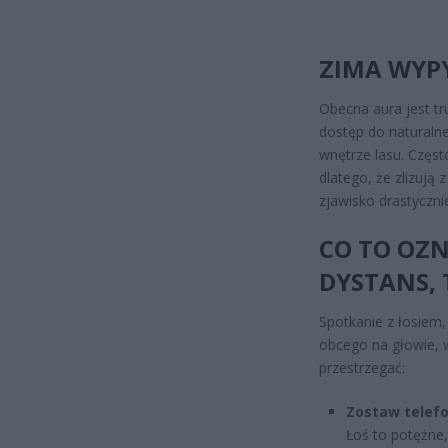
ZIMA WYPY
Obecna aura jest tr
dostęp do naturaln
wnętrze lasu. Częst
dlatego, że zlizują
zjawisko drastycznie
CO TO OZN
DYSTANS, 
Spotkanie z łosiem,
obcego na głowie, 
przestrzegać:
Zostaw telefo
Łoś to potężne, 