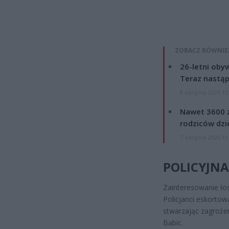
ZOBACZ RÓWNIE
26-letni obyw
Teraz nastąp
8 sierpnia 2026 15
Nawet 3600 z
rodziców dzie
7 sierpnia 2026 19
POLICYJNA
Zainteresowanie łos
Policjanci eskortowa
stwarzając zagrożen
Babic.