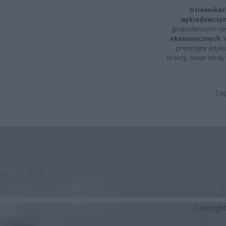
Dziennikar
wykładowczyn
gospodarczych i t
ekonomicznych
.
precyzyjne artyku
branży, swoje tekst
Cap
Copyrigh