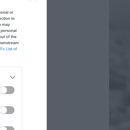
sonal or
ection to
ou may
 personal
out of the
 downstream
B’s List of
KĄD
 brzmi
wpłynął
EJ