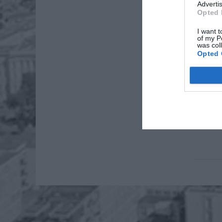
Advertis
Opted 
AKTUA
I want t
of my P
was col
Opted 
Myli się 