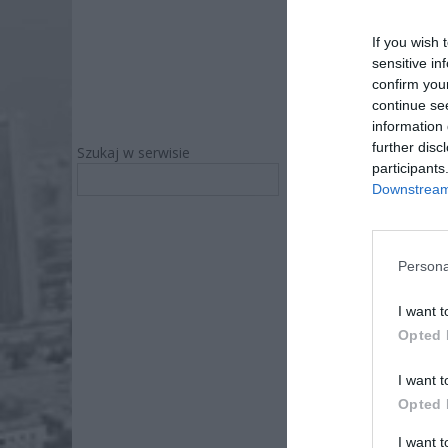
If you wish 
sensitive in
confirm you
continue se
information 
further disc
Szukaj w serwisie
1 ma
participants
Szukaj
Downstream 
AKTUA
Persona
I want t
Opted 
z inicja
I want t
Opted 
I want 