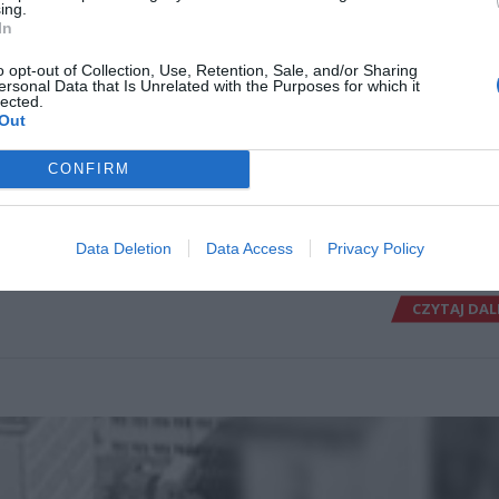
ing.
In
1 MAJA – ZDJĘCIA POCHODÓW 
LNOŚCI
o opt-out of Collection, Use, Retention, Sale, and/or Sharing
WARSZAWIE PRZED WOJNĄ I PO 
ersonal Data that Is Unrelated with the Purposes for which it
lected.
[ZDJĘCIA]
Out
1 maja 2015 09:49
CONFIRM
Pochody 1 maja kojarzą się nam głównie z
okresem PRL, kiedy to każdy stary czy młod
czy duży musiał chodzić na pochody święta 
Data Deletion
Data Access
Privacy Policy
jednak
CZYTAJ DAL