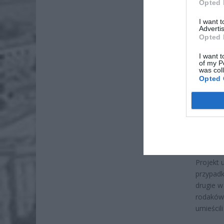
Opted 
I want 
Advertis
Opted 
I want t
of my P
was col
Opted 
Dod
Projekt 
przypadk
drugie w
rodaków 
umieścil