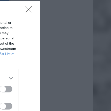
sonal or
ection to
ou may
 personal
out of the
 downstream
B’s List of
o