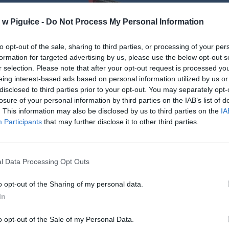
w Pigułce -
Do Not Process My Personal Information
to opt-out of the sale, sharing to third parties, or processing of your per
formation for targeted advertising by us, please use the below opt-out s
r selection. Please note that after your opt-out request is processed y
eing interest-based ads based on personal information utilized by us or
disclosed to third parties prior to your opt-out. You may separately opt-
losure of your personal information by third parties on the IAB’s list of
. This information may also be disclosed by us to third parties on the
IA
Fot. Wikipedia
Participants
that may further disclose it to other third parties.
agi Rzeczpospolitej Polskiej, bo tak brzmi pełna nazwa święta, został
zone niedawno, bo w 2004 roku.
l Data Processing Opt Outs
REKLAMA
o opt-out of the Sharing of my personal data.
In
o opt-out of the Sale of my Personal Data.