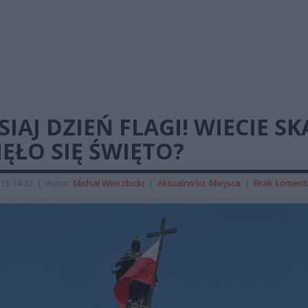
SIAJ DZIEŃ FLAGI! WIECIE S
ĘŁO SIĘ ŚWIĘTO?
15 14:12
|
Autor:
Michał Wierzbicki
|
Aktualności
,
Miejsca
|
Brak koment