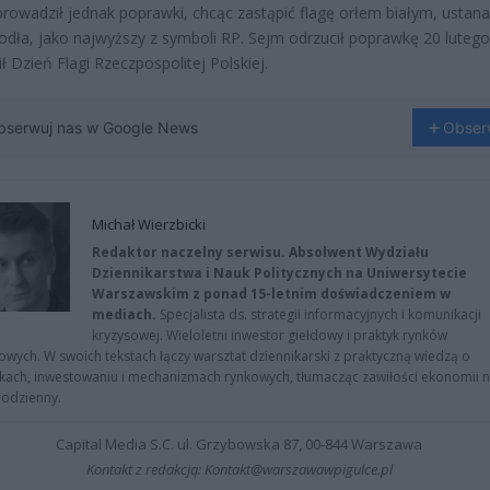
rowadził jednak poprawki, chcąc zastąpić flagę orłem białym, ustan
odła, jako najwyższy z symboli RP. Sejm odrzucił poprawkę 20 lutego
ł Dzień Flagi Rzeczpospolitej Polskiej.
bserwuj nas w Google News
Obser
Michał Wierzbicki
Redaktor naczelny serwisu. Absolwent Wydziału
Dziennikarstwa i Nauk Politycznych na Uniwersytecie
Warszawskim z ponad 15-letnim doświadczeniem w
mediach.
Specjalista ds. strategii informacyjnych i komunikacji
kryzysowej. Wieloletni inwestor giełdowy i praktyk rynków
owych. W swoich tekstach łączy warsztat dziennikarski z praktyczną wiedzą o
kach, inwestowaniu i mechanizmach rynkowych, tłumacząc zawiłości ekonomii 
codzienny.
Capital Media S.C. ul. Grzybowska 87, 00-844 Warszawa
Kontakt z redakcją: Kontakt@warszawawpigulce.pl