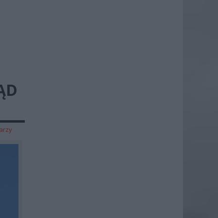
KĄD
arzy