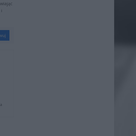
awiając
 i
wuj
na