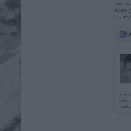
Senat wp
święto g
ustanowi
O
finans
podat
język 