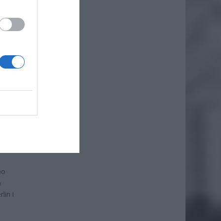
daj
po
h
lin i