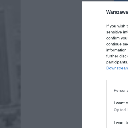
Warszawa 
If you wish 
sensitive in
confirm you
continue se
information 
further disc
participants
Downstream 
Dzień Fl
wprowad
Persona
I want t
Opted 
I want t