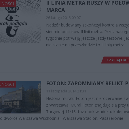
II LINIA METRA RUSZY W POŁO
LNOŚCI
MARCA
26 lutego 2015 09:07
Nadzór budowlany zakończył kontrolę wszys
siedmiu odcinków II linii metra. Przez nastę
tygodnie potrwają jeszcze jazdy testowe. Jeż
nie stanie na przeszkodzie to II linią metra
CZYTAJ DAL
FOTON: ZAPOMNIANY RELIKT P
LNOŚCI
11 listopada 2014 21:31
Historia muralu Foton jest nierozerwanie z
z Warszawą. Mural Foton znajduje się przy u
Targowej 11/13, tuz obok wiaduktu kolejo
go dworce Warszawa Wschodnia i Warszawa Stadion. Pasażerowie