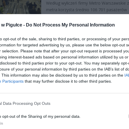
Według wyliczeń firmy Metro Warszawskie z II
metra korzysta średnio 106 701 pasażerów
dziennie. Informacje to wyciąg danych z br
ch. Dziennie ruch kształtował się następująco: 9
w Pigułce -
Do Not Process My Personal Information
CZYTAJ DAL
to opt-out of the sale, sharing to third parties, or processing of your per
formation for targeted advertising by us, please use the below opt-out s
r selection. Please note that after your opt-out request is processed y
eing interest-based ads based on personal information utilized by us or
TAK BĘDZIE WYGLĄDAĆ II LINIA
LNOŚCI
disclosed to third parties prior to your opt-out. You may separately opt-
METRA W CAŁOŚCI!
losure of your personal information by third parties on the IAB’s list of
. This information may also be disclosed by us to third parties on the
IA
8 marca 2015 10:08
Participants
that may further disclose it to other third parties.
Dziś 8 marca 2015 ruszyła druga linia metra
warszawskiego. Nie obyło się bez opóźnień,
koniec końców można ogłosić sukces. Pytan
dalej i jakie następne punkty Stolicy
l Data Processing Opt Outs
o opt-out of the Sharing of my personal data.
CZYTAJ DAL
In