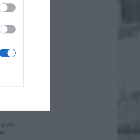
NO
etra.
otwarcia
ało
EJ
NIE
profilu
ził