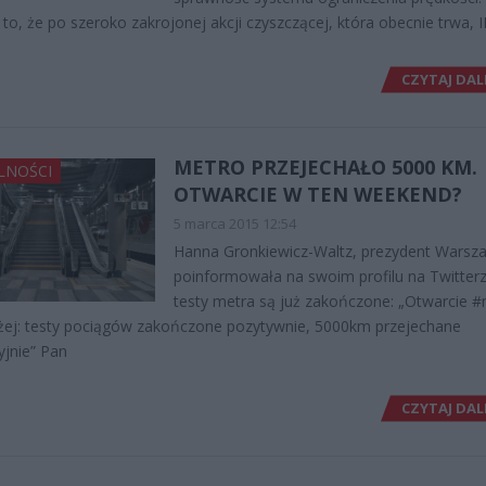
to, że po szeroko zakrojonej akcji czyszczącej, która obecnie trwa, II 
CZYTAJ DAL
METRO PRZEJECHAŁO 5000 KM.
LNOŚCI
OTWARCIE W TEN WEEKEND?
5 marca 2015 12:54
Hanna Gronkiewicz-Waltz, prezydent Warsz
poinformowała na swoim profilu na Twitterz
testy metra są już zakończone: „Otwarcie 
iżej: testy pociągów zakończone pozytywnie, 5000km przejechane
jnie” Pan
CZYTAJ DAL