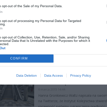
o opt-out of the Sale of my Personal Data.
In
METRO RUSZY W NIEDZIELĘ RA
LNOŚCI
to opt-out of processing my Personal Data for Targeted
7 marca 2015 08:28
ing.
In
W niedzielę o 10.00 ma być otwarta II linia m
Ratusz zapowiada, że nie planuje wielkiego 
o opt-out of Collection, Use, Retention, Sale, and/or Sharing
czy święcenia stacji przez biskupa, jak to mi
ersonal Data that Is Unrelated with the Purposes for which it
lected.
miejsce przy okazji
Out
CZYTAJ DAL
CONFIRM
Data Deletion
Data Access
Privacy Policy
II LINIA METRA PRAWDOPODOB
LNOŚCI
W NIEDZIELĘ
6 marca 2015 14:44
Hanna Gronkiewicz-Waltz napisała na swoim 
na Twitterze, że Instytut Kolejnictwa stwierd
sprawność systemu ograniczenia prędkości.