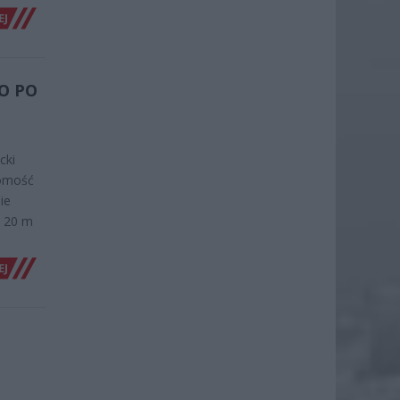
EJ
O PO
cki
homość
ie
d 20 m
EJ