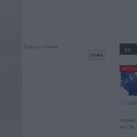
Szukaj w serwisie
84
Szukaj
AKTUA
Najwięks
44,17%. 