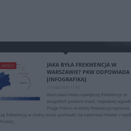
JAKA BYŁA FREKWENCJA W
LNOŚCI
WARSZAWIE? PKW ODPOWIADA
[INFOGRAFIKA]
11 maja 2015 11:43
Warszawa miała największą frekwencje ze
wszystkich polskich miast. Najsłabiej wypad
Praga-Północ w której frekwencja wyniosła
zą frekwencją w stolicy może pochwalić się natomiast Wawer z wyn
Poniżej