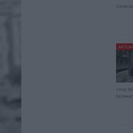
Oznacza 
AKTUA
coraz bl
bezawary