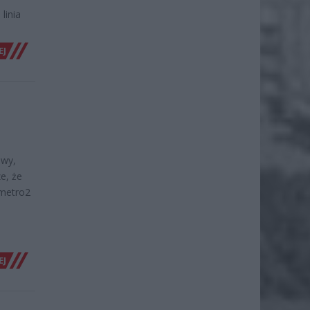
linia
EJ
awy,
e, że
#metro2
EJ