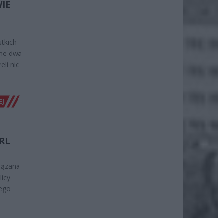
WIE
tkich
pne dwa
eli nic
EJ
RL
wiązana
licy
wego