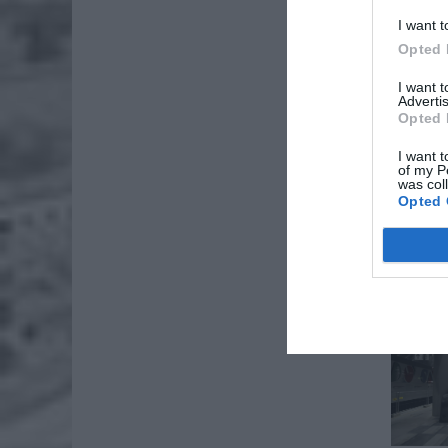
I want t
Opted 
AKTUA
I want 
Advertis
Opted 
I want t
of my P
was col
Opted 
AKTUA