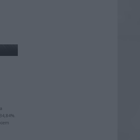
ła
 34,84%.
ikiem