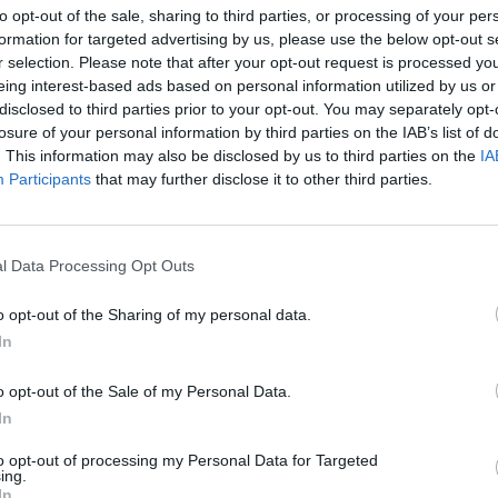
to opt-out of the sale, sharing to third parties, or processing of your per
formation for targeted advertising by us, please use the below opt-out s
r selection. Please note that after your opt-out request is processed y
eing interest-based ads based on personal information utilized by us or
disclosed to third parties prior to your opt-out. You may separately opt-
losure of your personal information by third parties on the IAB’s list of
. This information may also be disclosed by us to third parties on the
IA
 Narodzenie Warszawa
Participants
that may further disclose it to other third parties.
MASZ ELEKTROŚMIECI? ZAMIEŃ 
LNOŚCI
l Data Processing Opt Outs
NA CHOINKĘ W DONICZCE!
16 grudnia 2015 09:15
o opt-out of the Sharing of my personal data.
W sobotę, 19 grudnia, warszawiacy, którzy
In
odwiedzą stacjonarne Punkty Selektywnej Zb
Odpadów Komunalnych, w zamian za przyni
o opt-out of the Sale of my Personal Data.
zużyty sprzęt elektryczny i elektroniczny ot
In
ne choinki w doniczkach. Będzie
to opt-out of processing my Personal Data for Targeted
ing.
CZYTAJ DAL
In