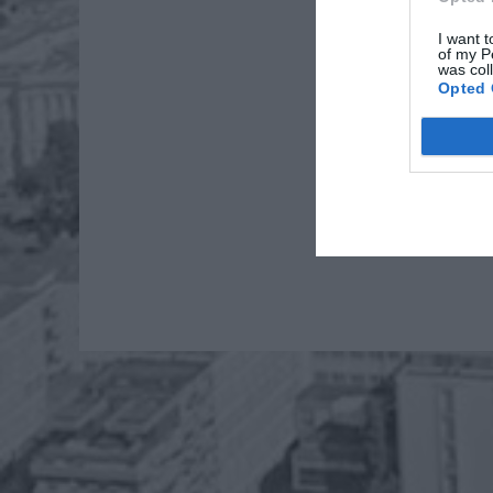
I want t
of my P
was col
Opted 