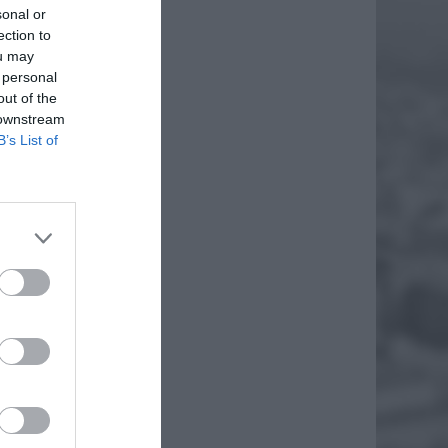
sonal or
ection to
ou may
 personal
out of the
 downstream
B’s List of
JE
iórki
esiony
rzymają
EJ