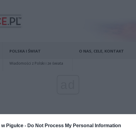
POLSKA I ŚWIAT
O NAS, CELE, KONTAKT
Wiadomości z Polski i ze świata
ad
w Pigułce -
Do Not Process My Personal Information