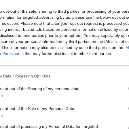
to opt-out of the sale, sharing to third parties, or processing of your per
formation for targeted advertising by us, please use the below opt-out s
NA SKRZYŻOWANIU WITOSA I
LNOŚCI
r selection. Please note that after your opt-out request is processed y
SOBIESKIEGO FOTORADAR ROBI
eing interest-based ads based on personal information utilized by us or
disclosed to third parties prior to your opt-out. You may separately opt-
ZDJĘCIA… NA ZIELONYM [WIDE
losure of your personal information by third parties on the IAB’s list of
28 września 2015 08:11
. This information may also be disclosed by us to third parties on the
IA
Film umieszczony zaledwie wczoraj. Widać n
Participants
that may further disclose it to other third parties.
jak auta ruszają ze skrzyżowania, a wtedy f
zaczyna… robić im zdjęcia. Michał
kiRedaktor naczelny serwisu. Absolwent Wydziału Dziennikarstwa i N
l Data Processing Opt Outs
CZYTAJ DAL
o opt-out of the Sharing of my personal data.
In
o opt-out of the Sale of my Personal Data.
TO JUŻ PEWNE: FOTORADARÓW
LNOŚCI
In
BĘDZIE!
7 września 2015 13:51
to opt-out of processing my Personal Data for Targeted