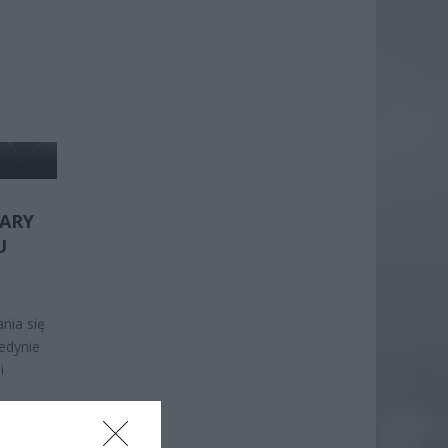
DARY
U
nia się
jedynie
i
EJ