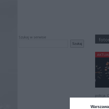
Szukaj w serwisie
foto
Szukaj
AKTUA
policja.
Warszawa 