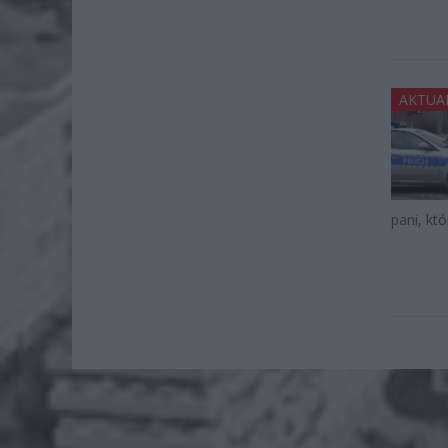
AKTUA
pani, kt