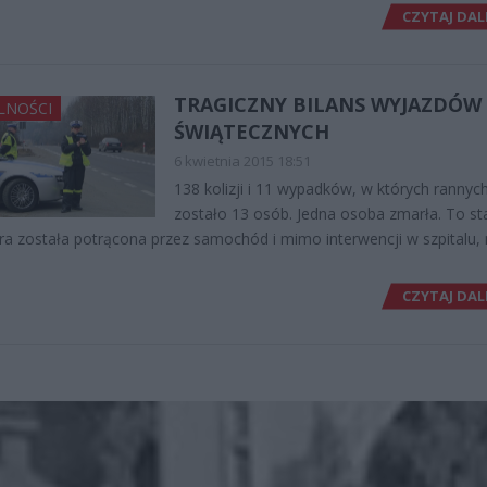
CZYTAJ DAL
TRAGICZNY BILANS WYJAZDÓW
LNOŚCI
ŚWIĄTECZNYCH
6 kwietnia 2015 18:51
138 kolizji i 11 wypadków, w których rannyc
zostało 13 osób. Jedna osoba zmarła. To st
óra została potrącona przez samochód i mimo interwencji w szpitalu, 
CZYTAJ DAL