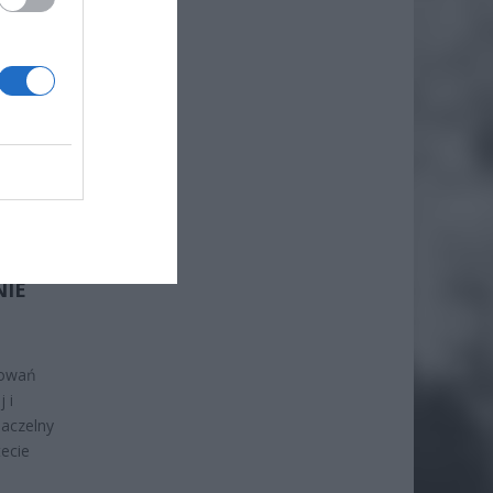
ję
 będą
ak i
EJ
NIE
yżowań
 i
naczelny
tecie