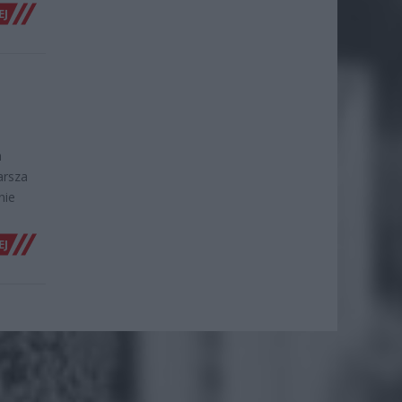
EJ
h
arsza
nie
EJ