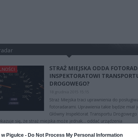
radar
STRAŻ MIEJSKA ODDA FOTORA
LNOŚCI
INSPEKTORATOWI TRANSPORT
DROGOWEGO?
18 grudnia 2015 15:15
Straż Miejska traci uprawnienia do posługiwa
fotoradarami. Uprawienia takie będzie miał 
Główny Inspektorat Transportu Drogowego 
 Okazuje się, że straż miejska może jednak… oddać urządzenia
w Pigułce -
Do Not Process My Personal Information
CZYTAJ DAL