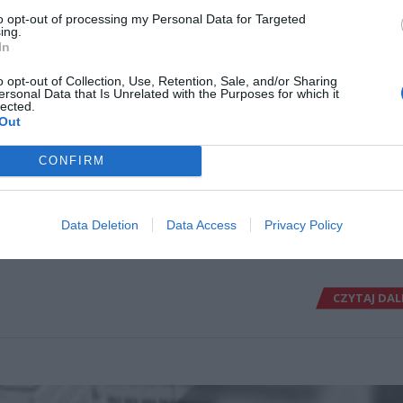
to opt-out of processing my Personal Data for Targeted
CZYTAJ DAL
ing.
In
o opt-out of Collection, Use, Retention, Sale, and/or Sharing
W PRZYSZŁYM ROKU ZAPŁACIM
ersonal Data that Is Unrelated with the Purposes for which it
LNOŚCI
lected.
NAWET 300 ZŁ. ZAPOMNIANA
Out
OPŁATA POWRÓCIŁA W WAKACJ
TERAZ DRASTYCZNIE WZROŚNI
CONFIRM
3 listopada 2025 18:17
Nawet 300 zł rocznie. Tyle zapłacą Polacy z
Data Deletion
Data Access
Privacy Policy
opłatę, która do niedawna była w ogóle znie
łym roku stawki wzrosną i tym razem odczuje je większość odbiorcó
CZYTAJ DAL