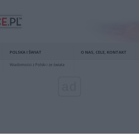
POLSKA I ŚWIAT
O NAS, CELE, KONTAKT
Wiadomości z Polski i ze świata
ad