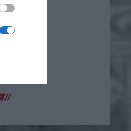
EJ
Y
E,
E
a
siona.
w.
EJ