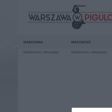
WARSZAWA
MAZOWSZE
Wiadomości z Warszawy
Wiadomości z Mazowsza