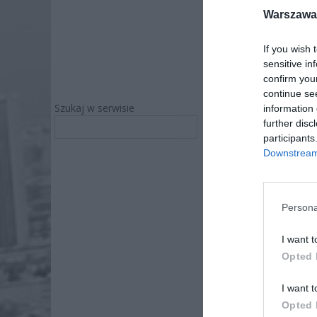
Warszawa 
If you wish 
sensitive in
confirm you
continue se
Szukaj w serwisie
information 
gos
further disc
Szukaj
participants
Downstream 
PRAWO
Persona
I want t
Opted 
Od stycz
do pełny
I want t
domowych
Opted 