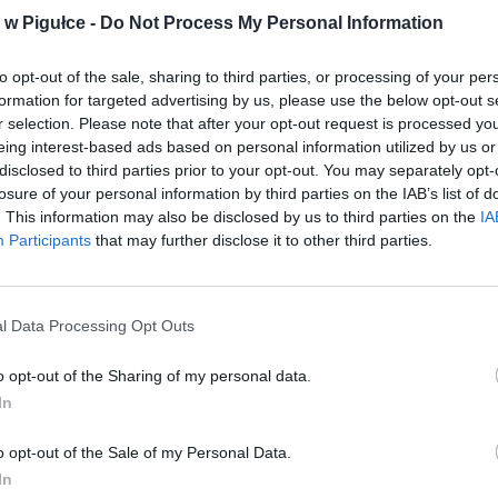
w Pigułce -
Do Not Process My Personal Information
to opt-out of the sale, sharing to third parties, or processing of your per
formation for targeted advertising by us, please use the below opt-out s
r selection. Please note that after your opt-out request is processed y
eing interest-based ads based on personal information utilized by us or
disclosed to third parties prior to your opt-out. You may separately opt-
podarstwa domowe
losure of your personal information by third parties on the IAB’s list of
. This information may also be disclosed by us to third parties on the
IA
Participants
that may further disclose it to other third parties.
STAŁO SIĘ. RZĄD OGŁASZA KON
 I PODATKI
OCHRONY. OD 1 STYCZNIA 2026
POLACY ZAPŁACĄ KROCIE. TŁU
SZUKAJĄ SPOSOBU NA RATOWA
l Data Processing Opt Outs
SWOICH PIENIĘDZY
o opt-out of the Sharing of my personal data.
14 listopada 2025 16:29
In
nia 2026 ceny prądu przestaną być chronione przez państwo. Rynek 
ch stawek, a to oznacza skok kosztów dla większości gospodarstw
o opt-out of the Sale of my Personal Data.
. Firmy energetyczne już szykują
In