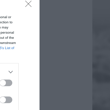
sonal or
ection to
ou may
 personal
out of the
 downstream
B’s List of
IEC
MY
NIE
wraca