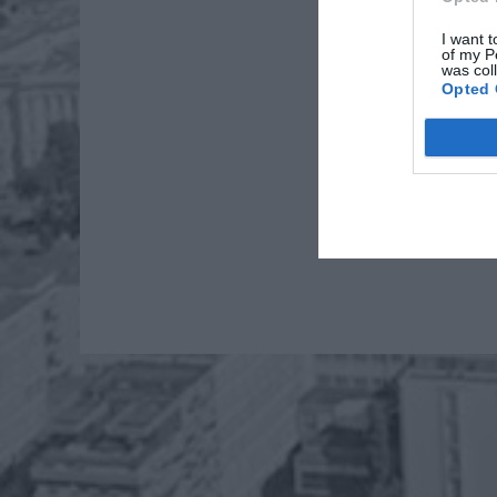
I want t
of my P
was col
Opted 