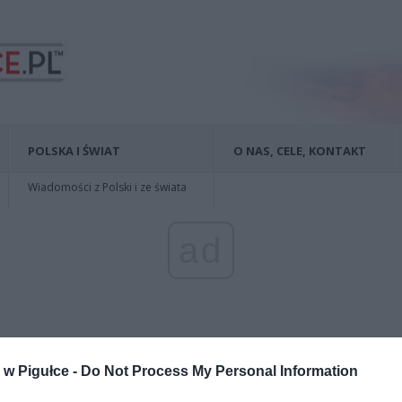
POLSKA I ŚWIAT
O NAS, CELE, KONTAKT
Wiadomości z Polski i ze świata
ad
w Pigułce -
Do Not Process My Personal Information