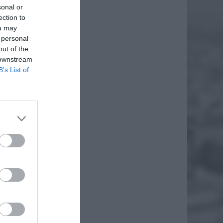
sonal or
ection to
ou may
 personal
out of the
 downstream
B’s List of
CKO
go
yłach
EJ