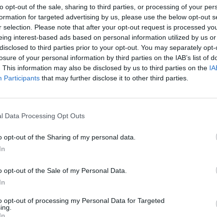
to opt-out of the sale, sharing to third parties, or processing of your per
formation for targeted advertising by us, please use the below opt-out s
r selection. Please note that after your opt-out request is processed y
eing interest-based ads based on personal information utilized by us or
disclosed to third parties prior to your opt-out. You may separately opt-
losure of your personal information by third parties on the IAB’s list of
. This information may also be disclosed by us to third parties on the
IA
rwencja straży miejskiej w Warszawie
Participants
that may further disclose it to other third parties.
MATKA PIŁA ALKOHOL, A DZIE
LNOŚCI
l Data Processing Opt Outs
PŁAKAŁO
29 września 2015 19:36
o opt-out of the Sharing of my personal data.
Strażnicy miejscy z IV Oddziału Terenowego
In
otrzymali informację, że w Parku Sowińskie
znajduje się nietrzeźwa kobieta z kilkuletnim
o opt-out of the Sale of my Personal Data.
dzieckiem. Funkcjonariusze odnaleźli ją na t
In
klepu koło parku
to opt-out of processing my Personal Data for Targeted
ing.
CZYTAJ DAL
In