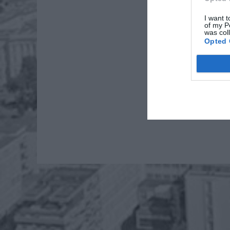
I want t
of my P
was col
Opted 