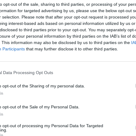
to opt-out of the sale, sharing to third parties, or processing of your per
formation for targeted advertising by us, please use the below opt-out s
r selection. Please note that after your opt-out request is processed y
eing interest-based ads based on personal information utilized by us or
disclosed to third parties prior to your opt-out. You may separately opt-
losure of your personal information by third parties on the IAB’s list of
. This information may also be disclosed by us to third parties on the
IA
ik Braterstwa Broni
Participants
that may further disclose it to other third parties.
SĄD: NAPIS "CZERWONA ZARAZ
LNOŚCI
l Data Processing Opt Outs
PATRIOTYCZNY, KOMUNISTYCZ
POMNIKI POWINNY ZOSTAĆ
o opt-out of the Sharing of my personal data.
USUNIĘTE
In
19 sierpnia 2015 20:08
Portal wPolityce.pl poinformował o wyroku 
o opt-out of the Sale of my Personal Data.
dwóch licealistów, którzy oskarżeni byli o
In
nie pomnika. Sąd Rejonowy dla Warszawy Pragi Płn umorzył sprawę
to opt-out of processing my Personal Data for Targeted
na niską szkodliwość czynu.
ing.
In