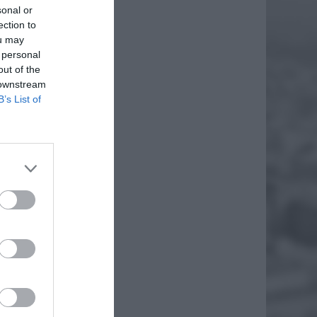
sonal or
ection to
ou may
 personal
out of the
 downstream
B’s List of
A"
NE
dla
 ze