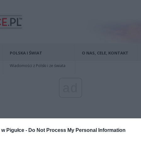
POLSKA I ŚWIAT
O NAS, CELE, KONTAKT
Wiadomości z Polski i ze świata
ad
w Pigułce -
Do Not Process My Personal Information