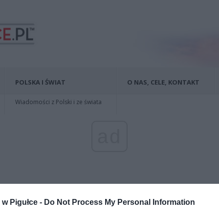
POLSKA I ŚWIAT
O NAS, CELE, KONTAKT
Wiadomości z Polski i ze świata
ad
w Pigułce -
Do Not Process My Personal Information