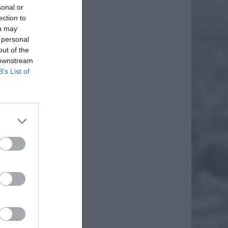
sonal or
ection to
ou may
 personal
out of the
 downstream
B’s List of
IĘ I
nież
kogoś
Redaktor
EJ