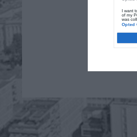
I want t
of my P
was col
Opted 