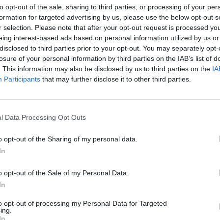
to opt-out of the sale, sharing to third parties, or processing of your per
formation for targeted advertising by us, please use the below opt-out s
r selection. Please note that after your opt-out request is processed y
eing interest-based ads based on personal information utilized by us or
disclosed to third parties prior to your opt-out. You may separately opt-
losure of your personal information by third parties on the IAB’s list of
. This information may also be disclosed by us to third parties on the
IA
fek
Participants
that may further disclose it to other third parties.
„CHRZEST” ŻYRAFKA. DOSTAŁ IM
LNOŚCI
l Data Processing Opt Outs
OJCA CHRZESTNEGO [ZDJĘCIA]
19 lutego 2016 17:01
o opt-out of the Sharing of my personal data.
Podobnie, jak i „Tytus”, którego „ojcem
In
chrzestnym” jest Papcio Chmiel, żyrafek rów
dostąpił zaszczytu zostania chrześniakiem 
o opt-out of the Sale of my Personal Data.
wielkiego. I to dosłownie. Michał Wierzbicki
In
 serwisu. Absolwent Wydziału Dziennikarstwa
to opt-out of processing my Personal Data for Targeted
ing.
CZYTAJ DAL
In