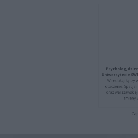
Psycholog, dzie
Uniwersytecie SW
W redakcji łączy 
otoczenie. Specja
oraz warszawskiej 
zmiany 
Cap