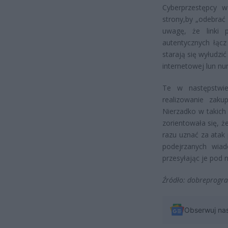
Cyberprzestępcy 
strony,by „odebrać
uwagę, że linki
autentycznych łącz
starają się wyłudzi
internetowej lun nu
Te w następstwie
realizowanie zaku
Nierzadko w takich 
zorientowała się, ż
razu uznać za atak
podejrzanych wia
przesyłając je pod 
Źródło: dobreprogr
Obserwuj na