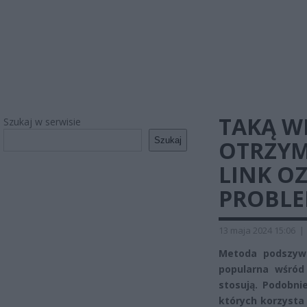
TAKĄ W
Szukaj w serwisie
Szukaj
OTRZYM
LINK O
PROBL
13 maja 2024 15:06
|
Metoda podszywa
popularna wśród
stosują. Podobni
których korzysta