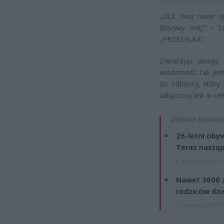
„OLX. Twoj towar op
fałszywy link)”
– ta
„PRZESYLKA”.
Zwracając uwagę n
wiadomość tak jest
do odbiorcy, który
załączony link w c
ZOBACZ RÓWNIE
26-letni obyw
Teraz nastąp
8 sierpnia 2026 15
Nawet 3600 z
rodziców dzie
7 sierpnia 2026 19