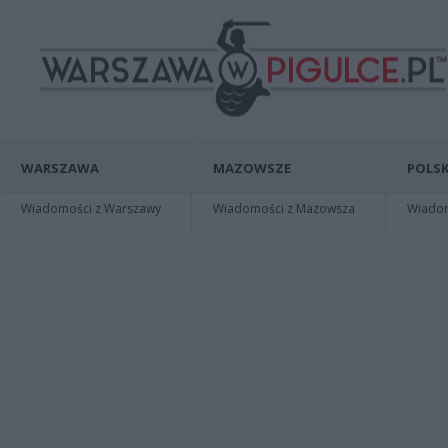
WARSZAWA
MAZOWSZE
POLSK
Wiadomości z Warszawy
Wiadomości z Mazowsza
Wiadomo