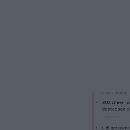
ZOBACZ RÓWNIE
ZUS zmieni w
dostać senio
7 sierpnia 2026 13
Lidl przeceni