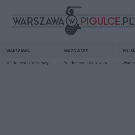
WARSZAWA
MAZOWSZE
POLSK
Wiadomości z Warszawy
Wiadomości z Mazowsza
Wiadomo