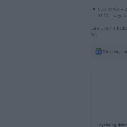
SGB Banku – 25.
31.12. – w godz.
Euro Elixir nie będ
Rok.
Obserwuj na
Psycholog, dzie