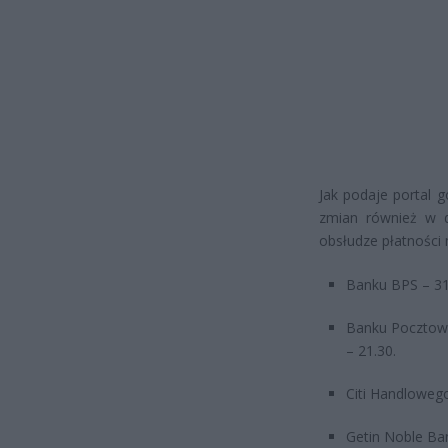
Jak podaje portal g
zmian również w d
obsłudze płatności 
Banku BPS – 31.
Banku Pocztoweg
– 21.30.
Citi Handlowego
Getin Noble Ban