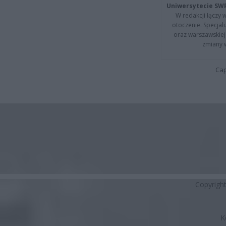
Uniwersytecie SW
W redakcji łączy 
otoczenie. Specja
oraz warszawskiej 
zmiany 
Cap
Copyrigh
K