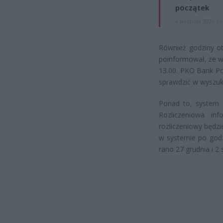
początek
4 sierpnia 2026 16
Również godziny ot
poinformował, że w 
13.00. PKO Bank Po
sprawdzić w wyszuk
Ponad to, system E
Rozliczeniowa in
rozliczeniowy będzi
w systemie po godz
rano 27 grudnia i 2 