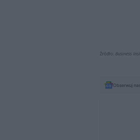
Źródło:
Business Ins
Obserwuj na