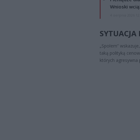
Wnioski wcią
4 sierpnia 2026 12
SYTUACJA
„Społem” wskazuje,
taką polityką cenow
których agresywna 