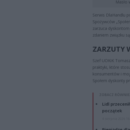
Masło w
Serwis DlaHandlu p
Spożywców „Społem” 
zarzuca dyskontom 
zdaniem związku są 
ZARZUTY 
Szef UOKiK Tomasz 
praktyki, które sto
konsumentów i mog
Społem dyskonty pr
ZOBACZ RÓWNIE
Lidl przeceni
początek
4 sierpnia 2026 16
Pieniądze dla