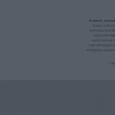
Prawnik, menedż
Prawa i Adminis
menedżerskich
E
dyplomem
SG
samorządowy, kt
najtrudniejszymi t
inteligencji, wyjaś
Cap