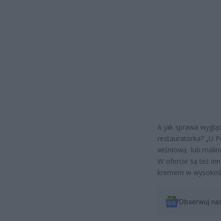
A jak sprawa wygląd
restauratorka? „U F
wiśniową
lub malin
W ofercie są też in
kremem w wysokości
Obserwuj na