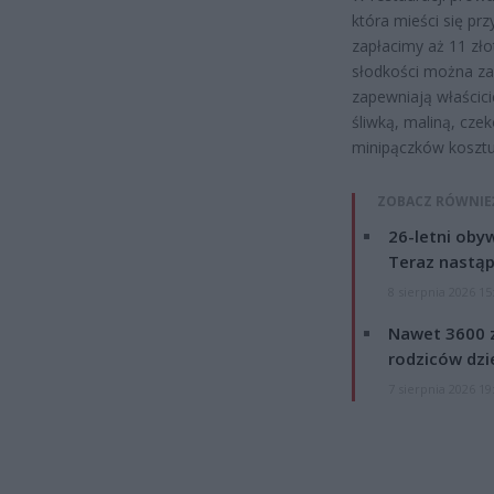
która mieści się pr
zapłacimy aż 11 zło
słodkości można zap
zapewniają właścici
śliwką, maliną, cze
minipączków kosztu
ZOBACZ RÓWNIE
26-letni obyw
Teraz nastąp
8 sierpnia 2026 15
Nawet 3600 z
rodziców dzie
7 sierpnia 2026 19