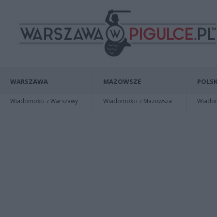
WARSZAWA
MAZOWSZE
POLSK
Wiadomości z Warszawy
Wiadomości z Mazowsza
Wiadomo