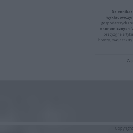
Dziennikar
wykładowczyn
gospodarczych i t
ekonomicznych
.
precyzyjne artyku
branży, swoje tekst
Cap
Copyrigh