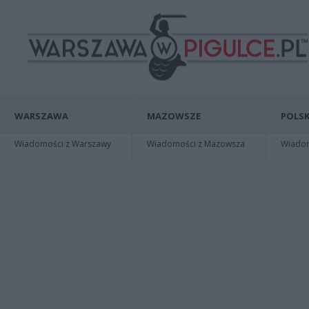
WARSZAWA
MAZOWSZE
POLSK
Wiadomości z Warszawy
Wiadomości z Mazowsza
Wiadomo