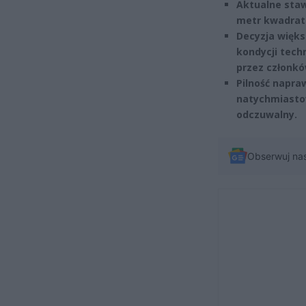
Aktualne stawk
metr kwadrato
Decyzja więks
kondycji tech
przez członkó
Pilność napra
natychmiastow
odczuwalny.
Obserwuj na