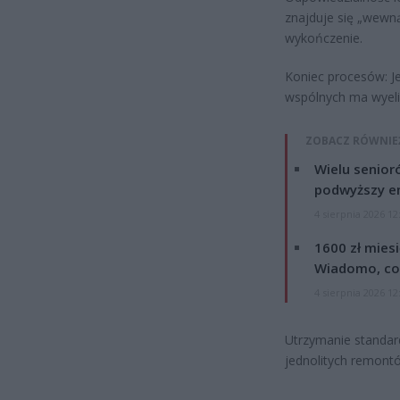
znajduje się „wewną
wykończenie.
Koniec procesów: J
wspólnych ma wyeli
ZOBACZ RÓWNIE
Wielu senior
podwyższy e
4 sierpnia 2026 12
1600 zł mies
Wiadomo, co
4 sierpnia 2026 12
Utrzymanie standar
jednolitych remont