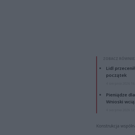
ZOBACZ RÓWNIE
Lidl przeceni
początek
4 sierpnia 2026 16
Pieniądze dla
Wnioski wcią
4 sierpnia 2026 12
Konstrukcja wspóln