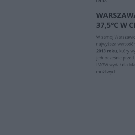
teraz.
WARSZAWA
37,5°C W 
W samej Warszawie 
najwyższa wartość w
2013 roku
, który 
jednocześnie przed
IMGW wydał dla Ma
możliwych.