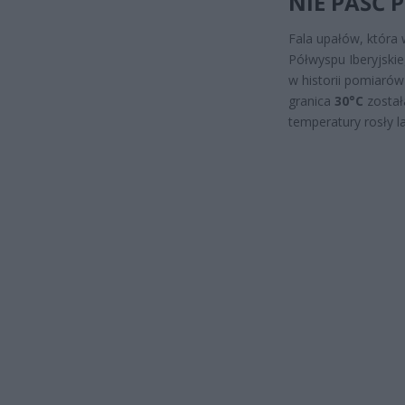
NIE PAŚĆ 
Fala upałów, która 
Półwyspu Iberyjskie
w historii pomiarów
granica
30°C
został
temperatury rosły 