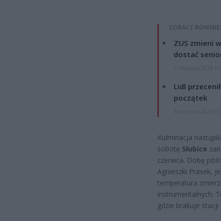
ZOBACZ RÓWNIE
ZUS zmieni w
dostać senio
7 sierpnia 2026 13
Lidl przeceni
początek
4 sierpnia 2026 16
Kulminacja nastąpi
sobotę
Słubice
zan
czerwca. Dobę późn
Agnieszki Prasek, j
temperatura zmier
instrumentalnych. T
gdzie brakuje stacj