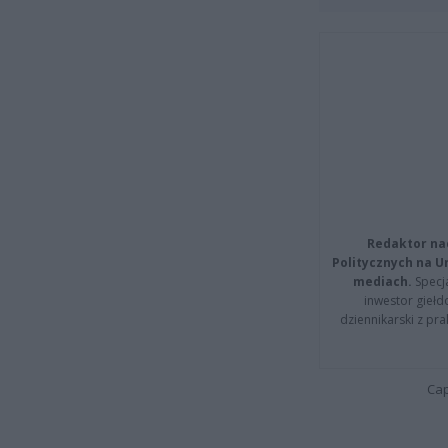
Redaktor na
Politycznych na 
mediach.
Specja
inwestor giełd
dziennikarski z pr
Cap