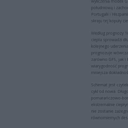
wyliczenia modeli 
południową i zacho
Portugalii i Hiszpan
skraju tej kopuły cie
Według prognozy 16
ciepła sprowadzi d
kolejnego uderzeni
prognozuje wówczas
zarówno GFS, jak i
wiarygodność progn
mniejsza dokładno
Schemat jest czyteln
cykl od nowa. Dług
pomarańczowo-bordo
ekstremalnie ciepły
nie zostanie zażegn
równomiernych desz