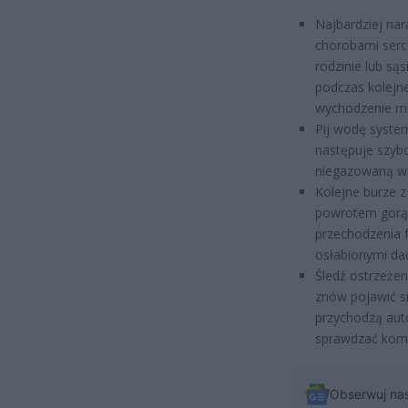
Najbardziej nar
chorobami serc
rodzinie lub są
podczas kolejne
wychodzenie mi
Pij wodę syste
następuje szyb
niegazowaną wo
Kolejne burze z
powrotem gorąca
przechodzenia 
osłabionymi da
Śledź ostrzeżen
znów pojawić s
przychodzą aut
sprawdzać komu
Obserwuj na