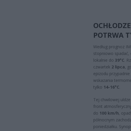
OCHŁODZEN
POTRWA TY
Według prognoz IM
stopniowo spadać, 
lokalnie do
39°C
. R
czwartek
2 lipca
, 
epizodu przypadni
wskazania termom
tylko
14-16°C
.
Tej chwilowej uldz
front atmosferyczny
do
100 km/h
, opad
północnym zachodzie
poniedziałku. Synop