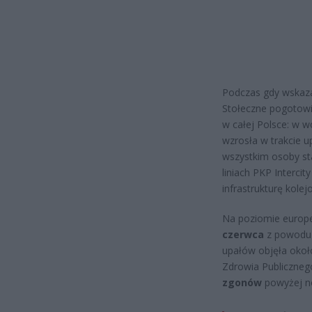
Podczas gdy wskaza
Stołeczne pogotowi
w całej Polsce: w
wzrosła w trakcie u
wszystkim osoby st
liniach PKP Intercit
infrastrukturę kole
Na poziomie europe
czerwca
z powodu 
upałów objęła oko
Zdrowia Publiczneg
zgonów
powyżej no