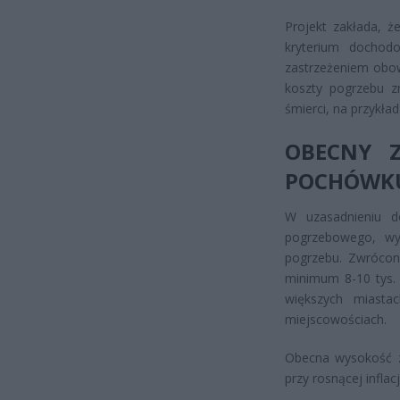
Projekt zakłada, ż
kryterium dochod
zastrzeżeniem obow
koszty pogrzebu z
śmierci, na przykła
OBECNY 
POCHÓWK
W uzasadnieniu d
pogrzebowego, wy
pogrzebu. Zwrócon
minimum 8-10 tys. 
większych miast
miejscowościach.
Obecna wysokość z
przy rosnącej infla