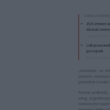
ZOBACZ RÓWNIE
ZUS zmieni w
dostać senio
7 sierpnia 2026 13
Lidl przeceni
początek
4 sierpnia 2026 16
„Komunikat, na któ
poziomie rządowym, 
powiedział Donald 
Premier podkreślił
usług pogrzebowy
niekoniecznie wysta
wyrażając jednocześ