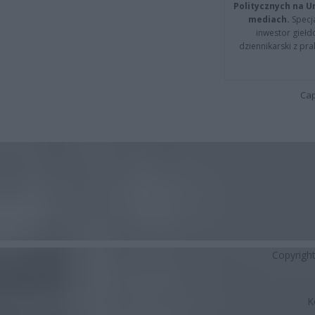
Politycznych na 
mediach.
Specja
inwestor giełd
dziennikarski z pr
Cap
Copyrigh
K