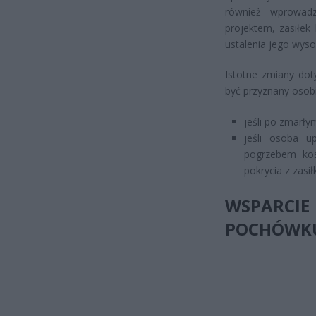
również wprowadz
projektem, zasiłek
ustalenia jego wyso
Istotne zmiany dot
być przyznany osob
jeśli po zmarły
jeśli osoba u
pogrzebem kos
pokrycia z zas
WSPARCI
POCHÓWK