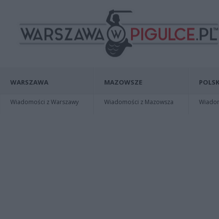
WARSZAWA
MAZOWSZE
POLSK
Wiadomości z Warszawy
Wiadomości z Mazowsza
Wiadomo