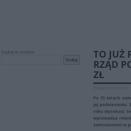
TO JUŻ
Szukaj w serwisie
Szukaj
RZĄD PO
ZŁ
25 marca 2025 22:30
Po 15 latach zam
jej podniesieniu.
roku wysokość teg
wprowadza równi
zamrożeniom w pr