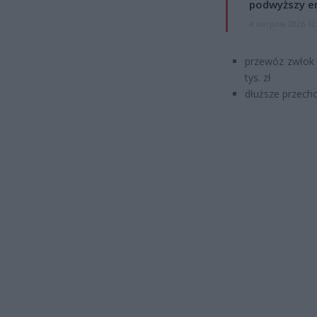
podwyższy e
4 sierpnia 2026 12
przewóz zwłok 
tys. zł
dłuższe przech