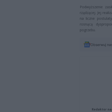
Podwyższenie zasi
rządzącej. Jej rea
na liczne postulat
rosnącą dyspropo
pogrzebu.
Obserwuj na
Redaktor na