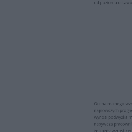
od poziomu ustawow
Ocena realnego wzro
najnowszych prognoz
wynosi podwyżka min
nabywcza pracownik
że każdy wzrost cen