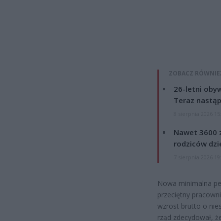
ZOBACZ RÓWNIE
26-letni obyw
Teraz nastąp
8 sierpnia 2026 15
Nawet 3600 z
rodziców dzie
7 sierpnia 2026 19
Nowa minimalna pens
przeciętny pracowni
wzrost brutto o nie
rząd zdecydował, ż