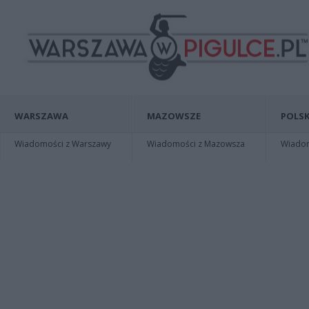
WARSZAWA
MAZOWSZE
POLSK
Wiadomości z Warszawy
Wiadomości z Mazowsza
Wiadomo