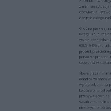
zleceniach, w usług
zmieni się sytuacj
obowiązuje ustawo
obejmie całego rynk
Choć na pierwszy rz
uwagę, że jej real
wolniej niż średnia
9385–9420 zł brutto
procent przeciętne
ponad 52 procent. 
spowalnia w stosunk
Nowa płaca minimal
dodatek za pracę w
wynagrodzenie za p
kwotę wolną od pot
przebywających na 
świadczenia nalicza
niektórych osób be