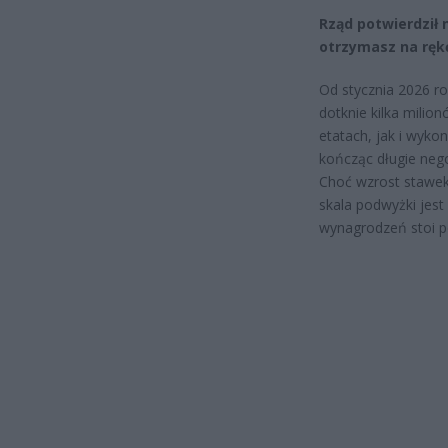
Rząd potwierdził 
otrzymasz na ręk
Od stycznia 2026 r
dotknie kilka mili
etatach, jak i wyko
kończąc długie neg
Choć wzrost stawek 
skala podwyżki jest
wynagrodzeń stoi p