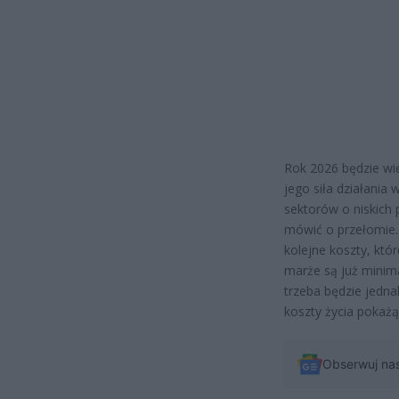
Rok 2026 będzie wi
jego siła działania
sektorów o niskich
mówić o przełomie.
kolejne koszty, któ
marże są już minim
trzeba będzie jedna
koszty życia pokażą,
Obserwuj na