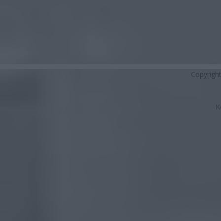
Copyrigh
K