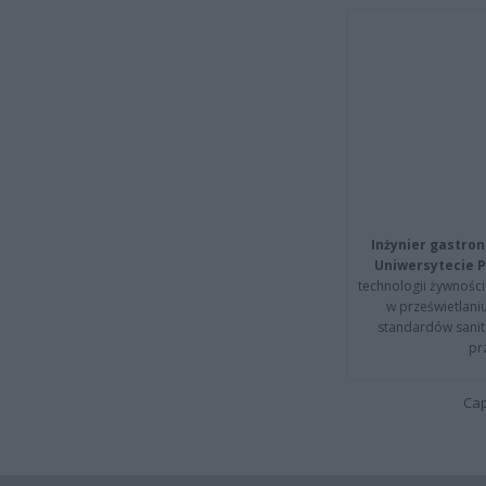
Inżynier gastron
Uniwersytecie P
technologii żywności 
w prześwietlani
standardów sanita
pr
Cap