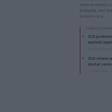
straci na wartości 
podwyżka, choć for
poziomu życia.
ZOBACZ RÓWNIE
ZUS podniesie
wynieść wypł
7 sierpnia 2026 19
ZUS zmieni w
dostać senio
7 sierpnia 2026 13