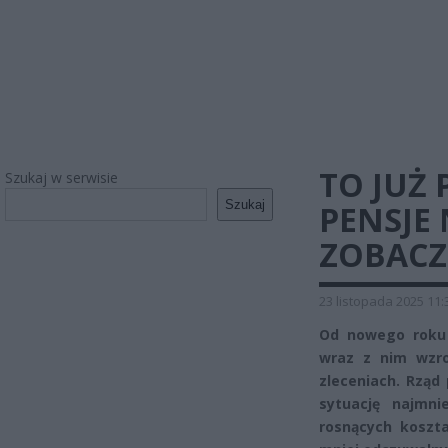
TO JUŻ
Szukaj w serwisie
Szukaj
PENSJE
ZOBACZ,
23 listopada 2025 11:
Od nowego roku 
wraz z nim wzro
zleceniach. Rząd 
sytuację najmnie
rosnących koszt