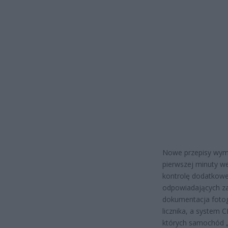
Nowe przepisy wymu
pierwszej minuty we
kontrolę dodatkowe
odpowiadających za
dokumentacja fotogr
licznika, a system 
których samochód „d