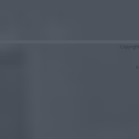
Copyrigh
K