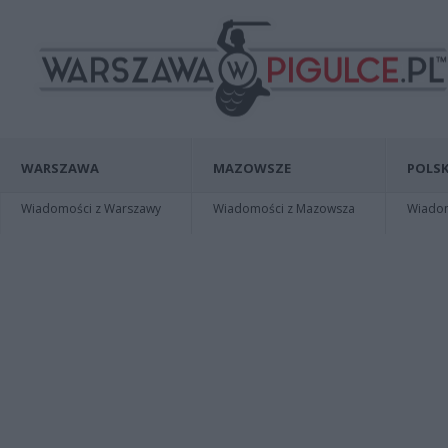
WARSZAWA
MAZOWSZE
POLSK
Wiadomości z Warszawy
Wiadomości z Mazowsza
Wiadomo