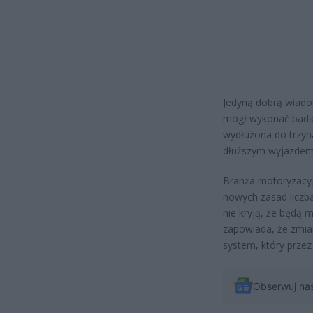
Jedyną dobrą wiado
mógł wykonać badan
wydłużona do trzyn
dłuższym wyjazdem
Branża motoryzacyj
nowych zasad liczb
nie kryją, że będą m
zapowiada, że zmia
system, który przez
Obserwuj na