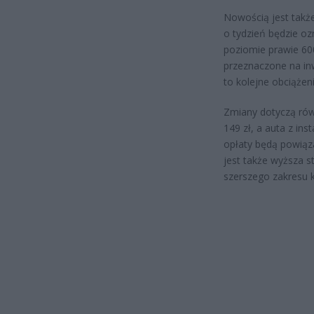
Nowością jest takż
o tydzień będzie o
poziomie prawie 600
przeznaczone na in
to kolejne obciążen
Zmiany dotyczą rów
149 zł, a auta z in
opłaty będą powiąz
jest także wyższa
szerszego zakresu k