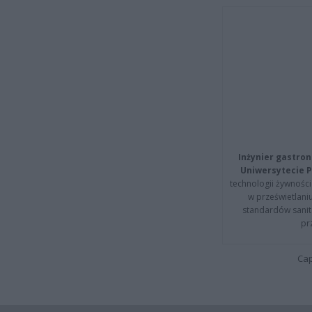
Inżynier gastron
Uniwersytecie P
technologii żywności 
w prześwietlani
standardów sanita
pr
Cap