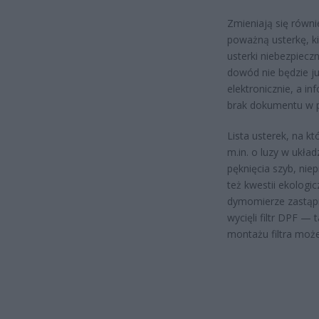
Zmieniają się równi
poważną usterkę, k
usterki niebezpiecz
dowód nie będzie ju
elektronicznie, a i
brak dokumentu w po
Lista usterek, na k
m.in. o luzy w ukła
pęknięcia szyb, ni
też kwestii ekologi
dymomierze zastąpią
wycięli filtr DPF —
montażu filtra może 