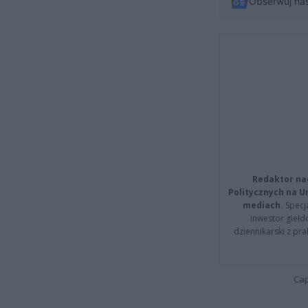
Obserwuj na
Redaktor na
Politycznych na 
mediach.
Specja
inwestor giełd
dziennikarski z pr
Cap