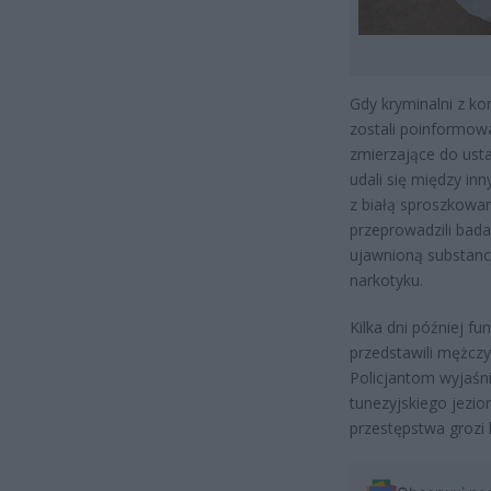
Gdy kryminalni z k
zostali poinformowa
zmierzające do ust
udali się między in
z białą sproszkowan
przeprowadzili bad
ujawnioną substancj
narkotyku.
Kilka dni później fu
przedstawili mężczy
Policjantom wyjaśni
tunezyjskiego jezio
przestępstwa grozi 