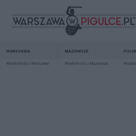
WARSZAWA
MAZOWSZE
POLSK
Wiadomości z Warszawy
Wiadomości z Mazowsza
Wiadomo