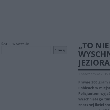
„TO NIE
Szukaj w serwisie
Szukaj
WYSCHN
JEZIORA
7 października 2015 
Prawie 300 gram 
Babicach w miejs
Policjantom wyjaś
wyschniętego tune
znacznej ilości ś