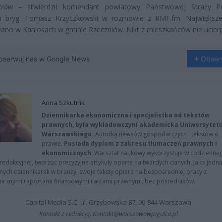
trów
– stwierdził komendant powiatowy Państwowej Straży Po
u bryg. Tomasz Krzyczkowski w rozmowie z RMF.fm. Największe
no w Kaniosach w gminie Rzeczniów. Nikt z mieszkańców nie ucierp
bserwuj nas w Google News
Obser
Anna Szkutnik
Dziennikarka ekonomiczna i specjalistka od tekstów
prawnych, była wykładowczyni akademicka Uniwersytet
Warszawskiego.
Autorka newsów gospodarczych i tekstów o
prawie.
Posiada dyplom z zakresu tłumaczeń prawnych i
ekonomicznych
. Warsztat naukowy wykorzystuje w codziennej
redakcyjnej, tworząc precyzyjne artykuły oparte na twardych danych. Jako jedna
znych dziennikarek w branży, swoje teksty opiera na bezpośredniej pracy z
nicznymi raportami finansowymi i aktami prawnymi, bez pośredników.
Capital Media S.C. ul. Grzybowska 87, 00-844 Warszawa
Kontakt z redakcją: Kontakt@warszawawpigulce.pl