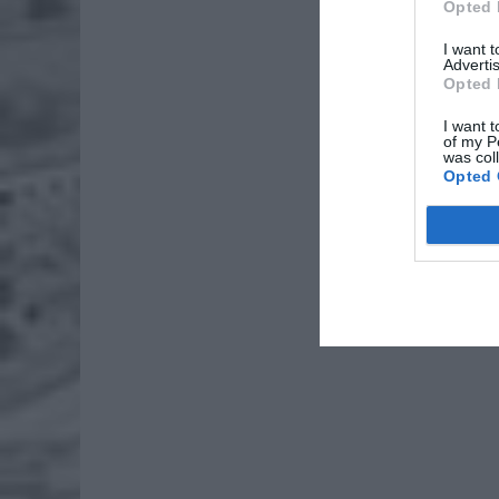
Opted 
I want 
Advertis
Opted 
I want t
of my P
was col
Opted 