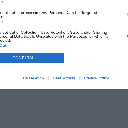
In
to opt-out of processing my Personal Data for Targeted
ing.
In
o opt-out of Collection, Use, Retention, Sale, and/or Sharing
ersonal Data that Is Unrelated with the Purposes for which it
lected.
Out
CONFIRM
Data Deletion
Data Access
Privacy Policy