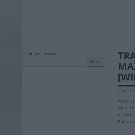
TR
Szukaj w serwisie
Szukaj
MA
[WI
27 maja 2
Wczoraj 
wiatr ni
metrów”
Państwow