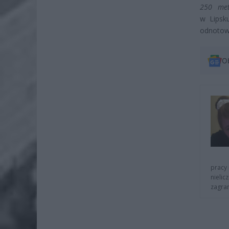
250 me
w Lipsk
odnotowa
O
pracy 
nielic
zagra