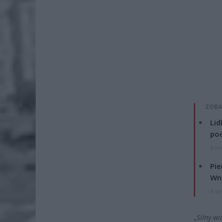
ZOBA
Lid
po
4 si
Pie
Wni
4 si
„
Silny wi