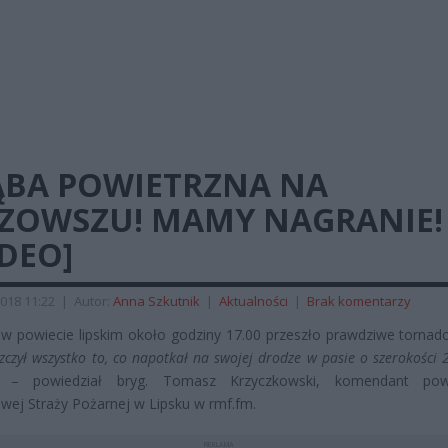
ĄBA POWIETRZNA NA
ZOWSZU! MAMY NAGRANIE!
DEO]
018 11:22
|
Autor:
Anna Szkutnik
|
Aktualności
|
Brak komentarzy
w powiecie lipskim około godziny 17.00 przeszło prawdziwe tornad
szczył wszystko to, co napotkał na swojej drodze w pasie o szerokości
– powiedział bryg. Tomasz Krzyczkowski, komendant pow
ej Straży Pożarnej w Lipsku w rmf.fm.
REKLAMA