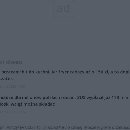
ad
CZ RÓWNIEŻ:
l przecenił hit do kuchni. Air fryer tańszy aż o 150 zł, a to dop
czątek
erpnia 2026 16:06
niądze dla milionów polskich rodzin. ZUS wypłacił już 173 mln z
oski wciąż można składać
erpnia 2026 12:56
atr niszczył wszystko to, co napotkał na swojej drodze w pasie o szeroko