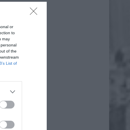
sonal or
ection to
ou may
 personal
out of the
 downstream
B’s List of
daj