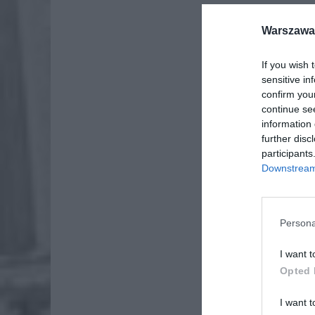
Warszawa 
If you wish 
sensitive in
confirm you
continue se
information 
further disc
participants
Dod
Downstream 
Persona
I want t
Opted 
I want t