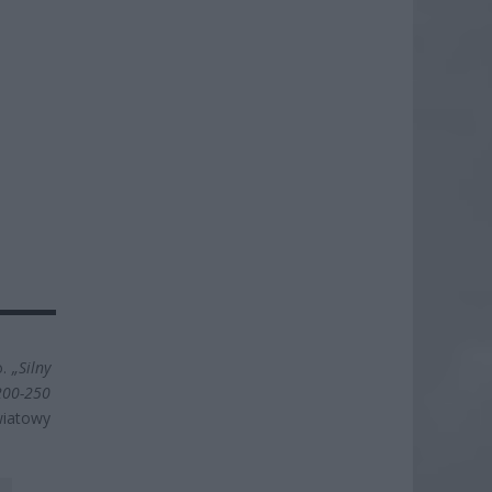
o.
„Silny
 200-250
iatowy