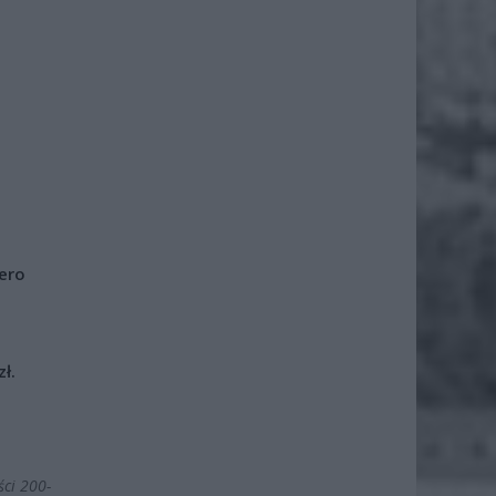
iero
ł.
ści 200-