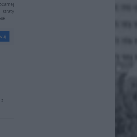
żarnej
 straty
iał.
wuj
u
 z