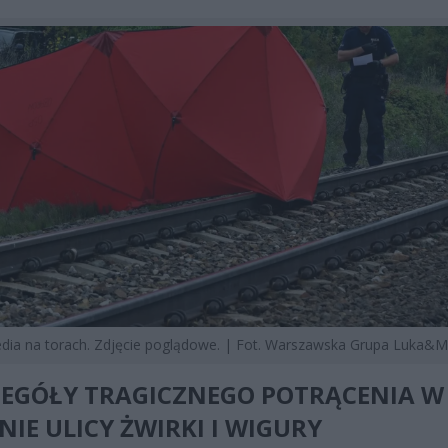
dia na torach. Zdjęcie poglądowe. | Fot. Warszawska Grupa Luka&M
ZEGÓŁY TRAGICZNEGO POTRĄCENIA W
NIE ULICY ŻWIRKI I WIGURY