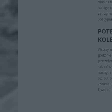
musieli 
halogeno
zatrzyma
policyjn
POT
KOL
Wstrzym
godzinie
Jerozoli
składów 
nocnym r
S2, S3, 
kończą i
Dworcu Z