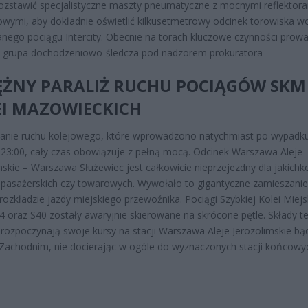
rozstawić specjalistyczne maszty pneumatyczne z mocnymi reflektor
wymi, aby dokładnie oświetlić kilkusetmetrowy odcinek torowiska w
nego pociągu Intercity. Obecnie na torach kluczowe czynności prowa
a grupa dochodzeniowo-śledcza pod nadzorem prokuratora
ĘŻNY PARALIŻ RUCHU POCIĄGÓW SKM 
EI MAZOWIECKICH
anie ruchu kolejowego, które wprowadzono natychmiast po wypadk
 23:00, cały czas obowiązuje z pełną mocą. Odcinek Warszawa Aleje
mskie – Warszawa Służewiec jest całkowicie nieprzejezdny dla jakichk
pasażerskich czy towarowych. Wywołało to gigantyczne zamieszani
ozkładzie jazdy miejskiego przewoźnika. Pociągi Szybkiej Kolei Miejski
S4 oraz S40 zostały awaryjnie skierowane na skrócone pętle. Składy t
 rozpoczynają swoje kursy na stacji Warszawa Aleje Jerozolimskie bą
achodnim, nie docierając w ogóle do wyznaczonych stacji końcowy