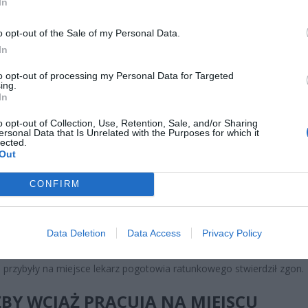
In
o opt-out of the Sale of my Personal Data.
In
CZ RÓWNIEŻ:
to opt-out of processing my Personal Data for Targeted
ing.
 zmieni ważny limit od marca 2027 roku. Policzyliśmy, ile mo
In
tać senior przy emeryturze 2200, 2400, 2600 i 2700 zł
o opt-out of Collection, Use, Retention, Sale, and/or Sharing
erpnia 2026 13:23
ersonal Data that Is Unrelated with the Purposes for which it
lected.
l przecenił hit do kuchni. Air fryer tańszy aż o 150 zł, a to dop
Out
czątek
CONFIRM
erpnia 2026 16:06
tóry uczestniczył w wypadku, to pociąg dalekobieżny Intercity, jadący 
Data Deletion
Data Access
Privacy Policy
 Głównego do stacji Warszawa Wschodnia.
, przybyły na miejsce lekarz pogotowia ratunkowego stwierdził zgon.
BY WCIĄŻ PRACUJĄ NA MIEJSCU