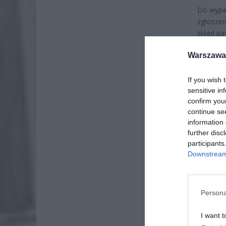
Do wypad
zgłoszen
skład pa
miejsce 
Warszawa 
osobowym
charakte
stolicy
If you wish 
sensitive in
Zachodn
confirm you
continue se
information 
further disc
participants
Downstream 
Persona
I want t