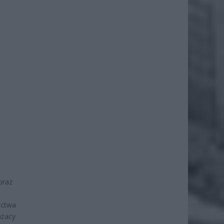
oraz
ictwa
ażacy