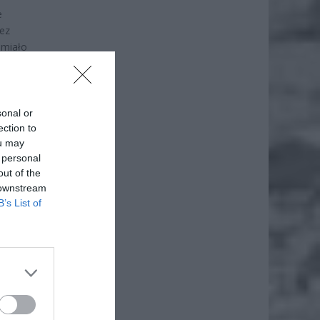
e
zez
 miało
nkami
elnice
sonal or
ection to
ou may
 personal
out of the
 downstream
B’s List of