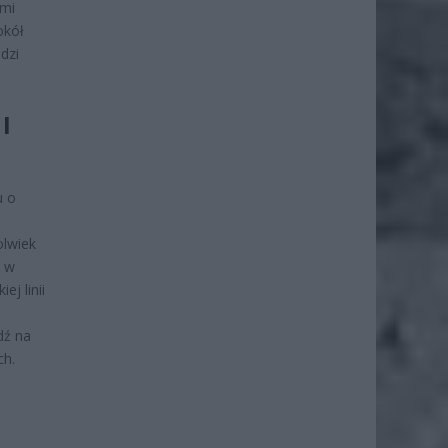
ami
okół
dzi
I
u o
olwiek
e w
ej linii
e
dź na
ch.