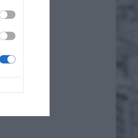
że
iero
z