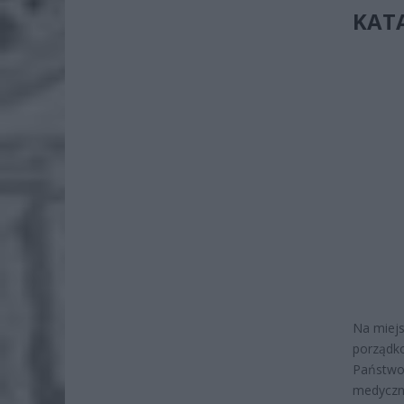
KAT
Na miejs
porządko
Państwow
medyczne