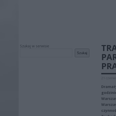
TR
Szukaj w serwisie
Szukaj
PAR
PRA
21 czerwc
Dramaty
godzini
Warszaw
Warszaw
czynnoś