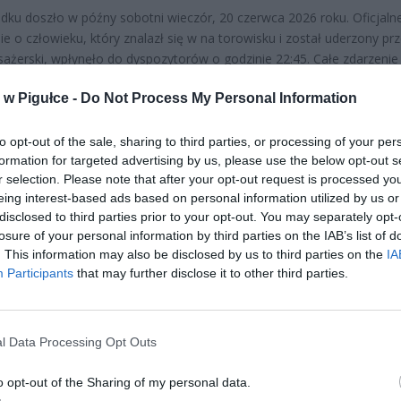
ku doszło w późny sobotni wieczór, 20 czerwca 2026 roku. Oficjaln
ie o człowieku, który znalazł się w na torowisku i został uderzony pr
sażerski, wpłynęło do dyspozytorów o godzinie 22:45. Całe zdarzenie
na torze numer 1, na ruchliwym szlaku kolejowym pomiędzy przysta
w Pigułce -
Do Not Process My Personal Information
i Warszawa Żwirki i Wigury a Warszawa Rakowiec. Jest to linia
ryzująca się bardzo dużym natężeniem ruchu, łącząca południowe dzi
 oraz Lotnisko Chopina z głównym węzłem przesiadkowym na Dworcu
to opt-out of the sale, sharing to third parties, or processing of your per
formation for targeted advertising by us, please use the below opt-out s
im.
r selection. Please note that after your opt-out request is processed y
eing interest-based ads based on personal information utilized by us or
disclosed to third parties prior to your opt-out. You may separately opt-
losure of your personal information by third parties on the IAB’s list of
. This information may also be disclosed by us to third parties on the
IA
Participants
that may further disclose it to other third parties.
ad
l Data Processing Opt Outs
o opt-out of the Sharing of my personal data.