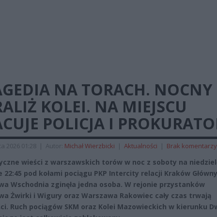
AGEDIA NA TORACH. NOCNY
ALIŻ KOLEI. NA MIEJSCU
CUJE POLICJA I PROKURATO
a 2026 01:28
|
Autor:
Michał Wierzbicki
|
Aktualności
|
Brak komentarzy
czne wieści z warszawskich torów w noc z soboty na niedziel
e 22:45 pod kołami pociągu PKP Intercity relacji Kraków Główny
a Wschodnia zginęła jedna osoba. W rejonie przystanków
a Żwirki i Wigury oraz Warszawa Rakowiec cały czas trwają
ci. Ruch pociągów SKM oraz Kolei Mazowieckich w kierunku D