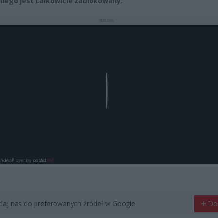
iego jest całkowicie zablokowany.
REKLAMA
Play
aj nas do preferowanych źródeł w Google
Do