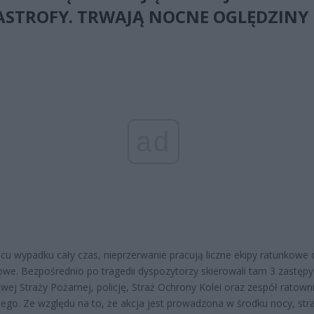
ASTROFY. TRWAJĄ NOCNE OGLĘDZINY
ad
cu wypadku cały czas, nieprzerwanie pracują liczne ekipy ratunkowe 
we. Bezpośrednio po tragedii dyspozytorzy skierowali tam 3 zastępy
ej Straży Pożarnej, policję, Straż Ochrony Kolei oraz zespół ratown
go. Ze względu na to, że akcja jest prowadzona w środku nocy, str