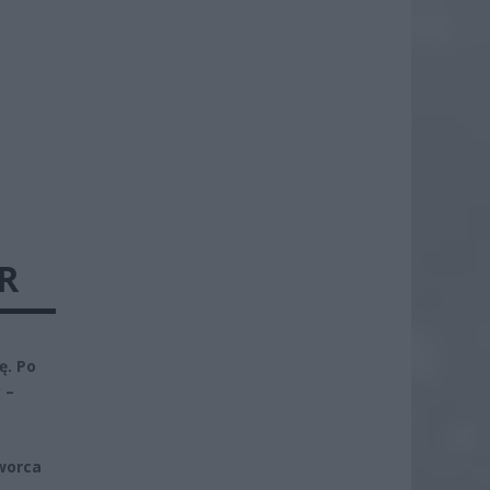
R
ę. Po
 –
worca