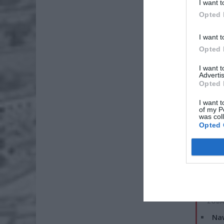
I want t
Opted 
I want t
Opted 
I want 
Advertis
Opted 
I want t
of my P
was col
Opted 
Sześciu 
ZOBA
Naw