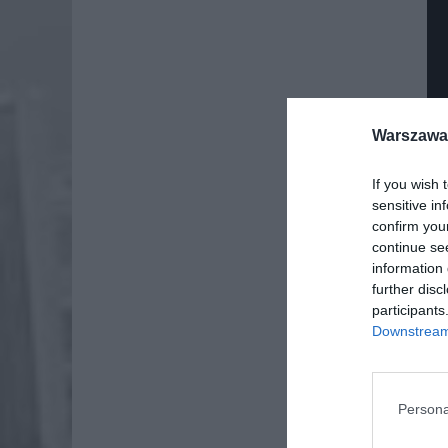
Warszawa 
If you wish 
sensitive in
confirm you
continue se
information 
further disc
participants
Dod
Downstream 
Persona