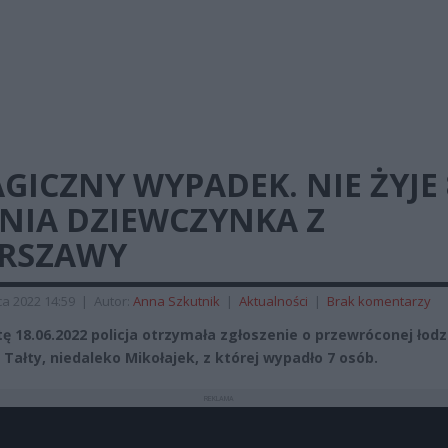
GICZNY WYPADEK. NIE ŻYJE 
TNIA DZIEWCZYNKA Z
RSZAWY
a 2022 14:59
|
Autor:
Anna Szkutnik
|
Aktualności
|
Brak komentarzy
ę 18.06.2022 policja otrzymała zgłoszenie o przewróconej łodz
e Tałty, niedaleko Mikołajek, z której wypadło 7 osób.
REKLAMA