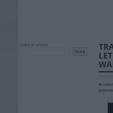
TRA
Szukaj w serwisie
Szukaj
LE
WA
20 czerwc
W sobot
jeziorz