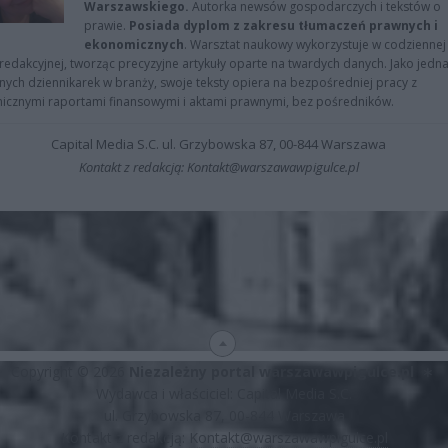
Warszawskiego.
Autorka newsów gospodarczych i tekstów o
prawie.
Posiada dyplom z zakresu tłumaczeń prawnych i
ekonomicznych
. Warsztat naukowy wykorzystuje w codziennej
redakcyjnej, tworząc precyzyjne artykuły oparte na twardych danych. Jako jedna
znych dziennikarek w branży, swoje teksty opiera na bezpośredniej pracy z
nicznymi raportami finansowymi i aktami prawnymi, bez pośredników.
Capital Media S.C. ul. Grzybowska 87, 00-844 Warszawa
Kontakt z redakcją: Kontakt@warszawawpigulce.pl
Copyright © 2026
Niezależny portal warszawawpigulce.pl
∗
Wydawca i właściciel: Capital Media S.C.
ul. Grzybowska 87, 00-844 Warszawa
Kontakt z redakcją:
Kontakt@warszawawpigulce.pl