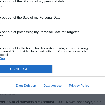
o opt-out of the Sharing of my personal data.
In
o opt-out of the Sale of my Personal Data.
In
to opt-out of processing my Personal Data for Targeted
ing.
In
o opt-out of Collection, Use, Retention, Sale, and/or Sharing
ersonal Data that Is Unrelated with the Purposes for which it
lected.
Out
CONFIRM
Fot. Warszawa w Pigułce
ludziom udało się uratować.
Data Deletion
Data Access
Privacy Policy
CZ RÓWNIEŻ:
et 3600 zł miesięcznie zamiast 800+. Nowa propozycja dla