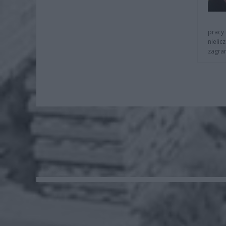
pracy 
nielic
zagra