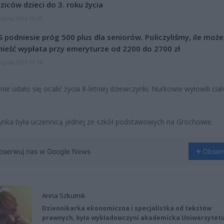
ziców dzieci do 3. roku życia
erpnia 2026 19:29
 podniesie próg 500 plus dla seniorów. Policzyliśmy, ile może
ieść wypłata przy emeryturze od 2200 do 2700 zł
erpnia 2026 19:14
nie udało się ocalić życia 8-letniej dziewczynki. Nurkowie wyłowili cia
nka była uczennicą jednej ze szkół podstawowych na Grochowie.
bserwuj nas w Google News
Obser
Anna Szkutnik
Dziennikarka ekonomiczna i specjalistka od tekstów
prawnych, była wykładowczyni akademicka Uniwersytet