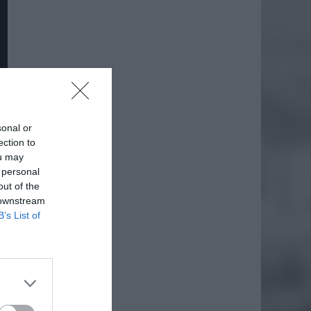
sonal or
ection to
ou may
 personal
out of the
 downstream
B’s List of
daj