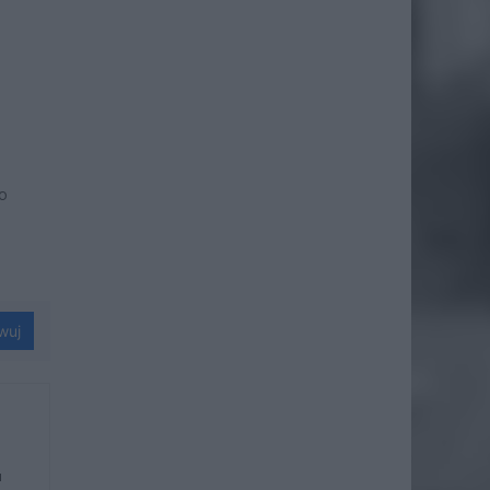
ło
wuj
u