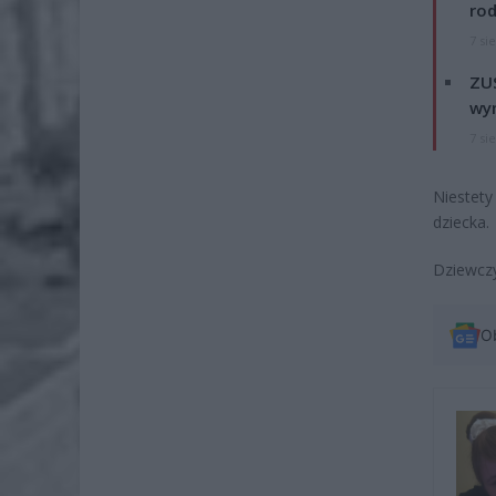
rod
7 si
ZUS
wyn
7 si
Niestety 
dziecka.
Dziewczy
O