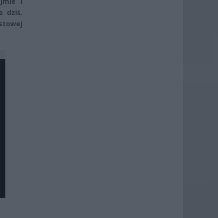
jmie i
 dziś.
stowej