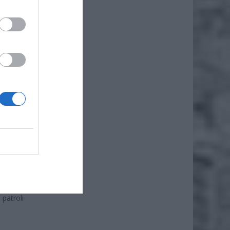
iero
ł.
niczony
lne dla
patroli