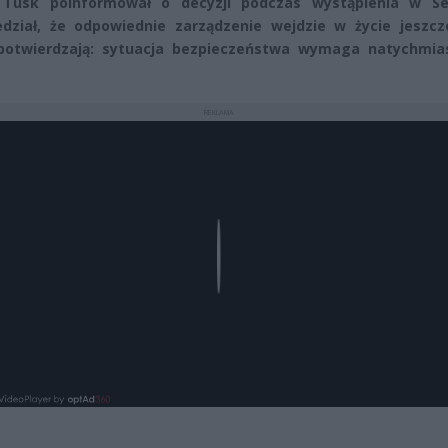
 Tusk poinformował o decyzji podczas wystąpienia w Se
dział, że odpowiednie zarządzenie wejdzie w życie jeszcze
 potwierdzają: sytuacja bezpieczeństwa wymaga natychmia
REKLAMA
Play