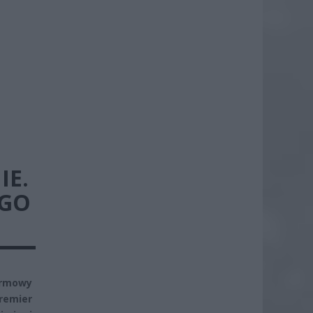
IE.
EGO
armowy
remier