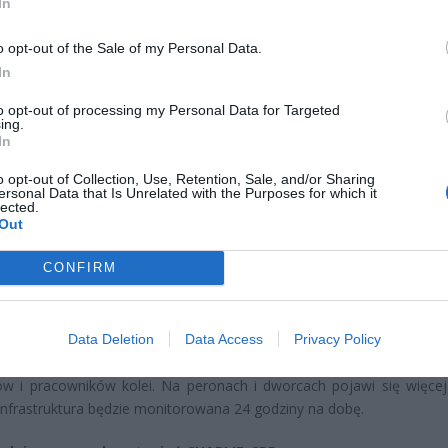
In
o opt-out of the Sale of my Personal Data.
In
to opt-out of processing my Personal Data for Targeted
CZ RÓWNIEŻ:
ing.
In
l przecenił hit do kuchni. Air fryer tańszy aż o 150 zł, a to dop
czątek
o opt-out of Collection, Use, Retention, Sale, and/or Sharing
ersonal Data that Is Unrelated with the Purposes for which it
erpnia 2026 16:06
lected.
Out
niądze dla milionów polskich rodzin. ZUS wypłacił już 173 mln z
oski wciąż można składać
CONFIRM
erpnia 2026 12:56
stopień alarmowy oznacza w praktyce wzmożone kontrole, ogra
Data Deletion
Data Access
Privacy Policy
o części obiektów oraz działania prewencyjne, które będą odczuwa
w i pracowników kolei. Na peronach i dworcach pojawi się więcej 
 infrastruktura będzie monitorowana 24 godziny na dobę.