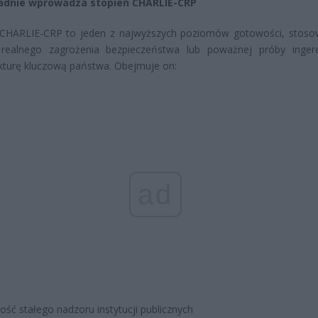
adnie wprowadza stopień CHARLIE-CRP
 CHARLIE-CRP to jeden z najwyższych poziomów gotowości, stos
i realnego zagrożenia bezpieczeństwa lub poważnej próby inger
ukturę kluczową państwa. Obejmuje on:
ad
ość stałego nadzoru instytucji publicznych