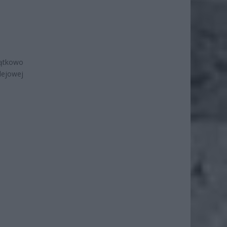
jątkowo
olejowej