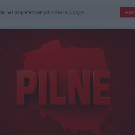
aj nas do preferowanych źródeł w Google
Do