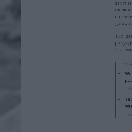
zaostrze
monitoro
uruchomi
gotowoś
Tusk zaz
precyzyj
jako wy
ZOBA
Wie
po
4 si
160
Wi
4 si