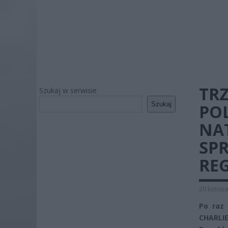
TR
Szukaj w serwisie
Szukaj
PO
NA
SP
RE
20 listop
Po raz 
CHARLIE