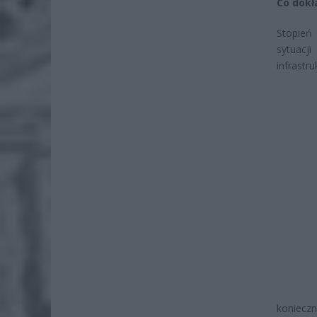
Co dokł
Stopień
sytuacj
infrastr
konieczn