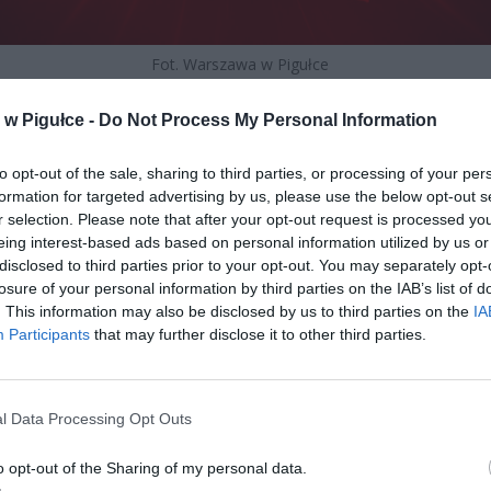
Fot. Warszawa w Pigułce
 została podjęta po analizach Agencji Bezpieczeństwa Wewnęt
w Pigułce -
Do Not Process My Personal Information
stwa Spraw Wewnętrznych i Administracji oraz zespołu odpowiedzial
zagrożeń w cyberprzestrzeni. Wspólna rekomendacja służ
to opt-out of the sale, sharing to third parties, or processing of your per
aczna – konieczne jest podniesienie poziomu gotowości na klu
formation for targeted advertising by us, please use the below opt-out s
 kolejowych.
r selection. Please note that after your opt-out request is processed y
eing interest-based ads based on personal information utilized by us or
disclosed to third parties prior to your opt-out. You may separately opt-
losure of your personal information by third parties on the IAB’s list of
. This information may also be disclosed by us to third parties on the
IA
Participants
that may further disclose it to other third parties.
ad
l Data Processing Opt Outs
o opt-out of the Sharing of my personal data.