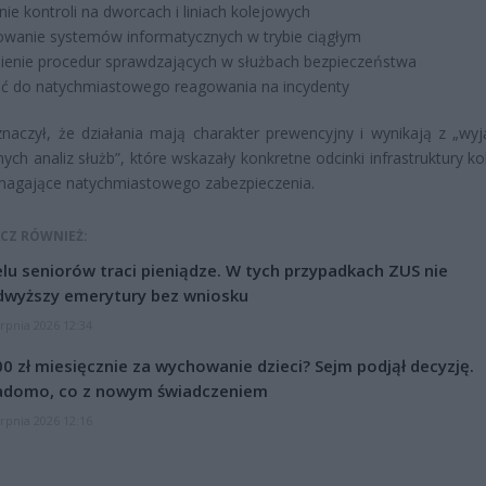
nie kontroli na dworcach i liniach kolejowych
wanie systemów informatycznych w trybie ciągłym
enie procedur sprawdzających w służbach bezpieczeństwa
ć do natychmiastowego reagowania na incydenty
naczył, że działania mają charakter prewencyjny i wynikają z „wy
nych analiz służb”, które wskazały konkretne odcinki infrastruktury k
magające natychmiastowego zabezpieczenia.
CZ RÓWNIEŻ:
lu seniorów traci pieniądze. W tych przypadkach ZUS nie
dwyższy emerytury bez wniosku
erpnia 2026 12:34
0 zł miesięcznie za wychowanie dzieci? Sejm podjął decyzję.
adomo, co z nowym świadczeniem
erpnia 2026 12:16