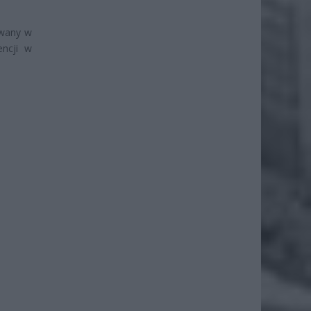
owany w
encji w