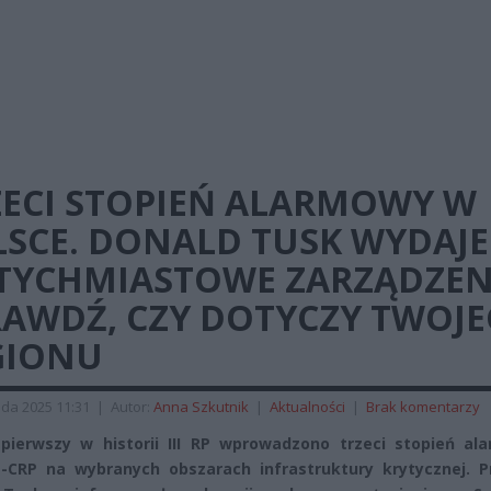
ZECI STOPIEŃ ALARMOWY W
LSCE. DONALD TUSK WYDAJE
TYCHMIASTOWE ZARZĄDZEN
RAWDŹ, CZY DOTYCZY TWOJ
GIONU
ada 2025 11:31
|
Autor:
Anna Szkutnik
|
Aktualności
|
Brak komentarzy
pierwszy w historii III RP wprowadzono trzeci stopień al
-CRP na wybranych obszarach infrastruktury krytycznej. P