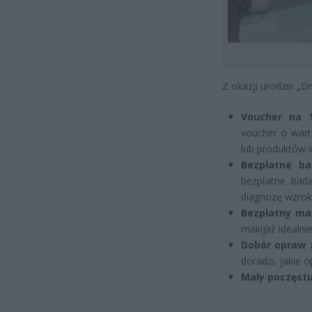
Z okazji urodzin „D
Voucher na 1
voucher o wart
lub produktów w
Bezpłatne b
bezpłatne bad
diagnozę wzrok
Bezpłatny ma
makijaż idealn
Dobór opraw 
doradzi, jakie 
Mały poczęstu