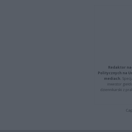
Redaktor na
Politycznych na 
mediach.
Specja
inwestor giełd
dziennikarski z pr
Cap