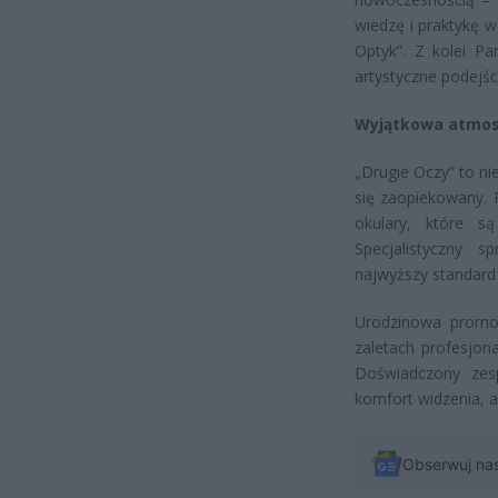
wiedzę i praktykę 
Optyk”. Z kolei Pa
artystyczne podejś
Wyjątkowa atmosf
„Drugie Oczy” to nie
się zaopiekowany. 
okulary, które s
Specjalistyczny 
najwyższy standard
Urodzinowa promoc
zaletach profesjona
Doświadczony zes
komfort widzenia, al
Obserwuj na