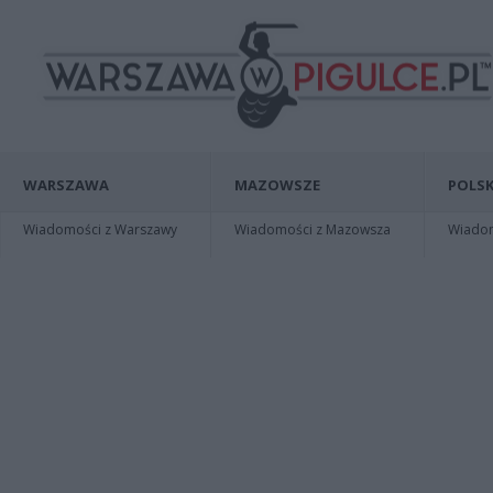
WARSZAWA
MAZOWSZE
POLSK
Wiadomości z Warszawy
Wiadomości z Mazowsza
Wiadomo