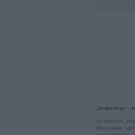
„Drugie Oczy” – 
Za sukcesem „Drug
Maciej Gałek. Salon
nowoczesnością – P