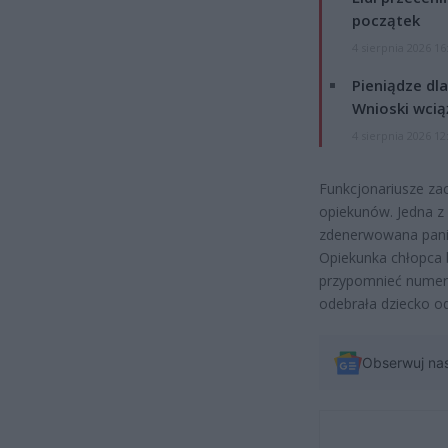
początek
4 sierpnia 2026 16
Pieniądze dla
Wnioski wcią
4 sierpnia 2026 12
Funkcjonariusze zac
opiekunów. Jedna z
zdenerwowana pani 
Opiekunka chłopca 
przypomnieć numer 
odebrała dziecko od
Obserwuj na