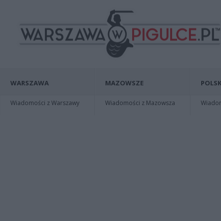
WARSZAWA
MAZOWSZE
POLSK
Wiadomości z Warszawy
Wiadomości z Mazowsza
Wiadomo