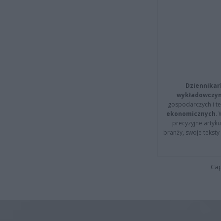
Dziennikar
wykładowczyn
gospodarczych i t
ekonomicznych
.
precyzyjne artyku
branży, swoje tekst
Cap