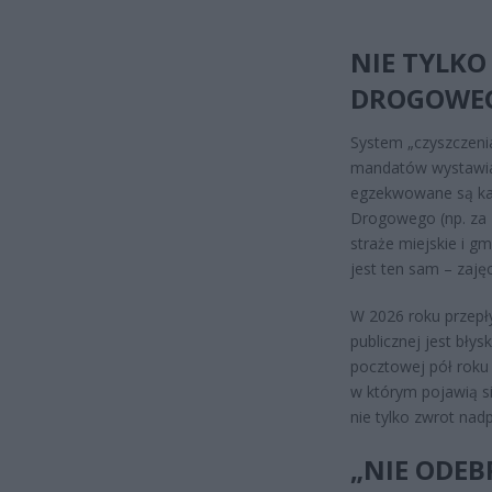
NIE TYLKO
DROGOWEG
System „czyszczeni
mandatów wystawian
egzekwowane są kar
Drogowego (np. za 
straże miejskie i gm
jest ten sam – zajęc
W 2026 roku przepł
publicznej jest bły
pocztowej pół roku
w którym pojawią si
nie tylko zwrot nadp
„NIE ODEB