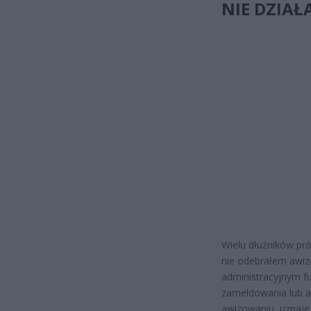
NIE DZIAŁ
Wielu dłużników pr
nie odebrałem awiz
administracyjnym f
zameldowania lub 
awizowaniu, uznaje 