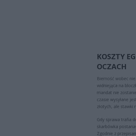
KOSZTY EG
OCZACH
Bierność wobec nie
widniejąca na bloczk
mandat nie zostanie
czasie wysyłane jes
złotych, ale stawki
Gdy sprawa trafia d
skarbówka postanaw
Zgodnie z przepisa