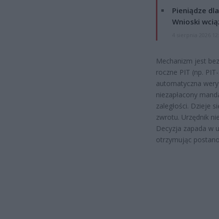
Pieniądze dla
Wnioski wcią
4 sierpnia 2026 12
Mechanizm jest bez
roczne PIT (np. PIT
automatyczna weryfi
niezapłacony manda
zaległości. Dzieje 
zwrotu. Urzędnik ni
Decyzja zapada w uł
otrzymując postanow