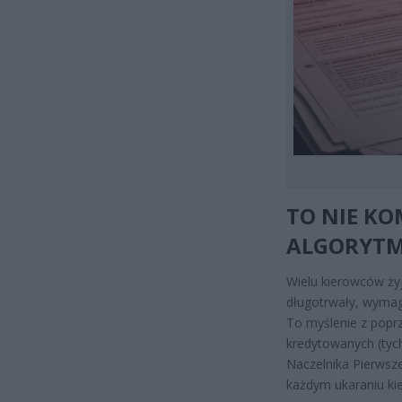
TO NIE KO
ALGORYTM
Wielu kierowców żyj
długotrwały, wymag
To myślenie z popr
kredytowanych (tych
Naczelnika Pierwsz
każdym ukaraniu kie