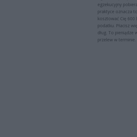
egzekucyjny pobier
praktyce oznacza t
kosztować Cię 600 l
podatku. Płacisz wi
dług. To pieniądze
przelew w terminie.