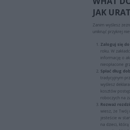
WHAT DO
JAK URA
Zanim wyślesz zezna
uniknąć przykrej nie
Zaloguj się d
roku. W zakładc
informację o ak
nieopłacone gr
Spłać dług do
tradycyjnym pr
wyślesz deklara
kosztów postęp
roboczych na za
Rozważ rozdzi
wiesz, że Twój
jesteście w stan
na dzieci, którą