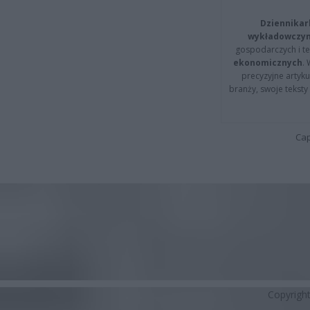
Dziennikar
wykładowczyn
gospodarczych i t
ekonomicznych
.
precyzyjne artyku
branży, swoje tekst
Cap
Copyrigh