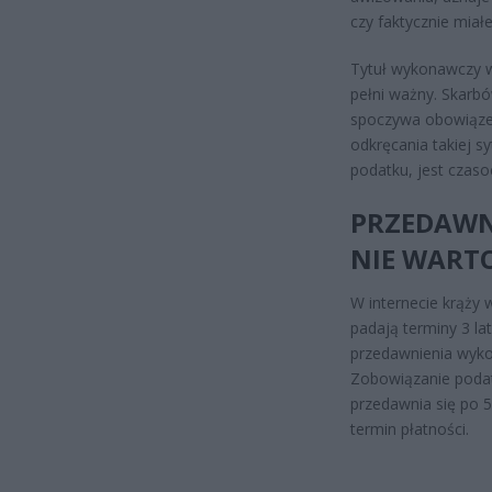
czy faktycznie miałe
Tytuł wykonawczy w
pełni ważny. Skarbó
spoczywa obowiązek 
odkręcania takiej sy
podatku, jest czas
PRZEDAWN
NIE WART
W internecie krąży 
padają terminy 3 la
przedawnienia wykon
Zobowiązanie podat
przedawnia się po 5
termin płatności.