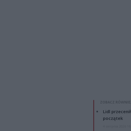
ZOBACZ RÓWNIE
Lidl przeceni
początek
4 sierpnia 2026 16