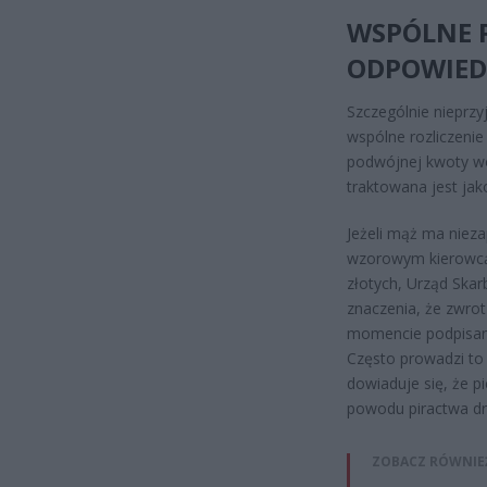
WSPÓLNE 
ODPOWIED
Szczególnie nieprz
wspólne rozliczenie
podwójnej kwoty wo
traktowana jest ja
Jeżeli mąż ma nieza
wzorowym kierowcą,
złotych, Urząd Ska
znaczenia, że zwrot
momencie podpisania
Często prowadzi to
dowiaduje się, że p
powodu piractwa d
ZOBACZ RÓWNIE