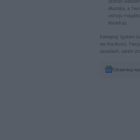
zeznań oddziel
dłużnika, a Two
ustroju majątko
doradcą).
Pamiętaj: System KA
nie ma litości. Two
zasadach, zanim zro
Obserwuj na