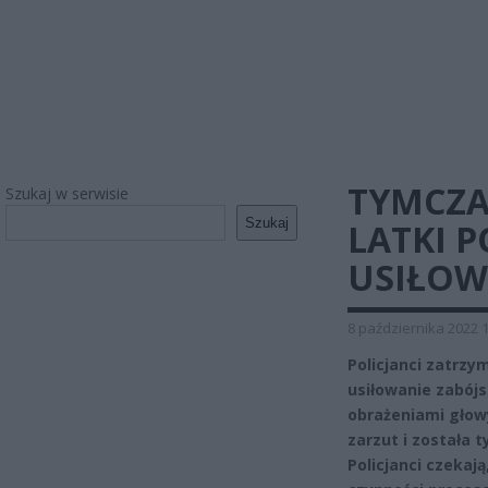
TYMCZA
Szukaj w serwisie
Szukaj
LATKI P
USIŁOW
8 października 2022 
Policjanci zatrzy
usiłowanie zabójs
obrażeniami głowy
zarzut i została
Policjanci czeka