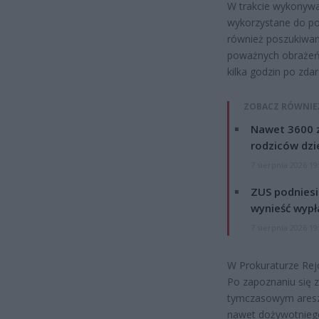
W trakcie wykonywa
wykorzystane do po
również poszukiwani
poważnych obrażeń
kilka godzin po zd
ZOBACZ RÓWNIE
Nawet 3600 z
rodziców dzie
7 sierpnia 2026 19
ZUS podniesie
wynieść wypł
7 sierpnia 2026 19
W Prokuraturze Rej
Po zapoznaniu się
tymczasowym areszt
nawet dożywotniego