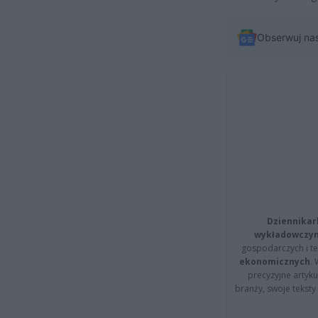
Obserwuj na
Dziennikar
wykładowczyn
gospodarczych i t
ekonomicznych
.
precyzyjne artyku
branży, swoje tekst