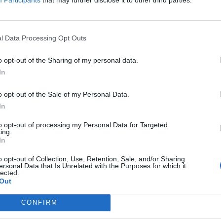
l Data Processing Opt Outs
o opt-out of the Sharing of my personal data.
aj nas do preferowanych źródeł w Google
Do
In
o opt-out of the Sale of my Personal Data.
In
to opt-out of processing my Personal Data for Targeted
ing.
CZ RÓWNIEŻ:
In
l przecenił hit do kuchni. Air fryer tańszy aż o 150 zł, a to dop
o opt-out of Collection, Use, Retention, Sale, and/or Sharing
czątek
ersonal Data that Is Unrelated with the Purposes for which it
lected.
erpnia 2026 16:06
Out
niądze dla milionów polskich rodzin. ZUS wypłacił już 173 mln z
oski wciąż można składać
CONFIRM
erpnia 2026 12:56