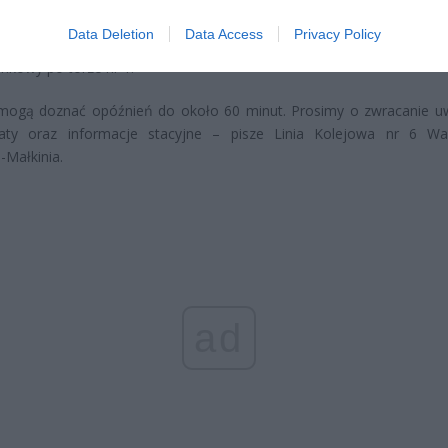
Data Deletion
Data Access
Privacy Policy
 kradzieży sieci trakcyjnej w torze nr 2, wprowadzono ruch jedn
nkowy po torze nr 1.
 mogą doznać opóźnień do około 60 minut. Prosimy o zwracanie u
aty oraz informacje stacyjne – pisze Linia Kolejowa nr 6 W
-Małkinia.
ad