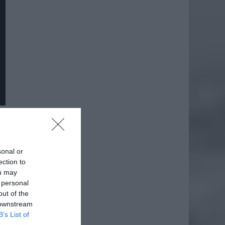
sonal or
ection to
ou may
 personal
out of the
 downstream
B’s List of