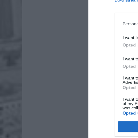
Persona
I want t
Dod
Opted 
I want t
Opted 
I want 
Advertis
ZOBA
Opted 
Lid
I want t
po
of my P
was col
4 si
Opted 
Pie
Wni
4 si