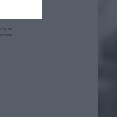
otorowy
wagi na
arszawa