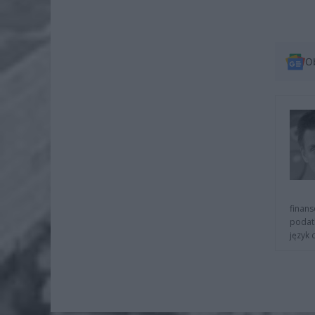
O
finans
podat
język 