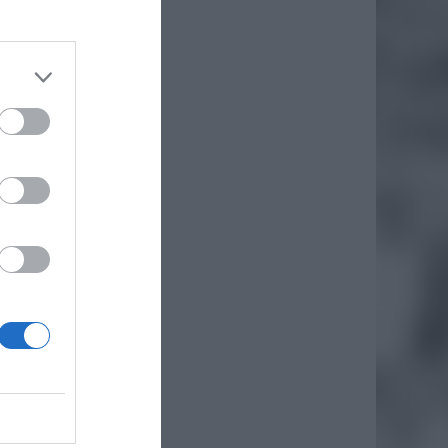
daj
iero
ł.