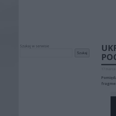
UKR
Szukaj w serwisie
Szukaj
POC
17 marca 
Pomięd
fragmen