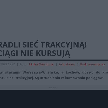
ADLI SIEĆ TRAKCYJNĄ!
IĄGI NIE KURSUJĄ
2023 17:24
|
Autor:
Michał Wierzbicki
|
Aktualności
|
Brak komentarzy
zy stacjami Warszawa-Wileńska, a Łochów, doszło do kra
tu sieci trakcyjnej. Są utrudnienia w kursowaniu pociągów.
REKLAMA