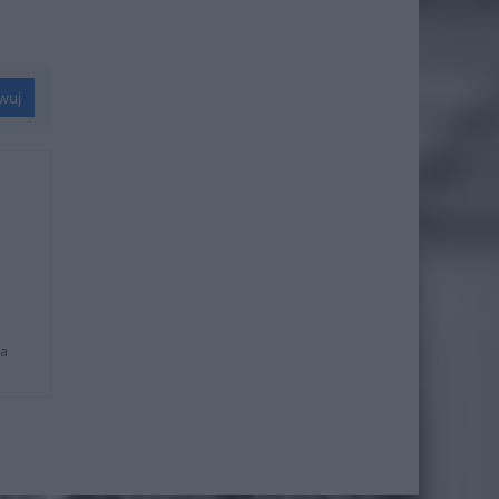
wuj
na