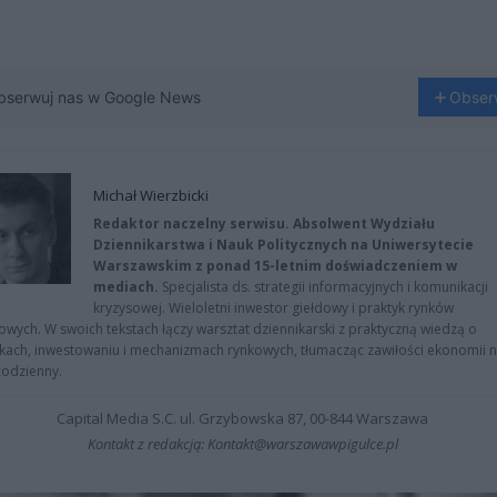
bserwuj nas w Google News
Obser
Michał Wierzbicki
Redaktor naczelny serwisu. Absolwent Wydziału
Dziennikarstwa i Nauk Politycznych na Uniwersytecie
Warszawskim z ponad 15-letnim doświadczeniem w
mediach.
Specjalista ds. strategii informacyjnych i komunikacji
kryzysowej. Wieloletni inwestor giełdowy i praktyk rynków
owych. W swoich tekstach łączy warsztat dziennikarski z praktyczną wiedzą o
kach, inwestowaniu i mechanizmach rynkowych, tłumacząc zawiłości ekonomii 
codzienny.
Capital Media S.C. ul. Grzybowska 87, 00-844 Warszawa
Kontakt z redakcją: Kontakt@warszawawpigulce.pl