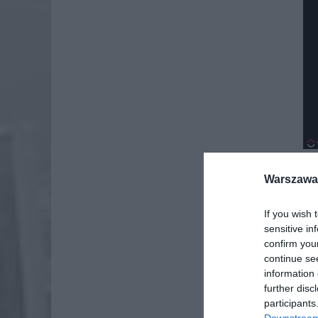
Warszawa 
If you wish 
sensitive in
confirm you
continue se
information 
further disc
participants
Downstream 