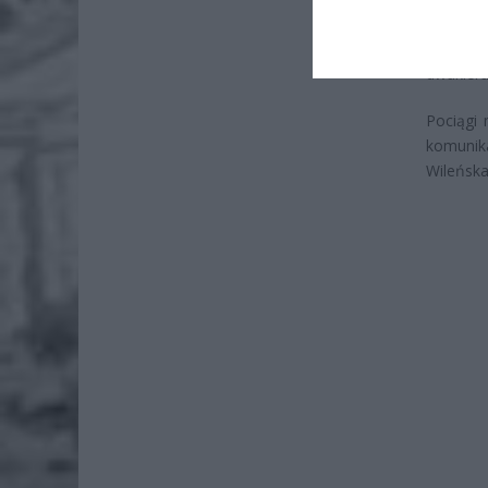
Z powodu
dwukieru
Pociągi
komunik
Wileńska