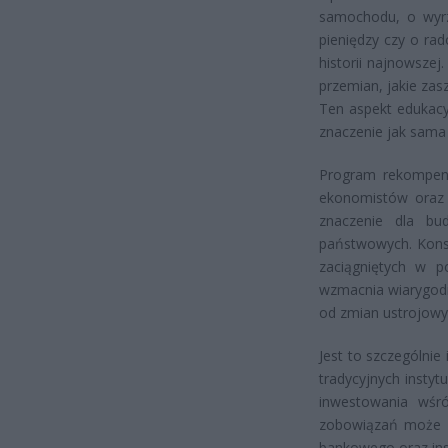
samochodu, o wyrz
pieniędzy czy o ra
historii najnowszej
przemian, jakie zasz
Ten aspekt edukac
znaczenie jak sama
Program rekompens
ekonomistów oraz s
znaczenie dla bud
państwowych. Kons
zaciągniętych w p
wzmacnia wiarygodn
od zmian ustrojowy
Jest to szczególnie
tradycyjnych instyt
inwestowania wśró
zobowiązań może p
bankowego oraz ins