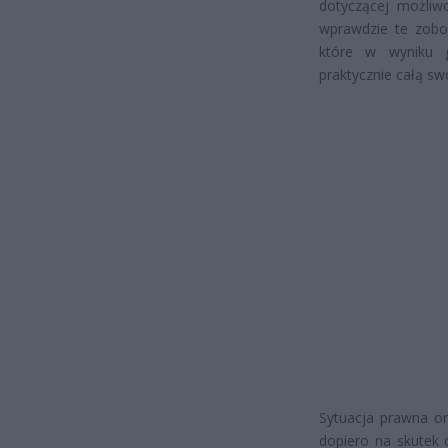
dotyczącej możli
wprawdzie te zobow
które w wyniku gw
praktycznie całą sw
Sytuacja prawna or
dopiero na skutek 