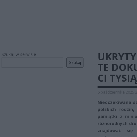
UKRYTY
Szukaj w serwisie
Szukaj
TE DOK
CI TYSI
6 października 2025 
Nieoczekiwana s
polskich rodzin
pamiątki z mini
różnorodnych dro
znajdować się 