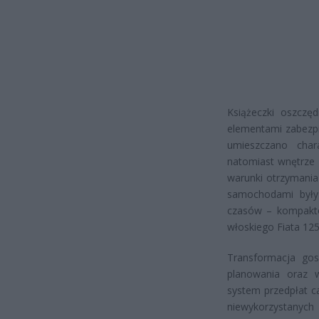
Książeczki oszczęd
elementami zabezpi
umieszczano char
natomiast wnętrze 
warunki otrzymania
samochodami były 
czasów – kompakto
włoskiego Fiata 125
Transformacja gos
planowania oraz 
system przedpłat ca
niewykorzystanyc