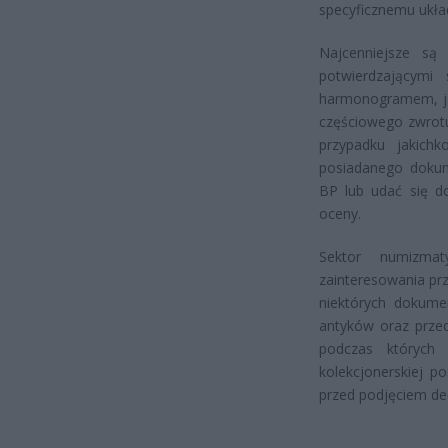
specyficznemu ukła
Najcenniejsze są
potwierdzającymi
harmonogramem, je
częściowego zwrot
przypadku jakichk
posiadanego dokum
BP lub udać się do
oceny.
Sektor numizmat
zainteresowania pr
niektórych dokume
antyków oraz przed
podczas których
kolekcjonerskiej p
przed podjęciem dec