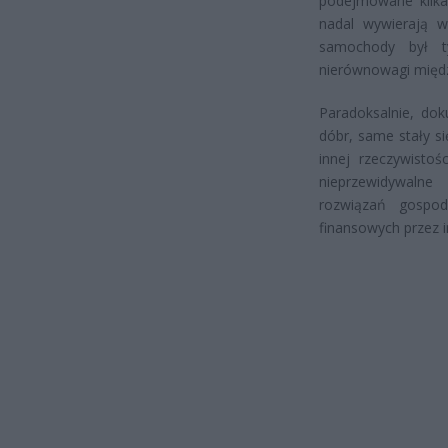
podejmowane kilka
nadal wywierają w
samochody był t
nierównowagi międ
Paradoksalnie, dok
dóbr, same stały s
innej rzeczywistoś
nieprzewidywaln
rozwiązań gospo
finansowych przez 