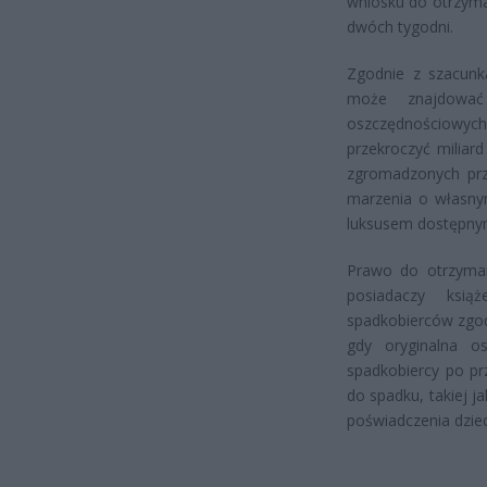
wniosku do otrzyma
dwóch tygodni.
Zgodnie z szacunk
może znajdować s
oszczędnościowyc
przekroczyć miliar
zgromadzonych prze
marzenia o własny
luksusem dostępnym 
Prawo do otrzyman
posiadaczy ksią
spadkobierców zgod
gdy oryginalna 
spadkobiercy po pr
do spadku, takiej 
poświadczenia dzied