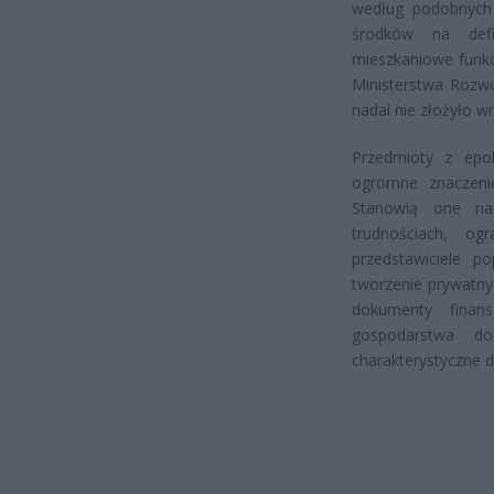
według podobnych
środków na defi
mieszkaniowe funkc
Ministerstwa Rozwo
nadal nie złożyło w
Przedmioty z epok
ogromne znaczenie
Stanowią one na
trudnościach, og
przedstawiciele p
tworzenie prywatny
dokumenty finan
gospodarstwa d
charakterystyczne d