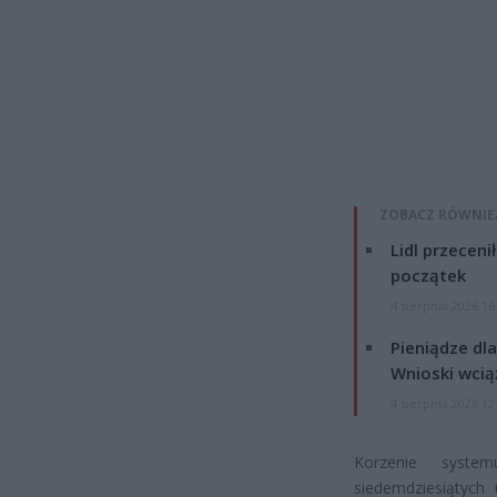
ZOBACZ RÓWNIE
Lidl przeceni
początek
4 sierpnia 2026 16
Pieniądze dla
Wnioski wcią
4 sierpnia 2026 12
Korzenie syste
siedemdziesiątych