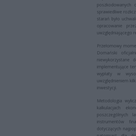
poszkodowanych or
sprawiedliwe rozli
starań było uchwal
opracowanie prze
uwzględniającego r
Przełomowy moment 
Domański oficjal
niewykorzystane 
implementujące ten
wypłaty w wysok
uwzględnieniem kilk
inwestycji.
Metodologia wylic
kalkulacjach eko
poszczególnych l
instrumentów fi
dotyczących najpop
natomiast dla 