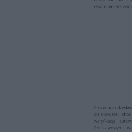
rekompensata wynos
Procedura odzyskiw
dla obywateli, cho
weryfikację aute
Podstawowym war