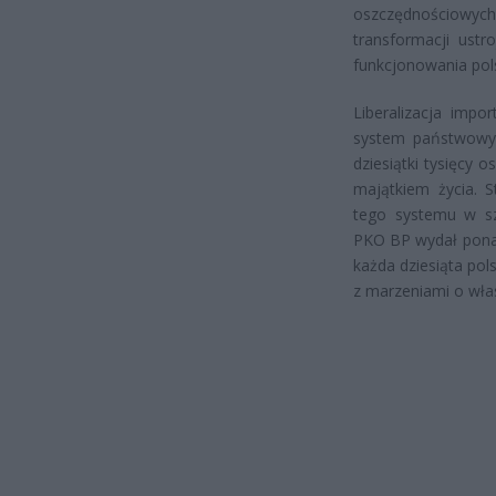
oszczędnościowych
transformacji ustr
funkcjonowania po
Liberalizacja impo
system państwowych
dziesiątki tysięcy
majątkiem życia. S
tego systemu w sz
PKO BP wydał ponad
każda dziesiąta po
z marzeniami o wła