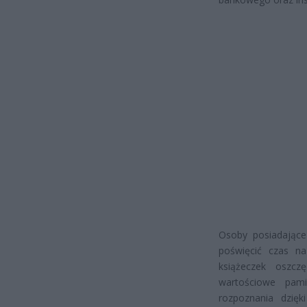
Osoby posiadając
poświęcić czas na
książeczek oszc
wartościowe pam
rozpoznania dzięk