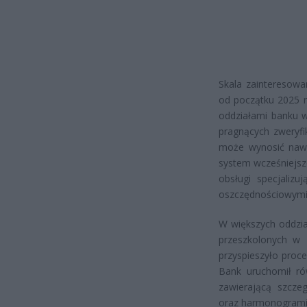
Skala zainteresow
od początku 2025 r
oddziałami banku w
pragnących zweryf
może wynosić nawe
system wcześniejsz
obsługi specjaliz
oszczędnościowymi
W większych oddzi
przeszkolonych w 
przyspieszyło proc
Bank uruchomił rów
zawierającą szcz
oraz harmonogrami