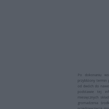
Po dokonaniu wst
przybliżony termin
od dwóch do nawet 
podstawie tej in
miesięcznych skła
gromadzenia środ
przedsięwzięcia mi