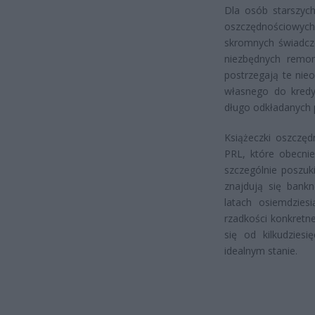
Dla osób starszych
oszczędnościowyc
skromnych świadcze
niezbędnych remon
postrzegają te ni
własnego do kredyt
długo odkładanych 
Książeczki oszczęd
PRL, które obecni
szczególnie poszuk
znajdują się bank
latach osiemdzies
rzadkości konkretn
się od kilkudzies
idealnym stanie.