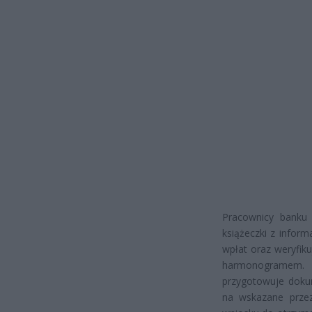
Pracownicy banku 
książeczki z infor
wpłat oraz weryfik
harmonogramem. P
przygotowuje doku
na wskazane prze