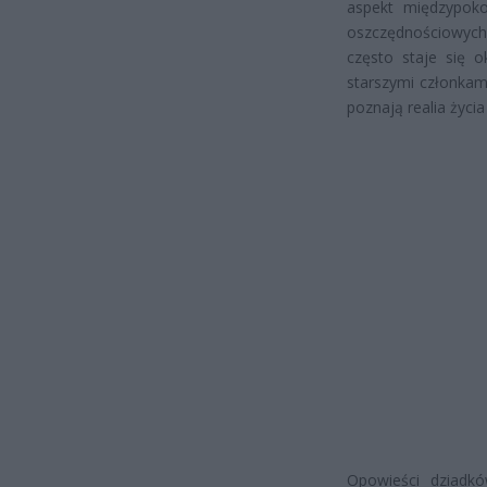
aspekt międzypoko
oszczędnościowych
często staje się o
starszymi członkami
poznają realia życi
Opowieści dziadkó