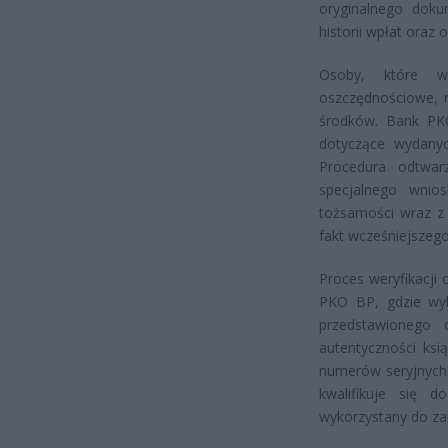
oryginalnego doku
historii wpłat oraz 
Osoby, które w 
oszczędnościowe, n
środków. Bank PK
dotyczące wydanyc
Procedura odtwar
specjalnego wnio
tożsamości wraz z
fakt wcześniejszego
Proces weryfikacji
PKO BP, gdzie wyk
przedstawionego 
autentyczności ksi
numerów seryjnych
kwalifikuje się 
wykorzystany do z