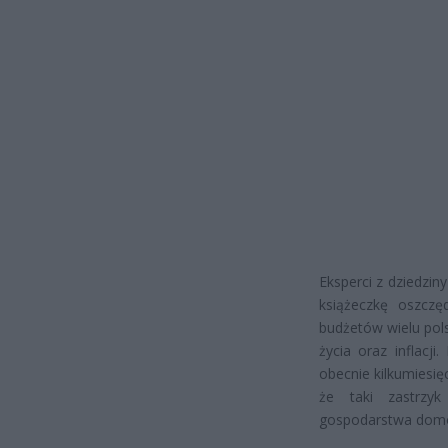
Eksperci z dziedzin
książeczkę oszcz
budżetów wielu pol
życia oraz inflacji
obecnie kilkumiesi
że taki zastrzyk
gospodarstwa dom