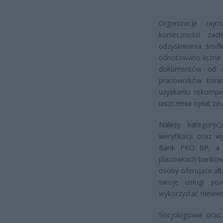
Organizacje zaj
konieczności zac
odzyskiwania środ
odnotowano liczne 
dokumentów od ic
pracowników bank
uzyskaniu rekompen
uiszczenia opłat za
Należy kategory
weryfikacji oraz 
Bank PKO BP, a c
placówkach bankowy
osoby oferujące al
swoje usługi pow
wykorzystać niewie
Socjologowie oraz