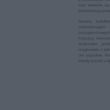
oraz stawienie si
dokumentacją potwi
Niestety, turbule
osiemdziesiątyc
oszczędnościowych n
Przyczyny niereal
strukturalne pro
rezygnowała z dal
cen pojazdów, któ
dekady wzrosły o ki