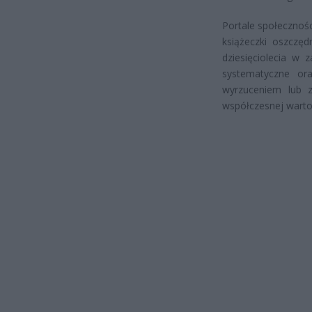
Portale społecznośc
książeczki oszczę
dziesięciolecia w 
systematyczne or
wyrzuceniem lub 
współczesnej wartośc