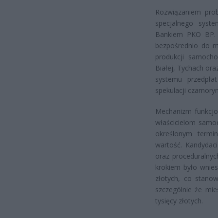
Rozwiązaniem prob
specjalnego sys
Bankiem PKO BP. M
bezpośrednio do ma
produkcji samocho
Białej, Tychach or
systemu przedpłat
spekulacji czarnor
Mechanizm funkcjo
właścicielom samo
określonym termi
wartość. Kandydac
oraz proceduralnyc
krokiem było wnies
złotych, co stanow
szczególnie że mie
tysięcy złotych.