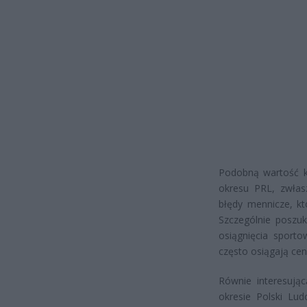
Podobną wartość k
okresu PRL, zwłas
błędy mennicze, k
Szczególnie poszu
osiągnięcia sporto
często osiągają cen
Równie interesują
okresie Polski Lu