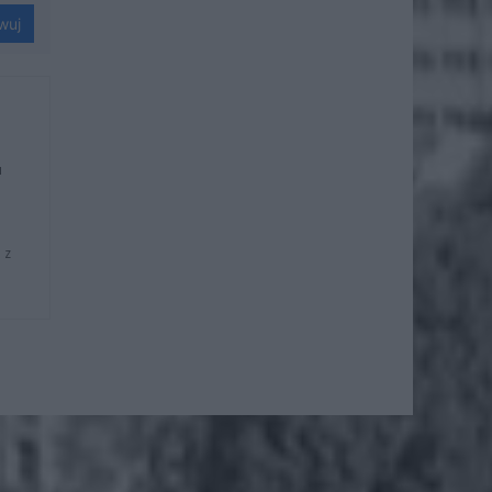
wuj
u
 z