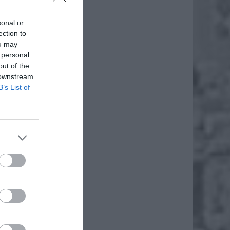
sonal or
ection to
ou may
 personal
out of the
 downstream
B’s List of
iero