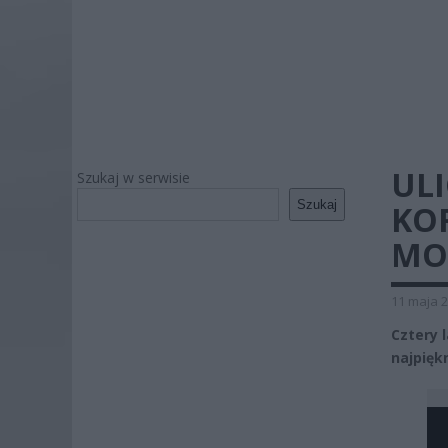
ULI
Szukaj w serwisie
Szukaj
KO
MO
11 maja 2
Cztery 
najpięk