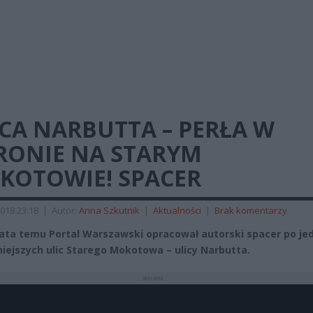
CA NARBUTTA – PERŁA W
RONIE NA STARYM
KOTOWIE! SPACER
018 23:18
|
Autor:
Anna Szkutnik
|
Aktualności
|
Brak komentarzy
lata temu Portal Warszawski opracował autorski spacer po jed
niejszych ulic Starego Mokotowa – ulicy Narbutta.
REKLAMA