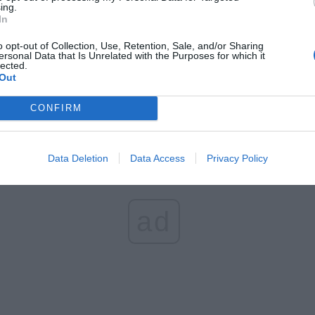
czątek
ing.
In
erpnia 2026 16:06
o opt-out of Collection, Use, Retention, Sale, and/or Sharing
niądze dla milionów polskich rodzin. ZUS wypłacił już 173 mln z
ersonal Data that Is Unrelated with the Purposes for which it
lected.
oski wciąż można składać
Out
erpnia 2026 12:56
CONFIRM
Data Deletion
Data Access
Privacy Policy
ad