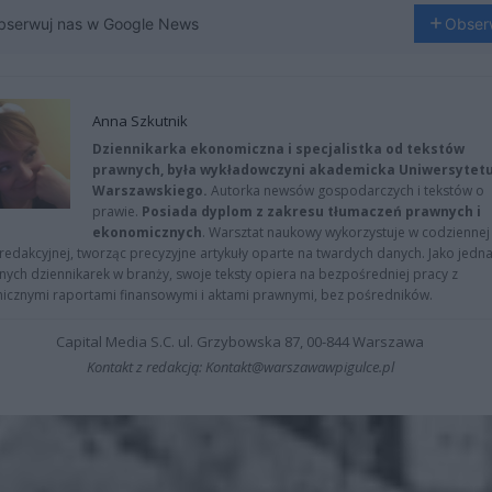
bserwuj nas w Google News
Obser
Anna Szkutnik
Dziennikarka ekonomiczna i specjalistka od tekstów
prawnych, była wykładowczyni akademicka Uniwersytet
Warszawskiego.
Autorka newsów gospodarczych i tekstów o
prawie.
Posiada dyplom z zakresu tłumaczeń prawnych i
ekonomicznych
. Warsztat naukowy wykorzystuje w codziennej
redakcyjnej, tworząc precyzyjne artykuły oparte na twardych danych. Jako jedna
znych dziennikarek w branży, swoje teksty opiera na bezpośredniej pracy z
nicznymi raportami finansowymi i aktami prawnymi, bez pośredników.
Capital Media S.C. ul. Grzybowska 87, 00-844 Warszawa
Kontakt z redakcją: Kontakt@warszawawpigulce.pl