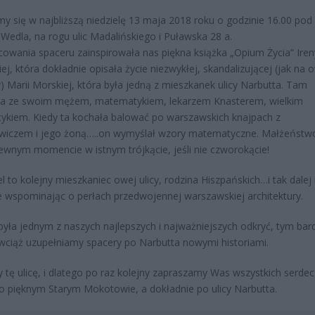
y się w najbliższą niedzielę 13 maja 2018 roku o godzinie 16.00 pod
dla, na rogu ulic Madalińskiego i Puławska 28 a.
owania spaceru zainspirowała nas piękna książka „Opium Życia” Iren
ej, która dokładnie opisała życie niezwykłej, skandalizującej (jak na o
) Marii Morskiej, która była jedną z mieszkanek ulicy Narbutta. Tam
ła ze swoim mężem, matematykiem, lekarzem Knasterem, wielkim
tykiem. Kiedy ta kochała balować po warszawskich knajpach z
ewiczem i jego żoną…..on wymyślał wzory matematyczne. Małżeństw
ewnym momencie w istnym trójkącie, jeśli nie czworokącie!
l to kolejny mieszkaniec owej ulicy, rodzina Hiszpańskich…i tak dalej 
ie wspominając o perłach przedwojennej warszawskiej architektury.
 była jednym z naszych najlepszych i najważniejszych odkryć, tym bard
wciąż uzupełniamy spacery po Narbutta nowymi historiami.
tę ulicę, i dlatego po raz kolejny zapraszamy Was wszystkich serdec
o pięknym Starym Mokotowie, a dokładnie po ulicy Narbutta.