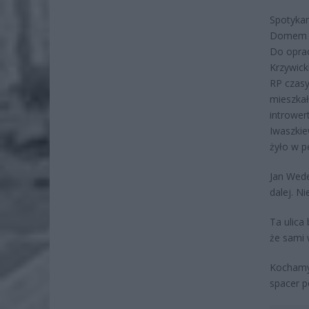
Spotykam
Domem We
Do oprac
Krzywicki
RP czasy
mieszka
intrower
Iwaszki
żyło w p
Jan Wede
dalej. N
Ta ulica
że sami 
Kochamy 
spacer p