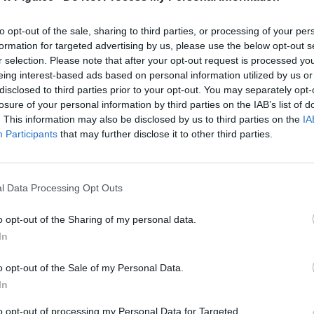
to opt-out of the sale, sharing to third parties, or processing of your per
formation for targeted advertising by us, please use the below opt-out s
r selection. Please note that after your opt-out request is processed y
eing interest-based ads based on personal information utilized by us or
disclosed to third parties prior to your opt-out. You may separately opt-
losure of your personal information by third parties on the IAB’s list of
. This information may also be disclosed by us to third parties on the
IA
Participants
that may further disclose it to other third parties.
l Data Processing Opt Outs
Fot. W Kurpias
o opt-out of the Sharing of my personal data.
In
o opt-out of the Sale of my Personal Data.
CZ RÓWNIEŻ:
In
l przecenił hit do kuchni. Air fryer tańszy aż o 150 zł, a to dop
to opt-out of processing my Personal Data for Targeted