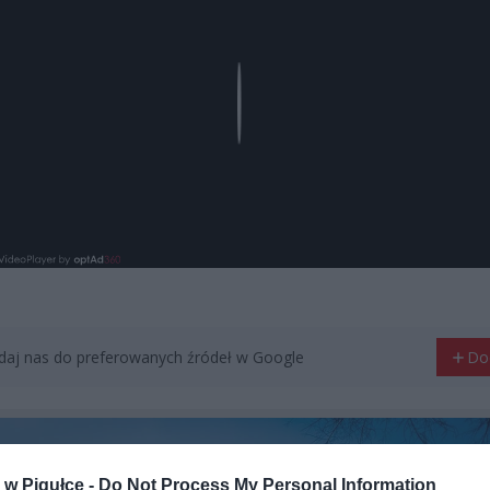
Play
aj nas do preferowanych źródeł w Google
Do
w Pigułce -
Do Not Process My Personal Information