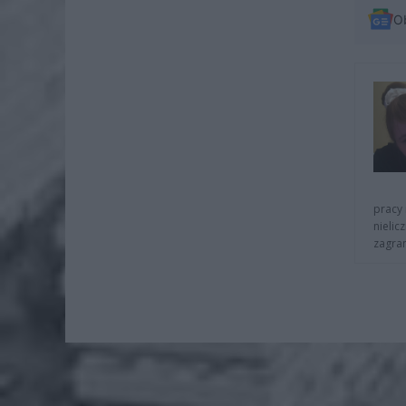
O
pracy 
nielic
zagra