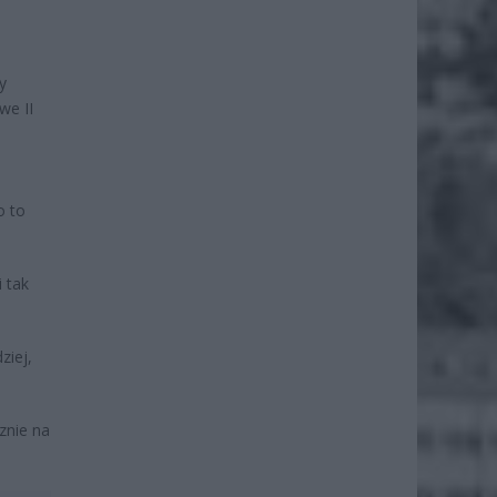
y
we II
o to
i tak
ziej,
znie na