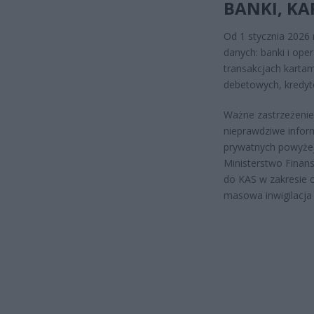
BANKI, KA
Od 1 stycznia 2026
danych: banki i ope
transakcjach karta
debetowych, kredyto
Ważne zastrzeżenie:
nieprawdziwe infor
prywatnych powyżej
Ministerstwo Finans
do KAS w zakresie o
masowa inwigilacja 