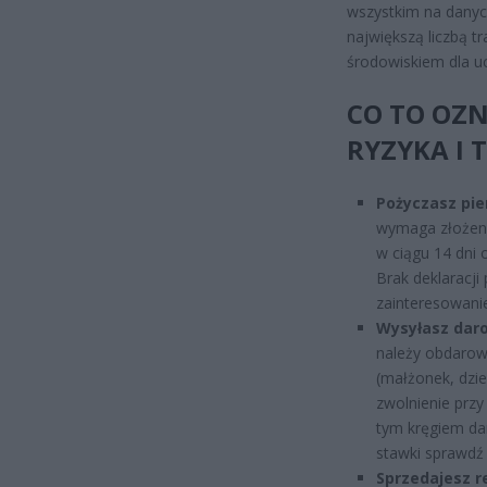
wszystkim na danyc
największą liczbą 
środowiskiem dla 
CO TO OZN
RYZYKA I 
Pożyczasz pie
wymaga złożeni
w ciągu 14 dni 
Brak deklaracji
zainteresowanie
Wysyłasz dar
należy obdarowa
(małżonek, dzi
zwolnienie prz
tym kręgiem da
stawki sprawdź 
Sprzedajesz re