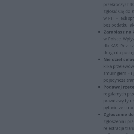
przekroczysz 30
zgłosić Cię do 
w PIT – jeśli s
bez podatku, al
Zarabiasz na 
w Polsce. Wpły
dla KAS. Rozlic
droga do post
Nie dziel cel
kilka przelewó
smuringiem – i
pojedyncza tran
Podawaj rzete
regularnych pr
prawdziwy tytuł
pytaniu ze stron
Zgłoszenie do
zgłoszenia i pr
rejestracja tra