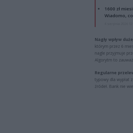
1600 zł mies
Wiadomo, co
4 sierpnia 2026 12
Nagły wpływ dużej
którym przez 6 mies
nagle przyjmuje prz
Algorytm to zauważ
Regularne przele
typowy dla wypłat z
źródeł. Bank nie wie