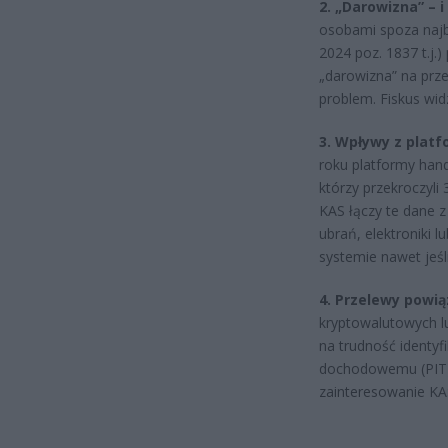
2. „Darowizna” – 
osobami spoza najb
2024 poz. 1837 t.j.
„darowizna” na prze
problem. Fiskus wid
3. Wpływy z platf
roku platformy han
którzy przekroczyli
KAS łączy te dane 
ubrań, elektroniki 
systemie nawet jeśl
4. Przelewy powi
kryptowalutowych lu
na trudność identyf
dochodowemu (PIT) 
zainteresowanie KA