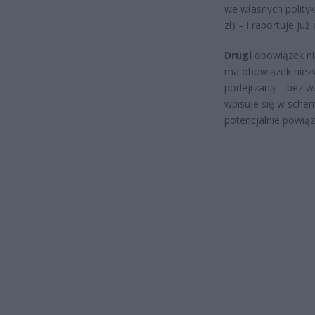
we własnych polityk
zł) – i raportuje już
Drugi
obowiązek ni
ma obowiązek niezwł
podejrzaną – bez wzg
wpisuje się w schem
potencjalnie powią