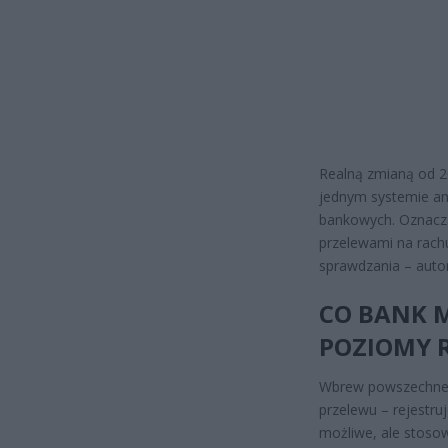
Realną zmianą od 20
jednym systemie ana
bankowych. Oznacza
przelewami na rach
sprawdzania – auto
CO BANK M
POZIOMY R
Wbrew powszechnemu
przelewu – rejestru
możliwe, ale stoso