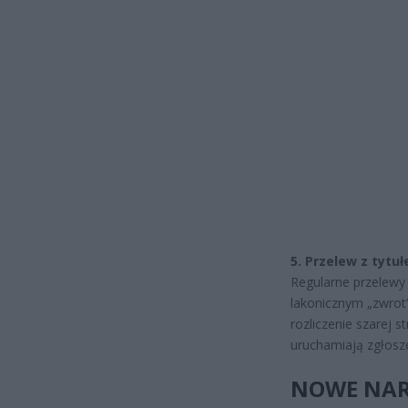
5. Przelew z tytu
Regularne przelewy
lakonicznym „zwrot
rozliczenie szarej s
uruchamiają zgłosze
NOWE NARZ