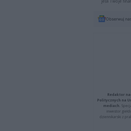
jeśli Twoje fin
Obserwuj na
Redaktor na
Politycznych na 
mediach.
Specja
inwestor giełd
dziennikarski z pr