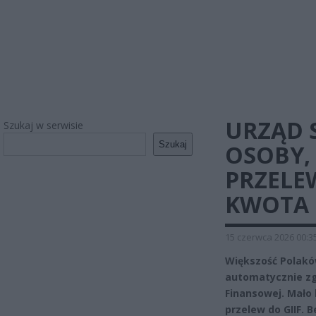
URZĄD 
Szukaj w serwisie
Szukaj
OSOBY,
PRZELE
KWOTA
15 czerwca 2026 00:3
Większość Polaków
automatycznie zg
Finansowej. Mało 
przelew do GIIF. 