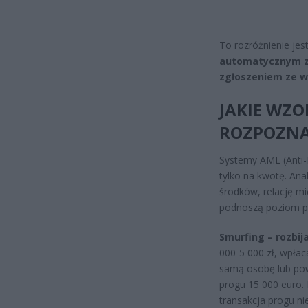
To rozróżnienie jes
automatycznym zg
zgłoszeniem ze wz
JAKIE WZO
ROZPOZNA
Systemy AML (Anti-
tylko na kwotę. Anal
środków, relację mi
podnoszą poziom po
Smurfing – rozbij
000-5 000 zł, wpłac
samą osobę lub pow
progu 15 000 euro. 
transakcja progu ni