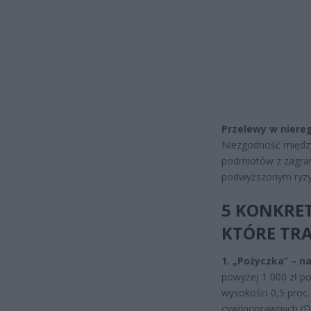
Przelewy w niere
Niezgodność międz
podmiotów z zagran
podwyższonym ryzyk
5 KONKRE
KTÓRE TRA
1. „Pożyczka” – n
powyżej 1 000 zł p
wysokości 0,5 proc
cywilnoprawnych (Dz