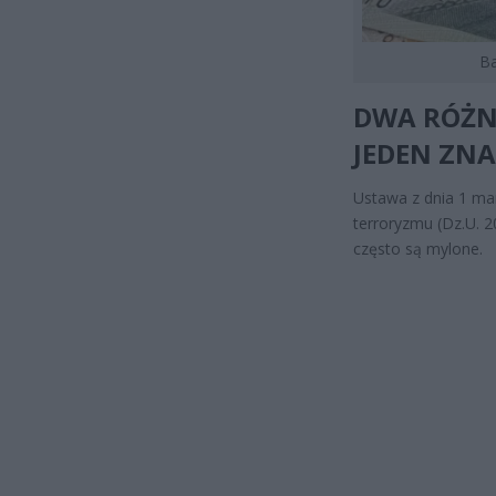
Ba
DWA RÓŻNE
JEDEN ZN
Ustawa z dnia 1 mar
terroryzmu (Dz.U. 2
często są mylone.