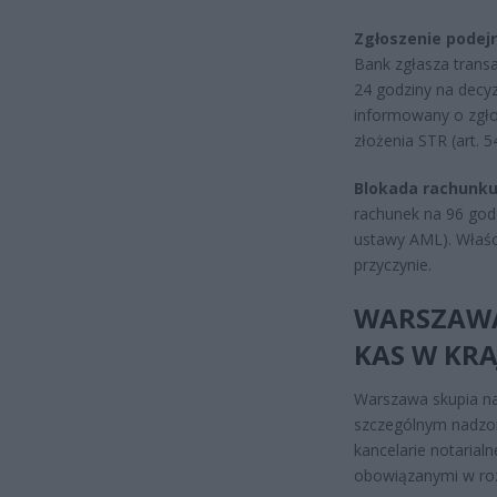
Zgłoszenie podejr
Bank zgłasza transa
24 godziny na decyz
informowany o zgło
złożenia STR (art. 5
Blokada rachunku
rachunek na 96 godz
ustawy AML). Właści
przyczynie.
WARSZAWA
KAS W KRA
Warszawa skupia na
szczególnym nadzor
kancelarie notarial
obowiązanymi w roz