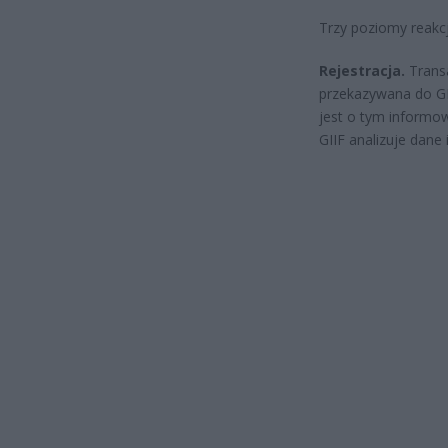
Trzy poziomy reakcj
Rejestracja.
Transa
przekazywana do GI
jest o tym informow
GIIF analizuje dane