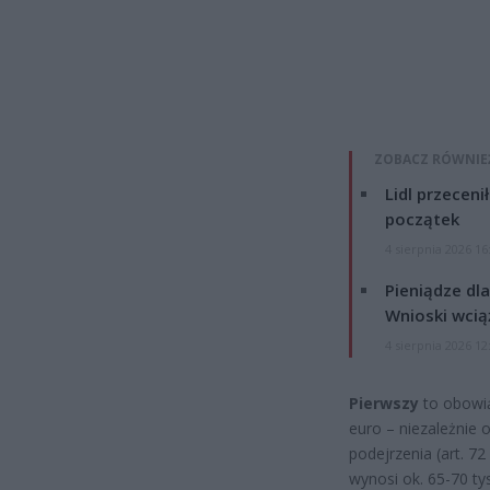
ZOBACZ RÓWNIE
Lidl przeceni
początek
4 sierpnia 2026 16
Pieniądze dla
Wnioski wcią
4 sierpnia 2026 12
Pierwszy
to obowią
euro – niezależnie o
podejrzenia (art. 72
wynosi ok. 65-70 ty