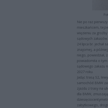
Fo
Nie po raz pierwszy
mieszkańcem, tejże 
więzieniu za groźby
sądowych zakazów. 
24 lipca br. jechał
znajomej, a później 
niego, powiedział, ż
powiadomiła o tym
sądowego zakazu n
2027 roku.
Jadąc trasą S2, lew
samochód BMW za pó
zjazdu z trasy na u
dla BMW, zmuszając
dziesięciocentymet
zabytkowego, drogi