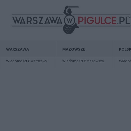
WARSZAWA
MAZOWSZE
POLSK
Wiadomości z Warszawy
Wiadomości z Mazowsza
Wiadomo