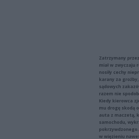
Zatrzymany przez
miał w zwyczaju 
nosiły cechy niep
karany za groźby,
sądowych zakazów
razem nie spodob
Kiedy kierowca zj
mu drogę skodą o
auta z maczetą, k
samochodu, wykrz
pokrzywdzonego. 
w więzieniu nawet