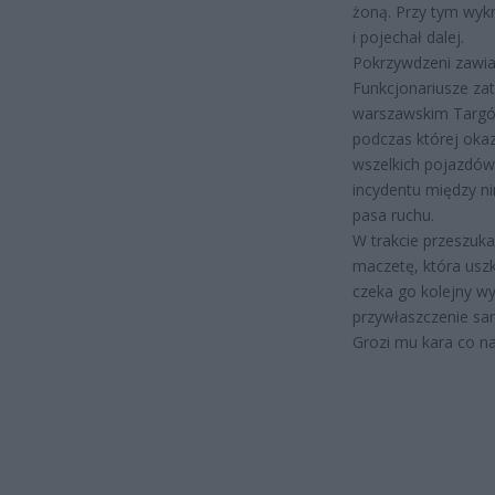
żoną. Przy tym wykr
i pojechał dalej.
Pokrzywdzeni zawiad
Funkcjonariusze zat
warszawskim Targów
podczas której oka
wszelkich pojazdów
incydentu między n
pasa ruchu.
W trakcie przeszukan
maczetę, która uszk
czeka go kolejny wy
przywłaszczenie sa
Grozi mu kara co naj