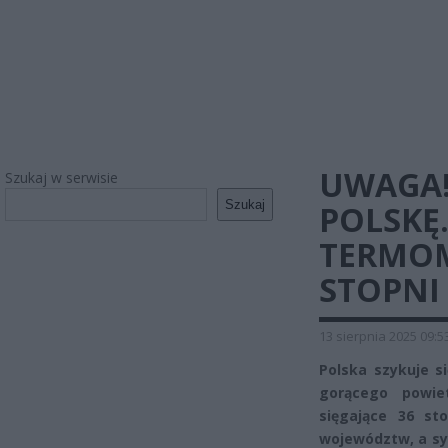
UWAGA!
Szukaj w serwisie
Szukaj
POLSKĘ
TERMOM
STOPNI
13 sierpnia 2025 09:5
Polska szykuje s
gorącego powie
sięgające 36 st
województw, a sy