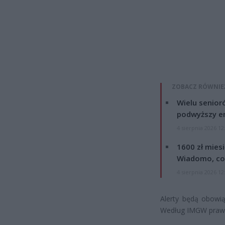
ZOBACZ RÓWNIE
Wielu senior
podwyższy e
4 sierpnia 2026 12
1600 zł mies
Wiadomo, co
4 sierpnia 2026 12
Alerty będą obowią
Według IMGW prawdo