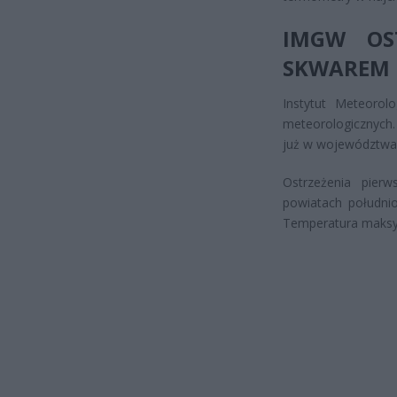
IMGW OS
SKWAREM
Instytut Meteorol
meteorologicznych. 
już w województwach
Ostrzeżenia pier
powiatach południo
Temperatura maksym