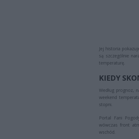
Jej historia pokaz
są szczególnie nar
temperaturę.
KIEDY SKO
Według prognoz, na
weekend temperatu
stopni.
Portal Fani Pogody
wówczas front atm
wschód.