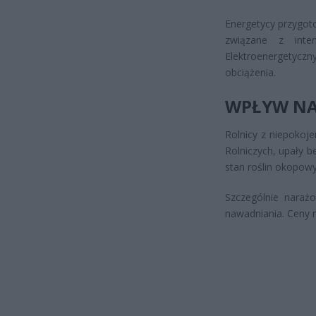
Energetycy przygot
związane z inten
Elektroenergetycz
obciążenia.
WPŁYW NA
Rolnicy z niepokoj
Rolniczych, upały 
stan roślin okopowy
Szczególnie naraż
nawadniania. Ceny n