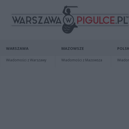
WARSZAWA
MAZOWSZE
POLSK
Wiadomości z Warszawy
Wiadomości z Mazowsza
Wiadomo