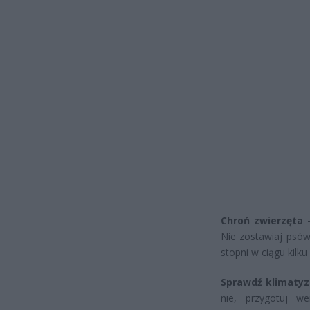
Chroń zwierzęta
–
Nie zostawiaj psó
stopni w ciągu kilku
Sprawdź klimatyz
nie, przygotuj w