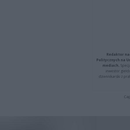
Redaktor na
Politycznych na 
mediach.
Specja
inwestor giełd
dziennikarski z pr
Cap