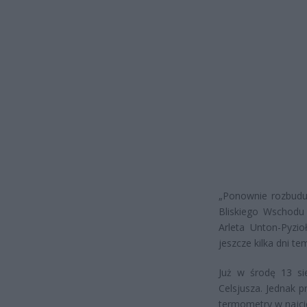
„Ponownie rozbuduj
Bliskiego Wschodu
Arleta Unton-Pyzio
jeszcze kilka dni t
Już w środę 13 si
Celsjusza. Jednak p
termometry w najci