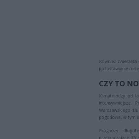
Również zwierzęta 
pozostawianie misek
CZY TO N
Klimatolodzy od la
intensywniejsze. 
Warszawskiego tłu
pogodowe, w tym up
Prognozy długo
przekraczające 35