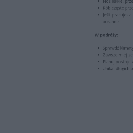
Noś lekkie, prz
Rób częste prze
Jeśli pracujes
poranne
W podróży:
Sprawdź klimat
Zawsze miej ze
Planuj postoje 
Unikaj długich 