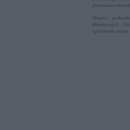
planowaniu urbanisty
Eksperci podkreś
klimatycznych. Ch
systemowe zmiany w