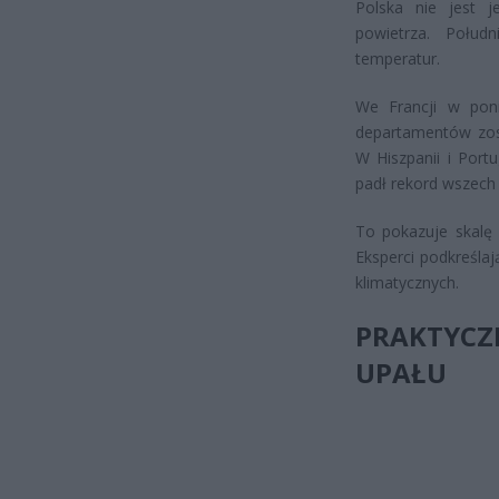
Polska nie jest 
powietrza. Połud
temperatur.
We Francji w poni
departamentów zos
W Hiszpanii i Portu
padł rekord wszech
To pokazuje skalę 
Eksperci podkreślaj
klimatycznych.
PRAKTYC
UPAŁU