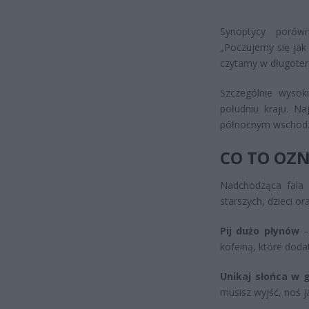
Synoptycy porów
„Poczujemy się jak 
czytamy w długote
Szczególnie wysok
południu kraju. N
północnym wschodzie
CO TO OZN
Nadchodząca fala 
starszych, dzieci o
Pij dużo płynów
– 
kofeiną, które dod
Unikaj słońca w 
musisz wyjść, noś ja