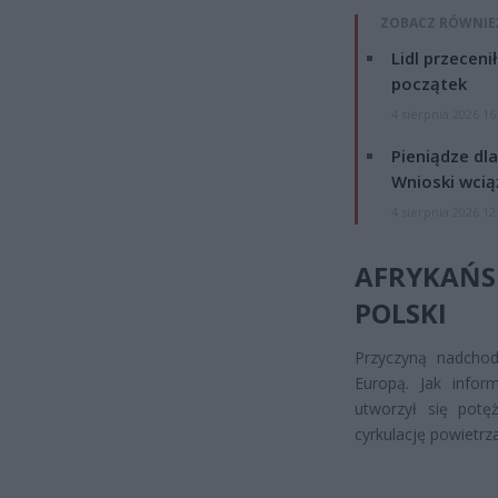
ZOBACZ RÓWNIE
Lidl przeceni
początek
4 sierpnia 2026 16
Pieniądze dla
Wnioski wcią
4 sierpnia 2026 12
AFRYKAŃS
POLSKI
Przyczyną nadchod
Europą. Jak infor
utworzył się potę
cyrkulację powietrz