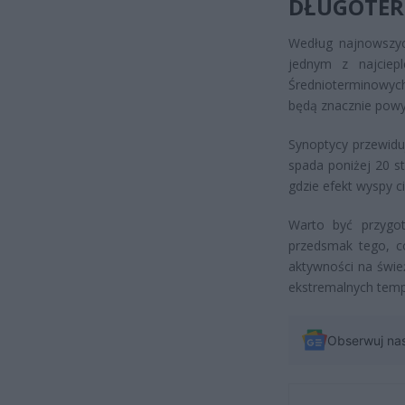
DŁUGOTER
Według najnowszyc
jednym z najciepl
Średnioterminowyc
będą znacznie powyż
Synoptycy przewidu
spada poniżej 20 s
gdzie efekt wyspy 
Warto być przygo
przedsmak tego, co
aktywności na świe
ekstremalnych temp
Obserwuj na