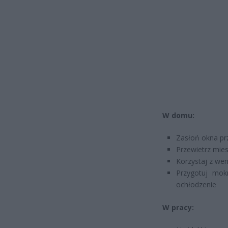
W domu:
Zasłoń okna pr
Przewietrz mie
Korzystaj z wen
Przygotuj mok
ochłodzenie
W pracy: