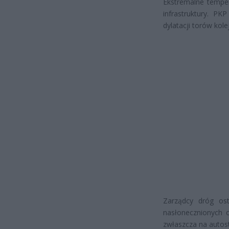
Ekstremalne temper
infrastruktury. P
dylatacji torów kol
Zarządcy dróg ost
nasłonecznionych 
zwłaszcza na autos