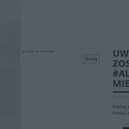
UWA
Szukaj w serwisie
Szukaj
ZO
#A
MI
25 marca 
Dzisiaj
Polski, 