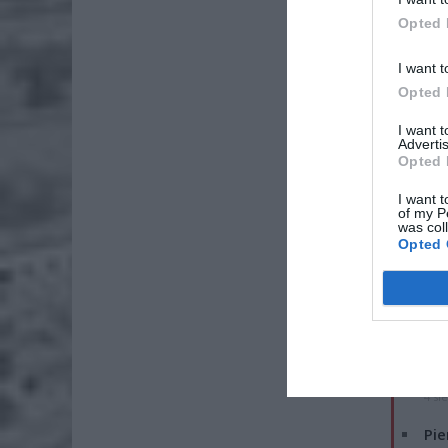
Opted 
I want t
Opted 
I want 
Advertis
Opted 
I want t
of my P
was col
Opted 
ZOBA
Lid
po
4 si
Pie