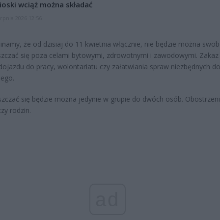
oski wciąż można składać
erpnia 2026 12:56
namy, że od dzisiaj do 11 kwietnia włącznie, nie będzie można swo
zczać się poza celami bytowymi, zdrowotnymi i zawodowymi. Zakaz 
dojazdu do pracy, wolontariatu czy załatwiania spraw niezbędnych do
nego.
zczać się będzie można jedynie w grupie do dwóch osób. Obostrzeni
zy rodzin.
ad