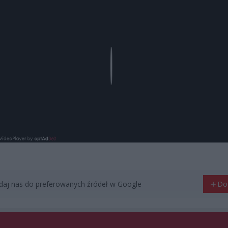
Play
aj nas do preferowanych źródeł w Google
Do