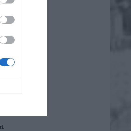
iero
ł.