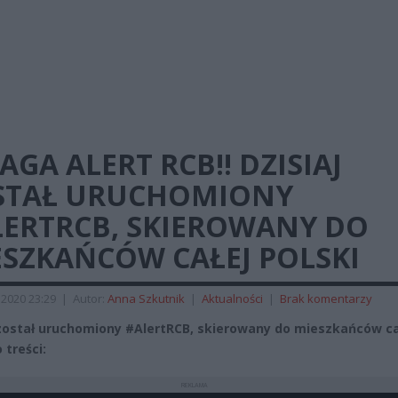
GA ALERT RCB‼️ DZISIAJ
STAŁ URUCHOMIONY
LERTRCB, SKIEROWANY DO
ESZKAŃCÓW CAŁEJ POLSKI
2020 23:29
|
Autor:
Anna Szkutnik
|
Aktualności
|
Brak komentarzy
 został uruchomiony #AlertRCB, skierowany do mieszkańców ca
o treści:
REKLAMA