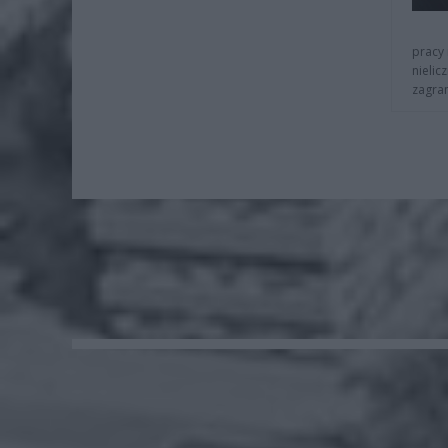
pracy 
nielic
zagra