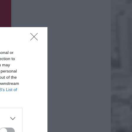
sonal or
ection to
ou may
 personal
out of the
 downstream
B’s List of
zenstwa