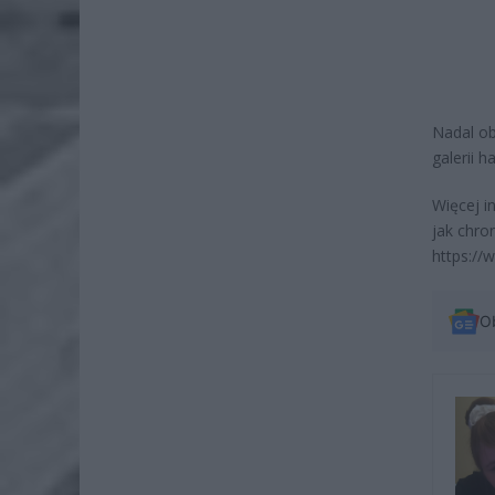
Nadal ob
galerii 
Więcej i
jak chro
https://
O