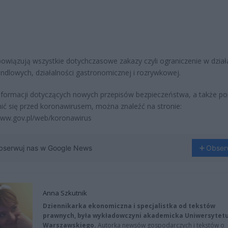
owiązują wszystkie dotychczasowe zakazy czyli ograniczenie w dział
handlowych, działalności gastronomicznej i rozrywkowej.
nformacji dotyczących nowych przepisów bezpieczeństwa, a także po
nić się przed koronawirusem, można znaleźć na stronie:
www.gov.pl/web/koronawirus
bserwuj nas w Google News
Obser
Anna Szkutnik
Dziennikarka ekonomiczna i specjalistka od tekstów
prawnych, była wykładowczyni akademicka Uniwersytet
Warszawskiego.
Autorka newsów gospodarczych i tekstów o