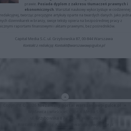
prawie.
Posiada dyplom z zakresu tłumaczeń prawnych i
ekonomicznych
. Warsztat naukowy wykorzystuje w codziennej
redakcyjnej, tworząc precyzyjne artykuły oparte na twardych danych. Jako jedna
znych dziennikarek w branży, swoje teksty opiera na bezpośredniej pracy z
nicznymi raportami finansowymi i aktami prawnymi, bez pośredników.
Capital Media S.C. ul. Grzybowska 87, 00-844 Warszawa
Kontakt z redakcją: Kontakt@warszawawpigulce.pl
Copyright © 2026
Niezależny portal warszawawpigulce.pl
∗
Wydawca i właściciel: Capital Media S.C.
ul. Grzybowska 87, 00-844 Warszawa
Kontakt z redakcją:
Kontakt@warszawawpigulce.pl