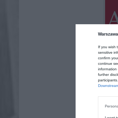
Warszawa 
If you wish 
sensitive in
confirm you
continue se
information 
further disc
participants
Downstream 
Od 25.03
koronawi
#Zosta
Persona
I want t