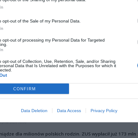
In
o opt-out of the Sale of my Personal Data.
In
ad
to opt-out of processing my Personal Data for Targeted
ing.
In
o opt-out of Collection, Use, Retention, Sale, and/or Sharing
ersonal Data that Is Unrelated with the Purposes for which it
lected.
Out
CONFIRM
CZ RÓWNIEŻ:
l przecenił hit do kuchni. Air fryer tańszy aż o 150 zł, a to dop
Data Deletion
Data Access
Privacy Policy
czątek
erpnia 2026 16:06
niądze dla milionów polskich rodzin. ZUS wypłacił już 173 mln z