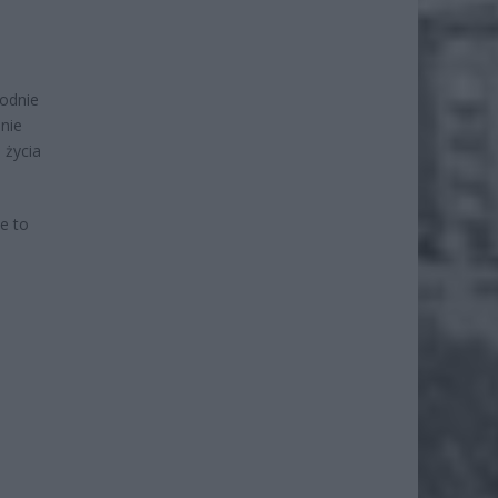
bodnie
nie
 życia
e to