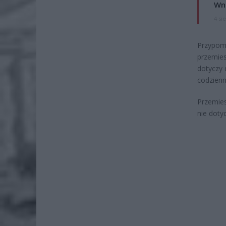
Wni
4 si
Przypomi
przemies
dotyczy 
codzien
Przemies
nie dotyc