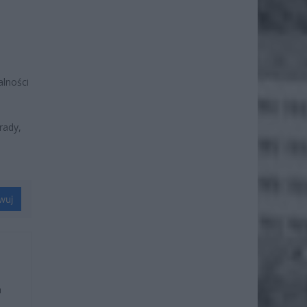
alności
rady,
wuj
u