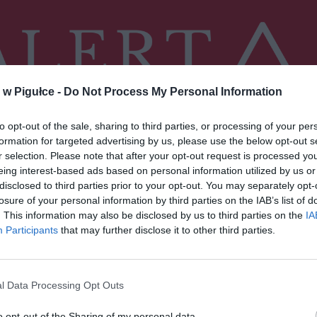
w Pigułce -
Do Not Process My Personal Information
to opt-out of the sale, sharing to third parties, or processing of your per
formation for targeted advertising by us, please use the below opt-out s
r selection. Please note that after your opt-out request is processed y
eing interest-based ads based on personal information utilized by us or
disclosed to third parties prior to your opt-out. You may separately opt-
losure of your personal information by third parties on the IAB’s list of
Fot. Rządowe Centrum Bezpieczeństwa
. This information may also be disclosed by us to third parties on the
IA
Participants
that may further disclose it to other third parties.
 rząd wprowadził nowe zasady bezpieczeństwa w związku z
rusem. Więcej informacji https://gov.pl/koronawirus/ZasadyBezpiec
nWDomu
l Data Processing Opt Outs
o opt-out of the Sharing of my personal data.