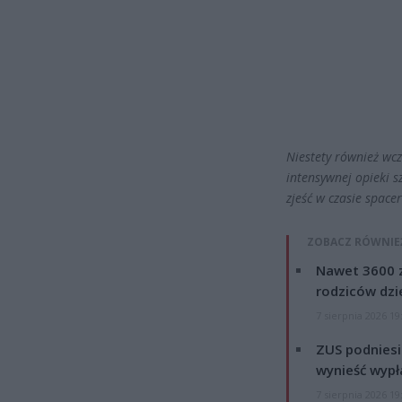
Niestety również wcz
intensywnej opieki s
zjeść w czasie space
ZOBACZ RÓWNIE
Nawet 3600 z
rodziców dzie
7 sierpnia 2026 19
ZUS podniesie
wynieść wypł
7 sierpnia 2026 19