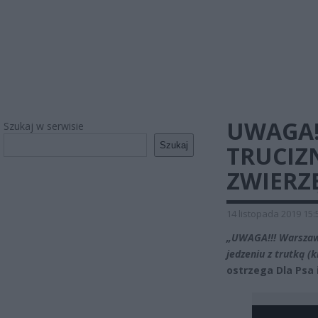
UWAGA!
Szukaj w serwisie
Szukaj
TRUCIZN
ZWIERZ
14 listopada 2019 15:
„UWAGA!!! Warszawa
jedzeniu z trutką (
ostrzega
Dla Psa