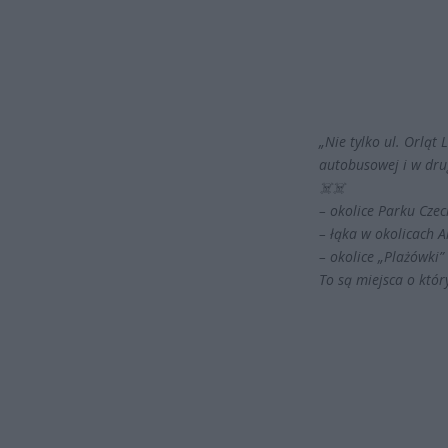
„Nie tylko ul. Orląt
autobusowej i w drug
☠️
☠️
– okolice Parku Cze
– łąka w okolicach A
– okolice „Plażówki”
To są miejsca o któ