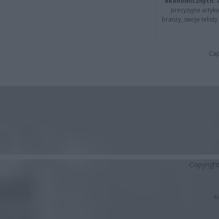
ekonomicznych
.
precyzyjne artyku
branży, swoje tekst
Cap
Copyrigh
K