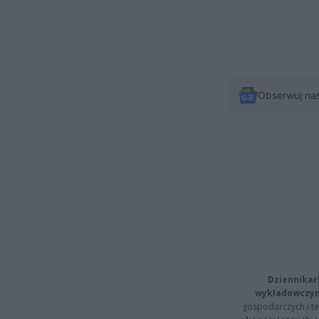
Obserwuj na
Dziennikar
wykładowczyn
gospodarczych i t