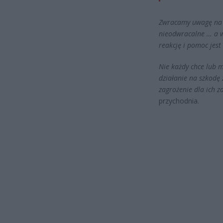
Zwracamy uwagę na p
nieodwracalne … a w
reakcję i pomoc jes
Nie każdy chce lub 
działanie na szkodę 
zagrożenie dla ich z
przychodnia.