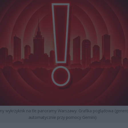
ny wykrzyknik na tle panoramy Warszawy. Grafika poglądowa (gene
automatycznie przy pomocy Gemini)