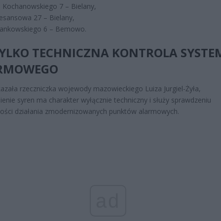
na Kochanowskiego 7 – Bielany,
nesansowa 27 – Bielany,
zwankowskiego 6 – Bemowo.
TYLKO TECHNICZNA KONTROLA SYSTE
RMOWEGO
kazała rzeczniczka wojewody mazowieckiego Luiza Jurgiel-Żyła,
enie syren ma charakter wyłącznie techniczny i służy sprawdzeniu
ości działania zmodernizowanych punktów alarmowych.
ad