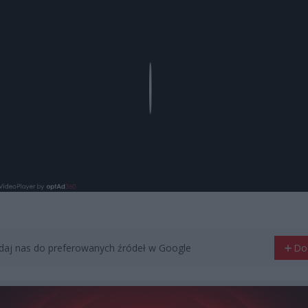
Play
aj nas do preferowanych źródeł w Google
Do