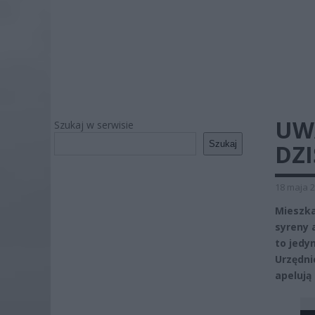
UW
Szukaj w serwisie
Szukaj
DZI
18 maja 2
Mieszka
syreny 
to jedy
Urzędni
apelują