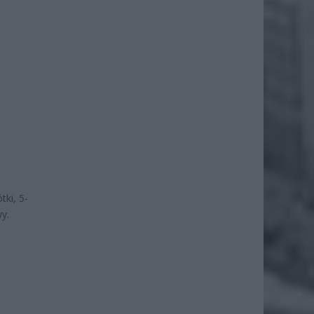
ki, 5-
y.