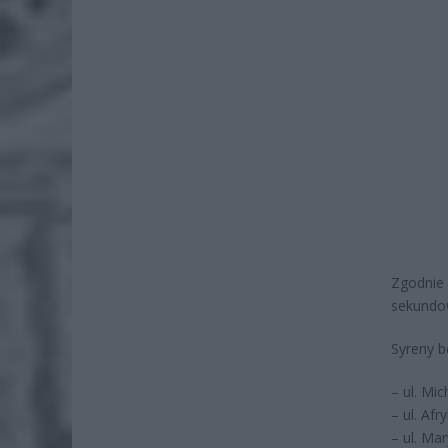
Zgodnie 
sekundow
Syreny b
– ul. Mi
– ul. Af
– ul. Ma