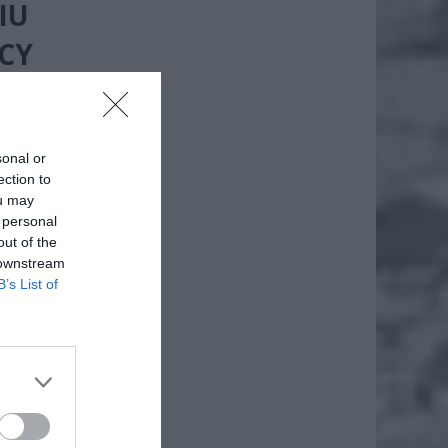
IU
CY
sonal or
ection to
ou may
 personal
out of the
 downstream
B’s List of