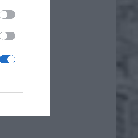
nie
ją, że
iero
ł.
U