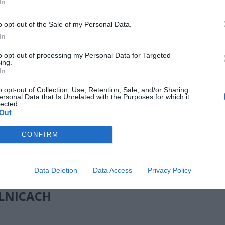
In
. Mazowiecki Urząd Wojewódzki poinformował, że będzie to wyłącz
ny test zmodernizowanych punktów alarmowych. Urzędnicy podkreśla
o opt-out of the Sale of my Personal Data.
owodów do niepokoju i sygnały nie są związane z żadnym realnym
In
niem.
to opt-out of processing my Personal Data for Targeted
ing.
CZ RÓWNIEŻ:
In
l przecenił hit do kuchni. Air fryer tańszy aż o 150 zł, a to dop
o opt-out of Collection, Use, Retention, Sale, and/or Sharing
czątek
ersonal Data that Is Unrelated with the Purposes for which it
lected.
erpnia 2026 16:06
Out
niądze dla milionów polskich rodzin. ZUS wypłacił już 173 mln z
CONFIRM
oski wciąż można składać
erpnia 2026 12:56
Data Deletion
Data Access
Privacy Policy
ENY ZOSTANĄ URUCHOMIONE W PIĘCI
ELNICACH