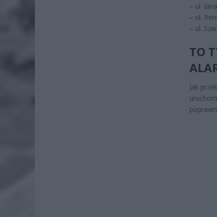
– ul. Ja
– ul. Re
– ul. S
TO 
ALA
Jak prze
uruchomi
poprawn