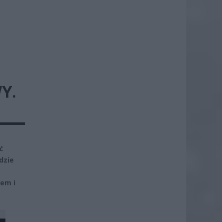
Y.
ć
dzie
iem i