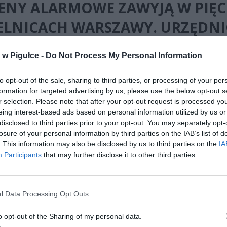
ENY ALARMOWE ZAWYJĄ W PIĘC
ELNICACH WARSZAWY. URZĘDNI
LUJĄ O SPOKÓJ
w Pigułce -
Do Not Process My Personal Information
to opt-out of the sale, sharing to third parties, or processing of your per
formation for targeted advertising by us, please use the below opt-out s
r selection. Please note that after your opt-out request is processed y
eing interest-based ads based on personal information utilized by us or
disclosed to third parties prior to your opt-out. You may separately opt-
ad
losure of your personal information by third parties on the IAB’s list of
. This information may also be disclosed by us to third parties on the
IA
Participants
that may further disclose it to other third parties.
l Data Processing Opt Outs
o opt-out of the Sharing of my personal data.
cy kilku warszawskich dzielnic mogą w poniedziałek usłyszeć syreny