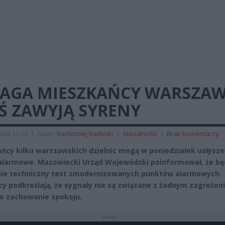
AGA MIESZKAŃCY WARSZAW
Ś ZAWYJĄ SYRENY
026 11:30
|
Autor:
Bartłomiej Radecki
|
Aktualności
|
Brak komentarzy
ńcy kilku warszawskich dzielnic mogą w poniedziałek usłysze
alarmowe. Mazowiecki Urząd Wojewódzki poinformował, że bę
nie techniczny test zmodernizowanych punktów alarmowych.
cy podkreślają, że sygnały nie są związane z żadnym zagrożen
 o zachowanie spokoju.
REKLAMA