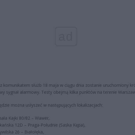
ad
z komunikatem służb 18 maja w ciągu dnia zostanie uruchomiony krót
y sygnał alarmowy. Testy obejmą kilka punktów na terenie Warszaw
ędzie można usłyszeć w następujących lokalizacjach:
chała Kajki 80/82 – Wawer,
rykańska 12D – Praga-Południe (Saska Kępa),
rywilska 26 – Białołęka,