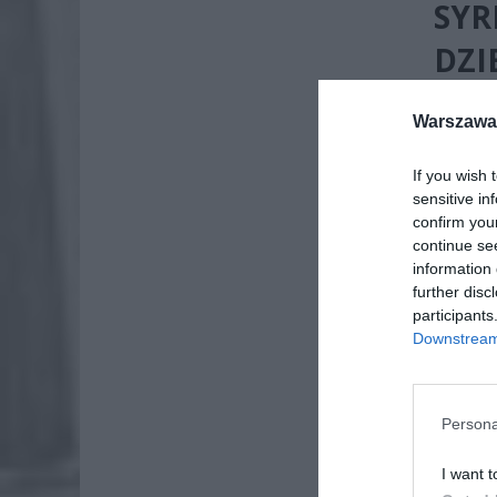
SYR
DZI
APE
Warszawa 
If you wish 
sensitive in
confirm you
continue se
information 
further disc
participants
Downstream 
Persona
I want t
Mieszkań