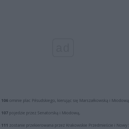
ad
a 106
ominie plac Piłsudskiego, kierując się Marszałkowską i Miodową
a 107
pojedzie przez Senatorską i Miodową,
a 111
zostanie przekierowana przez Krakowskie Przedmieście i Nowy 