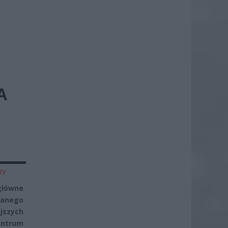
A
zy
główne
nanego
jszych
entrum