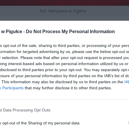
Fot. Warszawa w Pigułce
KNIĘTE ULICE I OBJAZDY W CENT
w Pigułce -
Do Not Process My Personal Information
SZAWY
u uroczystości od
godziny 11:00 do 15:00
zamknięte zostaną:
to opt-out of the sale, sharing to third parties, or processing of your per
formation for targeted advertising by us, please use the below opt-out s
r selection. Please note that after your opt-out request is processed y
eing interest-based ads based on personal information utilized by us or
disclosed to third parties prior to your opt-out. You may separately opt-
losure of your personal information by third parties on the IAB’s list of
. This information may also be disclosed by us to third parties on the
IA
Participants
that may further disclose it to other third parties.
ad
l Data Processing Opt Outs
o opt-out of the Sharing of my personal data.