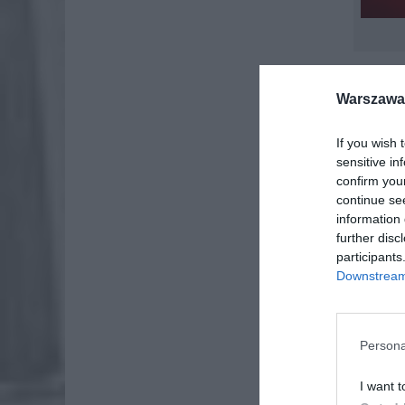
ZAM
Warszawa 
WAR
Z powod
If you wish 
sensitive in
confirm you
continue se
information 
further disc
participants
Downstream 
Persona
I want t