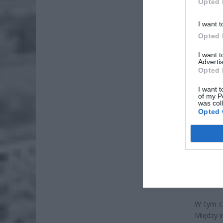
Opted 
I want t
Opted 
ZOBA
Lid
I want 
Advertis
po
Opted 
4 si
I want t
of my P
Pie
was col
Wni
Opted 
4 si
plac
uli
Prze
W tym cz
Między i