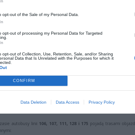
In
o opt-out of the Sale of my Personal Data.
In
CZ RÓWNIEŻ:
l przecenił hit do kuchni. Air fryer tańszy aż o 150 zł, a to dop
to opt-out of processing my Personal Data for Targeted
ing.
czątek
In
erpnia 2026 16:06
o opt-out of Collection, Use, Retention, Sale, and/or Sharing
ersonal Data that Is Unrelated with the Purposes for which it
niądze dla milionów polskich rodzin. ZUS wypłacił już 173 mln z
lected.
oski wciąż można składać
Out
erpnia 2026 12:56
CONFIRM
 Piłsudskiego
,
Data Deletion
Data Access
Privacy Policy
ca Królewska
– na odcinku od Marszałkowskiej do Krakow
dmieścia.
asie autobusy linii
106, 107, 111, 128 i 175
pojadą trasami objaz
nnymi: