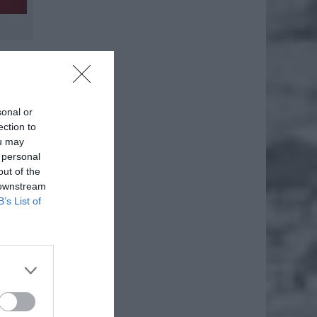
RUM
sonal or
ection to
ou may
 personal
out of the
 downstream
B’s List of