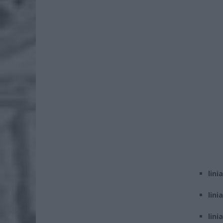
lini
lini
lini