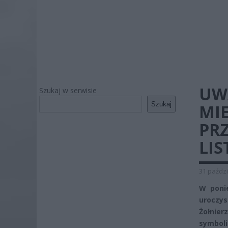
UW
Szukaj w serwisie
Szukaj
MI
PRZ
LI
31 paździ
W ponie
uroczy
Żołnier
symboli