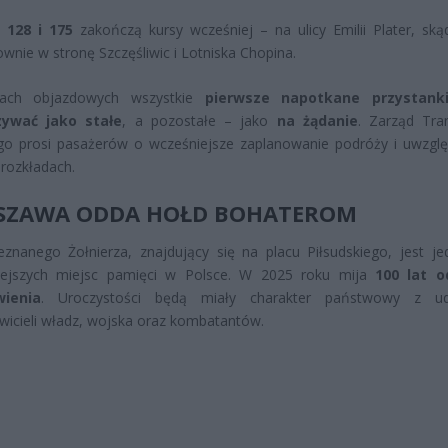
e 128 i 175
zakończą kursy wcześniej – na ulicy Emilii Plater, ską
wnie w stronę Szczęśliwic i Lotniska Chopina.
sach objazdowych wszystkie
pierwsze napotkane przystank
zywać jako stałe
, a pozostałe – jako
na żądanie
. Zarząd Tra
go prosi pasażerów o wcześniejsze zaplanowanie podróży i uwzglę
rozkładach.
SZAWA ODDA HOŁD BOHATEROM
znanego Żołnierza, znajdujący się na placu Piłsudskiego, jest j
iejszych miejsc pamięci w Polsce. W 2025 roku mija
100 lat o
wienia
. Uroczystości będą miały charakter państwowy z ud
wicieli władz, wojska oraz kombatantów.