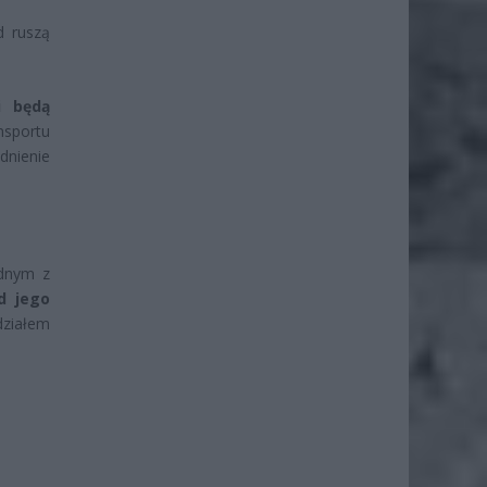
d ruszą
i będą
nsportu
dnienie
ednym z
d jego
ziałem