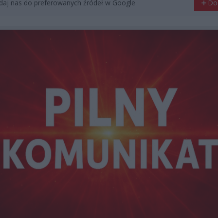
aj nas do preferowanych źródeł w Google
Do