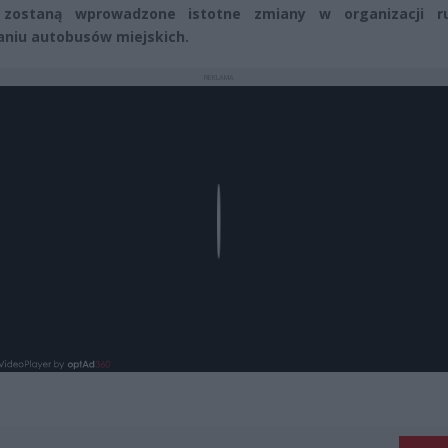
y zostaną wprowadzone istotne zmiany w organizacji r
niu autobusów miejskich.
REKLAMA
Play