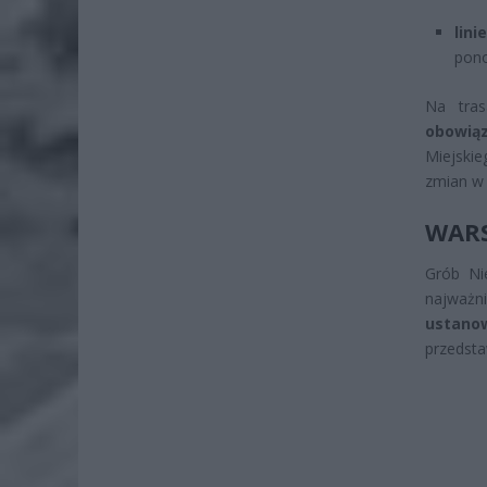
lini
pono
Na tra
obowią
Miejskie
zmian w 
WAR
Grób Nie
najważn
ustano
przedsta