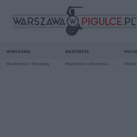
WARSZAWA
MAZOWSZE
POLSK
Wiadomości z Warszawy
Wiadomości z Mazowsza
Wiadomo