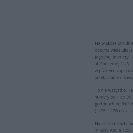
Największe utrudni
obejmą wiele ulic je
Jagodnej (numery 1–
ul. Pancernej (1–31
w praktyce zaplano
przełączaniem sieci.
To nie wszystko. Te
numery od 1 do 35),
godzinach od 8:00 d
(147F–147G oraz 14
Na liście znalazła 
między 9:00 a 12:30