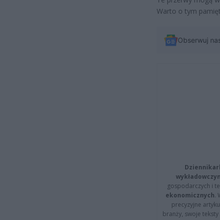
Warto o tym pamięt
Obserwuj na
Dziennikar
wykładowczyn
gospodarczych i t
ekonomicznych
.
precyzyjne artyku
branży, swoje tekst