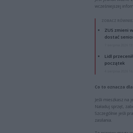
wcześniejszej inform
ZOBACZ RÓWNIE
ZUS zmieni w
dostać senio
7 sierpnia 2026 13
Lidl przeceni
początek
4 sierpnia 2026 16
Co to oznacza dl
Jeśli mieszkasz na j
Naładuj sprzęt, zab
Szczególnie jeśli 
zasilania.
Te przerwy mogą wy