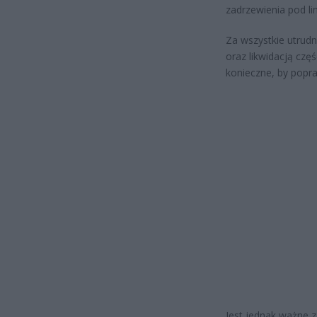
zadrzewienia pod li
Za wszystkie utrudn
oraz likwidacją częś
konieczne, by popra
Jest jednak ważne 