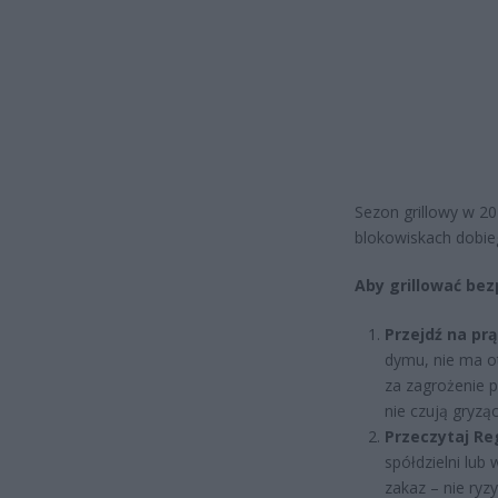
Sezon grillowy w 2
blokowiskach dobie
Aby grillować bez
Przejdź na prą
dymu, nie ma o
za zagrożenie p
nie czują gryzą
Przeczytaj Re
spółdzielni lub
zakaz – nie ryz