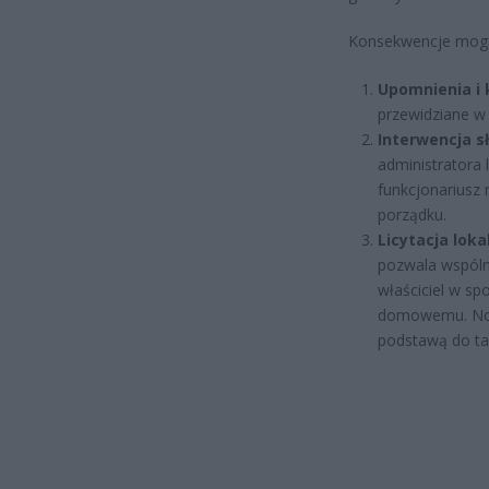
Konsekwencje mogą
Upomnienia i 
przewidziane w 
Interwencja sł
administratora l
funkcjonariusz
porządku.
Licytacja loka
pozwala wspólno
właściciel w s
domowemu. Not
podstawą do ta