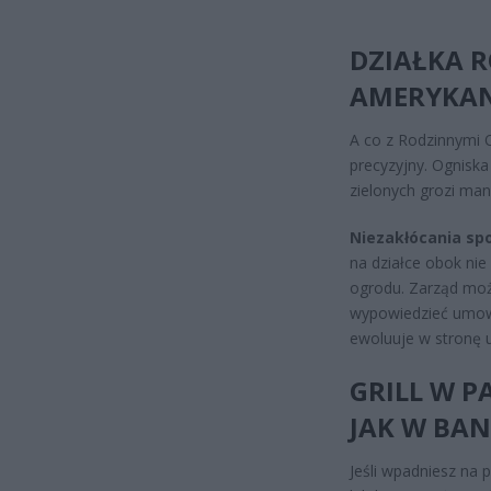
DZIAŁKA R
AMERYKAN
A co z Rodzinnymi 
precyzyjny. Ognisk
zielonych grozi man
Niezakłócania sp
na działce obok nie
ogrodu. Zarząd moż
wypowiedzieć umowę
ewoluuje w stronę u
GRILL W P
JAK W BA
Jeśli wpadniesz na 