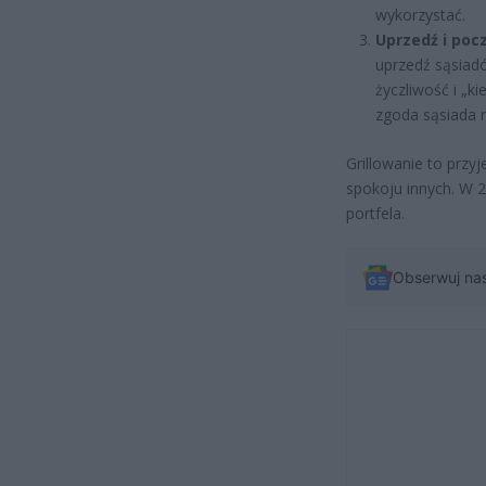
wykorzystać.
Uprzedź i pocz
uprzedź sąsiadó
życzliwość i „ki
zgoda sąsiada n
Grillowanie to prz
spokoju innych. W 2
portfela.
Obserwuj na