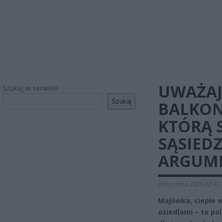
UWAŻAJ
Szukaj w serwisie
Szukaj
BALKON
KTÓRĄ 
SĄSIED
ARGUM
6 stycznia 2026 22:47
Majówka, ciepłe 
osiedlami – to po