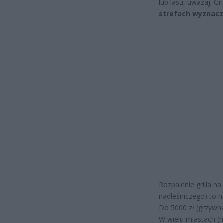
lub lasu, uważaj. G
strefach wyznac
Rozpalenie grilla n
nadleśniczego) to 
Do 5000 zł (grzywna
W wielu miastach (n