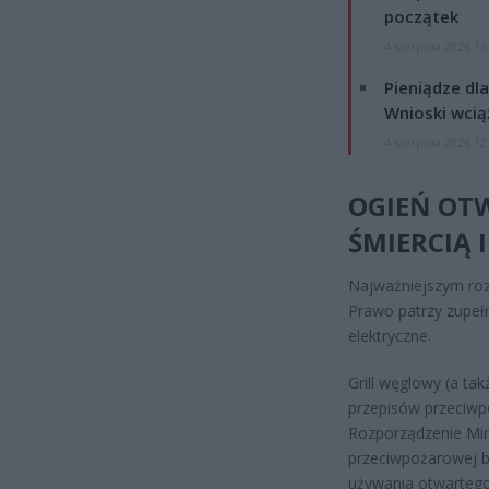
początek
4 sierpnia 2026 16
Pieniądze dla
Wnioski wcią
4 sierpnia 2026 12
OGIEŃ OTW
ŚMIERCIĄ 
Najważniejszym rozr
Prawo patrzy zupełn
elektryczne.
Grill węglowy (a ta
przepisów przeciw
Rozporządzenie Min
przeciwpożarowej b
używania otwartego