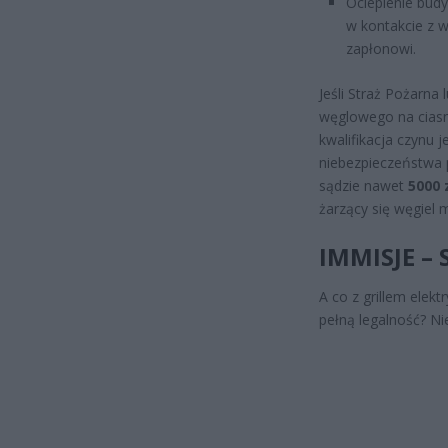
Ocieplenie budy
w kontakcie z w
zapłonowi.
Jeśli Straż Pożarna 
węglowego na ciasny
kwalifikacja czynu j
niebezpieczeństwa 
sądzie nawet
5000 
żarzący się węgiel 
IMMISJE –
A co z grillem elek
pełną legalność? Ni