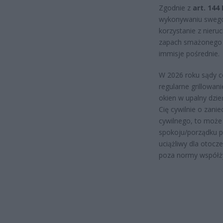
Zgodnie z
art. 144
wykonywaniu swego 
korzystanie z nier
zapach smażonego t
immisje pośrednie.
W 2026 roku sądy co
regularne grillowan
okien w upalny dzi
Cię cywilnie o zani
cywilnego, to moż
spokoju/porządku pu
uciążliwy dla otocz
poza normy współży