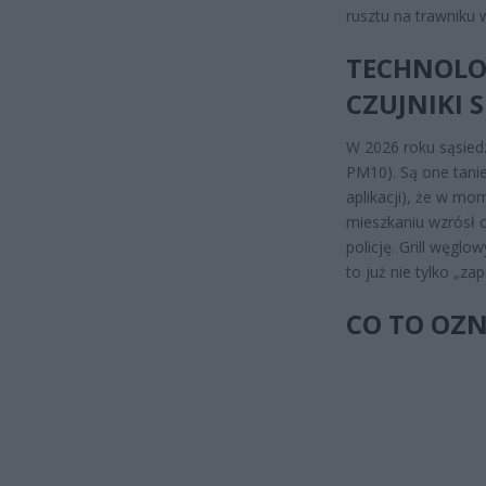
rusztu na trawniku 
TECHNOLOG
CZUJNIKI
W 2026 roku sąsied
PM10). Są one tanie
aplikacji), że w m
mieszkaniu wzrósł 
policję. Grill węglo
to już nie tylko „za
CO TO OZN