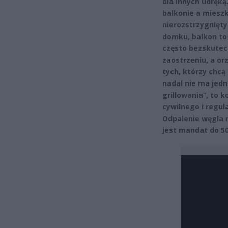
dla innych udręką
balkonie a mieszk
nierozstrzygnięty
domku, balkon to 
często bezskutec
zaostrzeniu, a or
tych, którzy chc
nadal nie ma jedn
grillowania”, to
cywilnego i regu
Odpalenie węgla n
jest mandat do 50