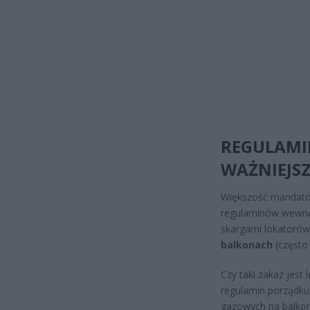
REGULAMI
WAŻNIEJSZ
Większość mandatów
regulaminów wewnęt
skargami lokator
balkonach
(często 
Czy taki zakaz jest
regulamin porządku 
gazowych na balkon