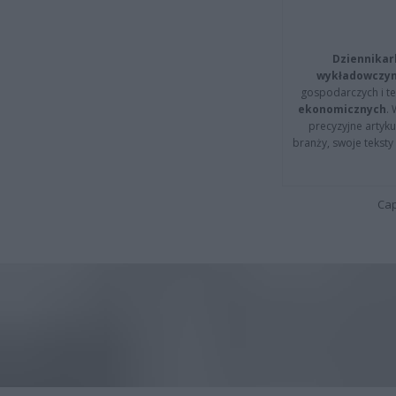
Dziennikar
wykładowczyn
gospodarczych i t
ekonomicznych
.
precyzyjne artyku
branży, swoje tekst
Cap