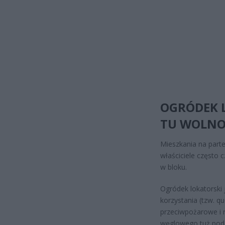
OGRÓDEK L
TU WOLNO 
Mieszkania na part
właściciele często 
w bloku.
Ogródek lokatorski
korzystania (tzw. 
przeciwpożarowe i r
węglowego tuż pod o