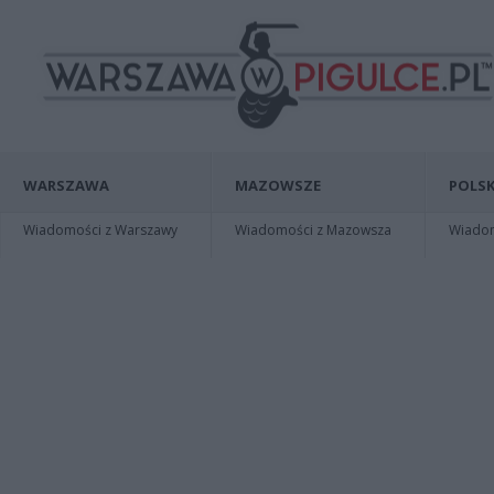
WARSZAWA
MAZOWSZE
POLSK
Wiadomości z Warszawy
Wiadomości z Mazowsza
Wiadomo