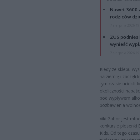
Nawet 3600 z
rodziców dzie
7 sierpnia 2026 19
ZUS podniesie
wynieść wypł
7 sierpnia 2026 19
Kiedy ze sklepu wys
na ziemię i zaczęli
tym czasie uciekli.
okoliczności napaśc
pod wypływem alkoho
pozbawienia wolnoś
Viki Gabor jest mł
konkursie piosenki 
Kids. Od tego czas