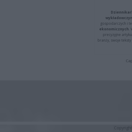
Dziennikar
wykładowczyn
gospodarczych i t
ekonomicznych
.
precyzyjne artyku
branży, swoje tekst
Cap
Copyrigh