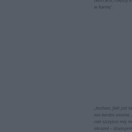
twórcami, między in
w Ramię”.
„Kochani, fakt jest 
nas bardzo smutne, z
całe szczęście mój m
obrażeń – dziękujemy