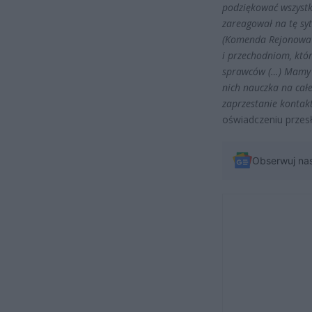
podziękować wszystki
zareagował na tę syt
(Komenda Rejonowa P
i przechodniom, któr
sprawców (…) Mamy n
nich nauczka na całe
zaprzestanie kontak
oświadczeniu przes
Obserwuj na