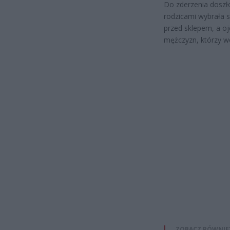
Do zderzenia doszł
rodzicami wybrała s
przed sklepem, a o
mężczyzn, którzy wo
ZOBACZ RÓWNIE