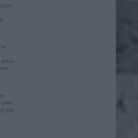
j pory
iś
 te
 Jeśli w
iełdy
tym
 zysku
ji przy