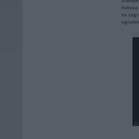
standar
fiskusa
na zagr
ogromny