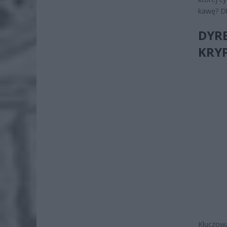
kawę? Dl
DYRE
KRY
Kluczową