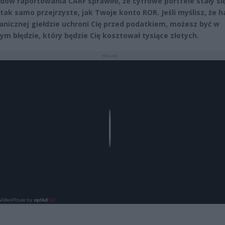
dów raportowania CARF sprawiło, że cyfrowe portfele stały się
 tak samo przejrzyste, jak Twoje konto ROR. Jeśli myślisz, że h
anicznej giełdzie uchroni Cię przed podatkiem, możesz być w
m błędzie, który będzie Cię kosztował tysiące złotych.
REKLAMA
Play