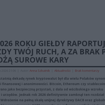
026 ROKU GIEŁDY RAPORTU
DY TWÓJ RUCH, A ZA BRAK P
OŻĄ SUROWE KARY
a 2026 21:06
|
Autor:
Anna Szkutnik
|
Aktualności
|
Brak komentarzy
statnią dekadę rynek kryptowalut był dla wielu Polaków syn
i finansowej i anonimowości. Bitcoin, Ethereum czy stablecoi
ano jako bezpieczną przystań, z dala od wścibskiego wzroku
i urzędów. Jednak rok 2026 definitywnie zamknął ten rozdział
i. Wdrożenie na pełną skalę unijnej dyrektywy DAC8 oraz global