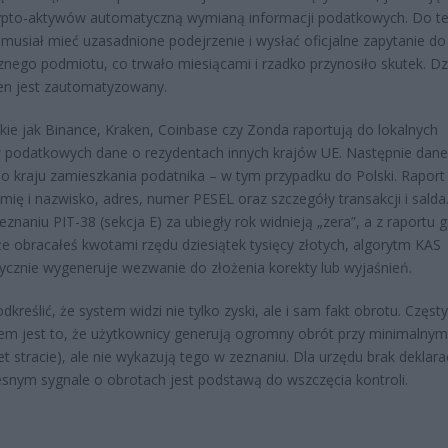
ypto-aktywów automatyczną wymianą informacji podatkowych. Do te
 musiał mieć uzasadnione podejrzenie i wysłać oficjalne zapytanie do
znego podmiotu, co trwało miesiącami i rzadko przynosiło skutek. Dz
en jest zautomatyzowany.
akie jak Binance, Kraken, Coinbase czy Zonda raportują do lokalnych
podatkowych dane o rezydentach innych krajów UE. Następnie dane
 do kraju zamieszkania podatnika – w tym przypadku do Polski. Raport
imię i nazwisko, adres, numer PESEL oraz szczegóły transakcji i salda.
znaniu PIT-38 (sekcja E) za ubiegły rok widnieją „zera”, a z raportu g
że obracałeś kwotami rzędu dziesiątek tysięcy złotych, algorytm KAS
cznie wygeneruje wezwanie do złożenia korekty lub wyjaśnień.
dkreślić, że system widzi nie tylko zyski, ale i sam fakt obrotu. Częs
m jest to, że użytkownicy generują ogromny obrót przy minimalnym
et stracie), ale nie wykazują tego w zeznaniu. Dla urzędu brak deklarac
snym sygnale o obrotach jest podstawą do wszczęcia kontroli.