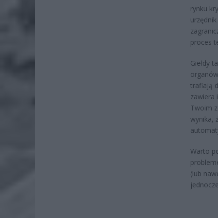
rynku kr
urzędnik
zagranic
proces t
Giełdy t
organów 
trafiają
zawiera 
Twoim ze
wynika, 
automaty
Warto po
probleme
(lub naw
jednocze