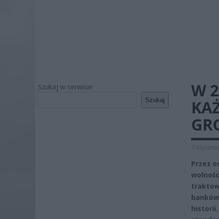
W 2
Szukaj w serwisie
Szukaj
KAŻ
GR
7 styczni
Przez o
wolnośc
traktow
banków 
histori