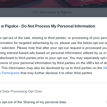
Fot. Warszawa w Pigułce
 2026 roku to czas, w którym urzędy skarbowe w całej Europie, w t
w Pigułce -
Do Not Process My Personal Information
rajowa Administracja Skarbowa (KAS), otrzymały potężny zastrzyk da
zy giełd kryptowalut, kantorów online oraz dostawcy portfeli cyfrow
to opt-out of the sale, sharing to third parties, or processing of your per
zobligowani do automatycznego przesyłania raportów o aktywności s
formation for targeted advertising by us, please use the below opt-out s
ików. Nie ma znaczenia, czy giełda ma siedzibę na Malcie, w Estonii 
r selection. Please note that after your opt-out request is processed y
 mechanizm wymiany informacji działa błyskawicznie.
eing interest-based ads based on personal information utilized by us or
disclosed to third parties prior to your opt-out. You may separately opt-
losure of your personal information by third parties on the IAB’s list of
. This information may also be disclosed by us to third parties on the
IA
Participants
that may further disclose it to other third parties.
ad
l Data Processing Opt Outs
o opt-out of the Sharing of my personal data.