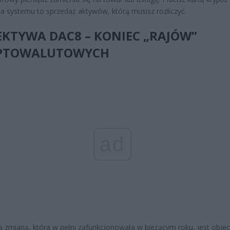
a systemu to sprzedaż aktywów, którą musisz rozliczyć.
KTYWA DAC8 – KONIEC „RAJÓW”
PTOWALUTOWYCH
ad
 zmianą, która w pełni zafunkcjonowała w bieżącym roku, jest objęc