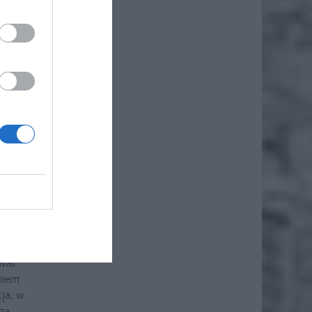
aderów,
ali.
eniem
ja, w
 za