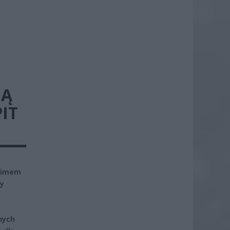
JĄ
IT
onimem
ny
nych