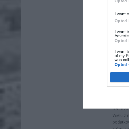
Opted 
I want t
Opted 
I want 
Advertis
ZOBA
Opted 
Naw
I want t
rod
of my P
was col
7 si
Opted 
ZUS
wyn
7 si
Dla tysi
oznacza 
Wielu z 
podatkow
której c