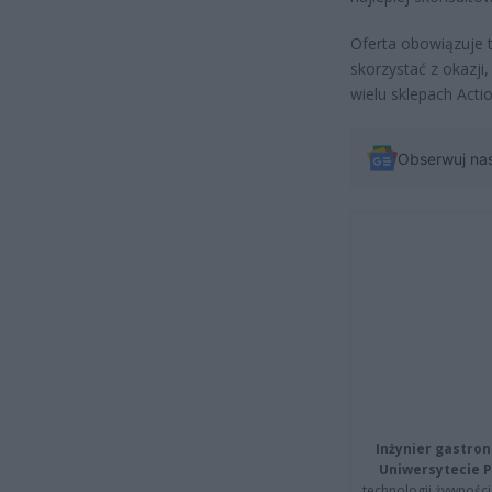
Oferta obowiązuje t
skorzystać z okazji
wielu sklepach Acti
Obserwuj na
Inżynier gastron
Uniwersytecie P
technologii żywności 