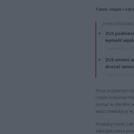
Tanie ciepło i zd
ZOBACZ RÓWNIE
ZUS podniesie
wynieść wypł
7 sierpnia 2026 19
ZUS zmieni w
dostać senio
7 sierpnia 2026 13
Poza oczywistym ko
Ciepło rozluźnia mi
zasnąć w chłodne wi
wręcz inwestycję w
Produkty marki Car
zabezpieczenia prz