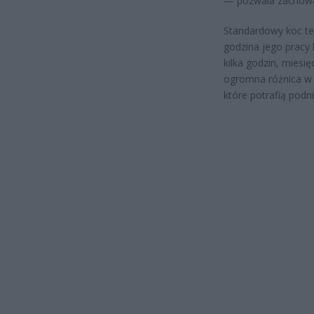
— pozwala zachować
Standardowy koc te
godzina jego pracy
kilka godzin, miesi
ogromna różnica w p
które potrafią podni