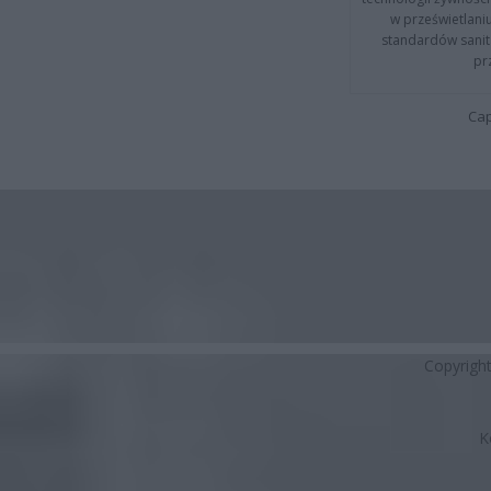
w prześwietlani
standardów sanita
pr
Cap
Copyrigh
K