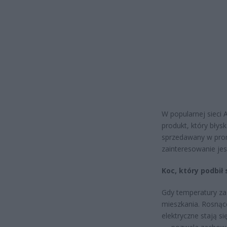
W popularnej sieci 
produkt, który błys
sprzedawany w promo
zainteresowanie jes
Koc, który podbił
Gdy temperatury za
mieszkania. Rosnące
elektryczne stają si