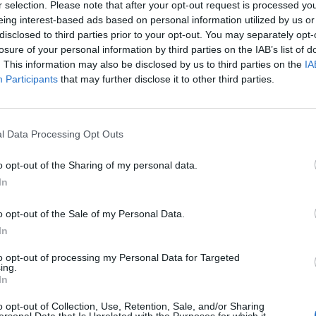
r selection. Please note that after your opt-out request is processed y
ad
eing interest-based ads based on personal information utilized by us or
disclosed to third parties prior to your opt-out. You may separately opt-
losure of your personal information by third parties on the IAB’s list of
. This information may also be disclosed by us to third parties on the
IA
Participants
that may further disclose it to other third parties.
l Data Processing Opt Outs
o opt-out of the Sharing of my personal data.
aj nas do preferowanych źródeł w Google
Do
In
o opt-out of the Sale of my Personal Data.
In
CZ RÓWNIEŻ:
to opt-out of processing my Personal Data for Targeted
l przecenił hit do kuchni. Air fryer tańszy aż o 150 zł, a to dop
ing.
In
czątek
erpnia 2026 16:06
o opt-out of Collection, Use, Retention, Sale, and/or Sharing