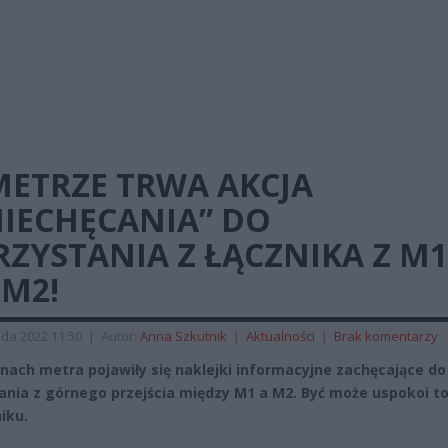
METRZE TRWA AKCJA
NIECHĘCANIA” DO
ZYSTANIA Z ŁĄCZNIKA Z M1
 M2!
ada 2022 11:50
|
Autor:
Anna Szkutnik
|
Aktualności
|
Brak komentarzy
nach metra pojawiły się naklejki informacyjne zachęcające do
ania z górnego przejścia między M1 a M2. Być może uspokoi to
iku.