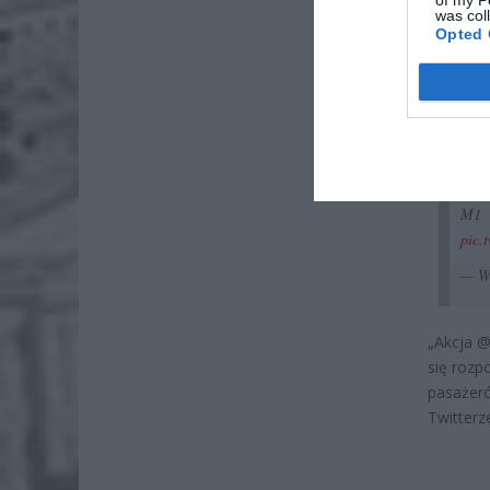
of my P
was col
Pie
Opted 
Wni
4 si
Akc
rozp
M1 
pic.
— Wi
„Akcja @
się rozp
pasażeró
Twitterz