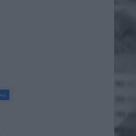
wuj
u