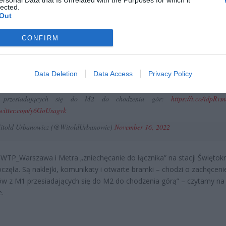
ersonal Data that Is Unrelated with the Purposes for which it
lected.
niądze dla milionów polskich rodzin. ZUS wypłacił już 173 mln z
Out
oski wciąż można składać
erpnia 2026 12:56
CONFIRM
Data Deletion
Data Access
Privacy Policy
ja
@WTP_Warszawa
i Metra „zniechęcanie do łącznika” na stacji Świętokrzysk
oczęła. Są naklejki, komunikaty i otwarte bramki – chodzi o zachęcenie pasaże
przesiadających się do M2 do chodzenia gór:
https://t.co/idpRv
twitter.com/y6GoUsagvk
told Urbanowicz (@WitoldUrbanowic)
November 16, 2022
WTP_Warszawa i Metra „zniechęcanie do łącznika” na stacji Świętok
oczęła. Są naklejki, komunikaty i otwarte bramki – chodzi o zachęceni
w z M1 przesiadających się do M2 do chodzenia górą” – czytamy na
e.