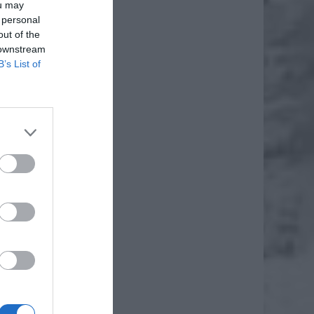
ou may
 personal
out of the
 downstream
B’s List of
daj
iero