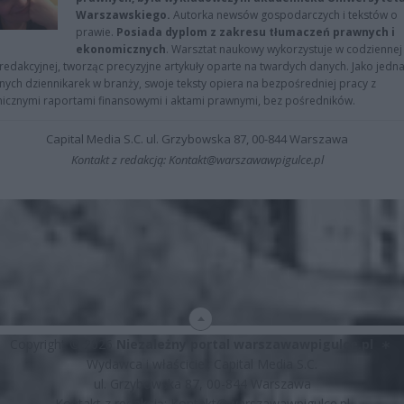
Warszawskiego.
Autorka newsów gospodarczych i tekstów o
prawie.
Posiada dyplom z zakresu tłumaczeń prawnych i
ekonomicznych
. Warsztat naukowy wykorzystuje w codziennej
redakcyjnej, tworząc precyzyjne artykuły oparte na twardych danych. Jako jedna
znych dziennikarek w branży, swoje teksty opiera na bezpośredniej pracy z
nicznymi raportami finansowymi i aktami prawnymi, bez pośredników.
Capital Media S.C. ul. Grzybowska 87, 00-844 Warszawa
Kontakt z redakcją: Kontakt@warszawawpigulce.pl
Copyright © 2026
Niezależny portal warszawawpigulce.pl
∗
Wydawca i właściciel: Capital Media S.C.
ul. Grzybowska 87, 00-844 Warszawa
Kontakt z redakcją:
Kontakt@warszawawpigulce.pl