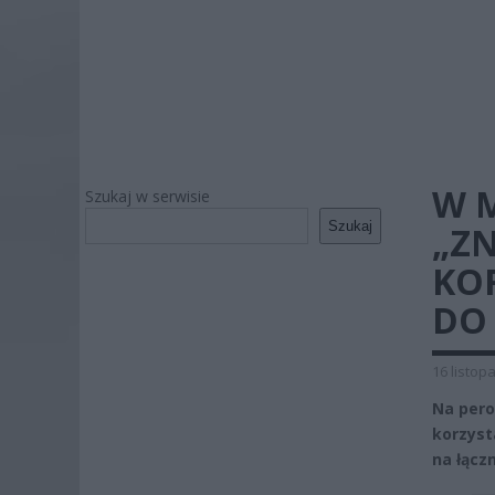
W 
Szukaj w serwisie
Szukaj
„Z
KOR
DO
16 listop
Na pero
korzyst
na łączn