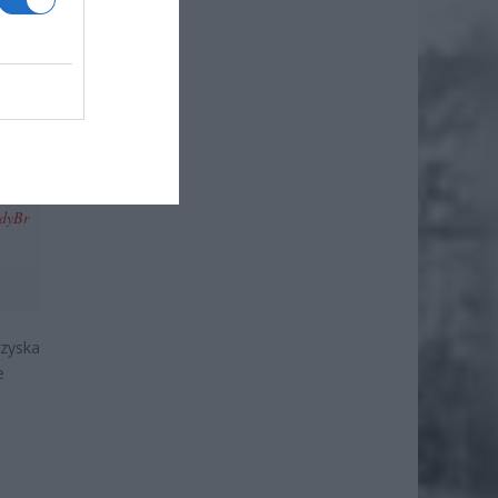
ł.
a się
rów z
mdyBr
rzyska
e