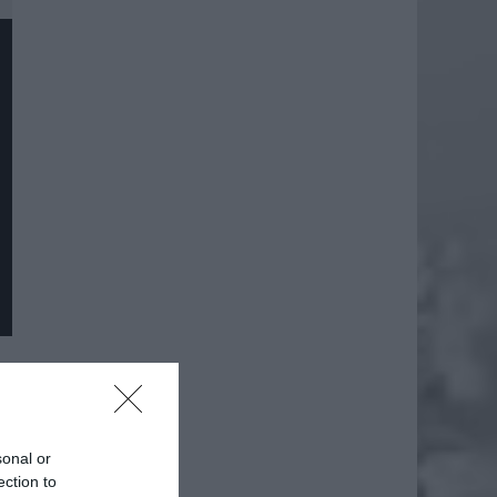
sonal or
ection to