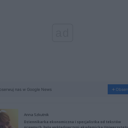
ad
bserwuj nas w Google News
Obser
Anna Szkutnik
Dziennikarka ekonomiczna i specjalistka od tekstów
prawnych, była wykładowczyni akademicka Uniwersytet