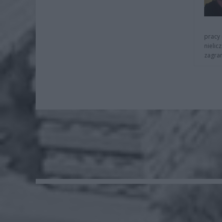
pracy 
nielic
zagra