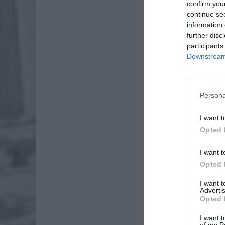
confirm you
continue se
information 
further disc
participants
Downstream 
Persona
I want t
Dod
Opted 
I want t
Opted 
ZOBA
I want 
Lid
Advertis
Opted 
po
4 si
I want t