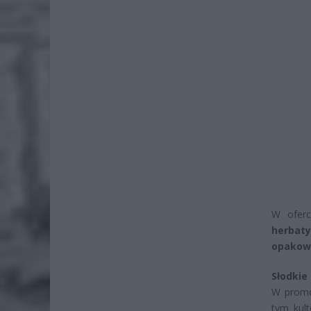
W oferc
herbaty
opakow
Słodkie
W prom
tym kul