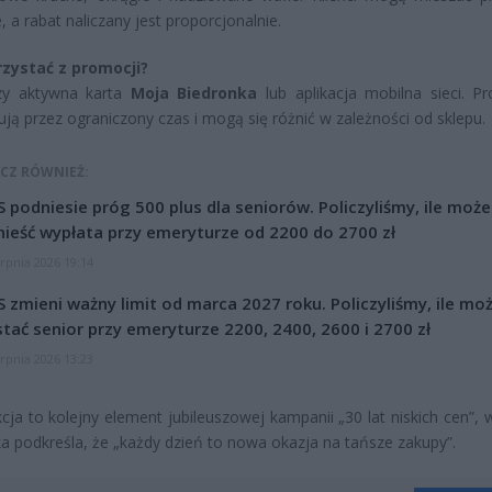
, a rabat naliczany jest proporcjonalnie.
rzystać z promocji?
zy aktywna karta
Moja Biedronka
lub aplikacja mobilna sieci. P
ją przez ograniczony czas i mogą się różnić w zależności od sklepu.
CZ RÓWNIEŻ:
 podniesie próg 500 plus dla seniorów. Policzyliśmy, ile może
ieść wypłata przy emeryturze od 2200 do 2700 zł
erpnia 2026 19:14
 zmieni ważny limit od marca 2027 roku. Policzyliśmy, ile mo
tać senior przy emeryturze 2200, 2400, 2600 i 2700 zł
erpnia 2026 13:23
ja to kolejny element jubileuszowej kampanii „30 lat niskich cen”, w
a podkreśla, że „każdy dzień to nowa okazja na tańsze zakupy”.