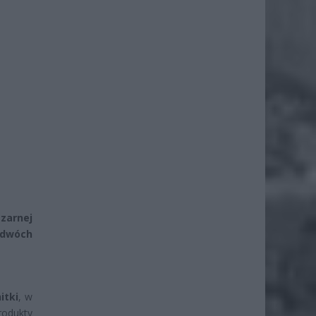
zarnej
 dwóch
itki
, w
rodukty