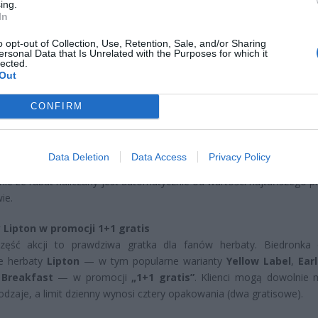
ing.
CZ RÓWNIEŻ:
In
letni obywatel Ukrainy zaatakował zakonnicę i zerwał jej krzy
o opt-out of Collection, Use, Retention, Sale, and/or Sharing
az nastąpił zwrot w sprawie
ersonal Data that Is Unrelated with the Purposes for which it
lected.
erpnia 2026 15:40
Out
et 3600 zł miesięcznie zamiast 800+. Nowa propozycja dla
ziców dzieci do 3. roku życia
CONFIRM
erpnia 2026 19:29
Data Deletion
Data Access
Privacy Policy
onała okazja, by zrobić zapasy ulubionych słodyczy przed świ
nie że rabat naliczany jest automatycznie od wartości najtańszego p
ie.
 Lipton w promocji 1+1 gratis
zęść akcji to prawdziwa gratka dla fanów herbaty. Biedronka 
ie herbaty
Lipton
— w tym popularne warianty
Yellow Label
,
Ear
 Breakfast
— w promocji
„1+1 gratis”
. Klienci mogą dowolnie 
rodzaje, a limit dzienny wynosi cztery opakowania (dwa gratisowe).