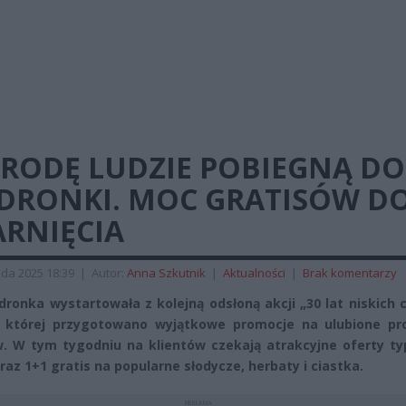
ŚRODĘ LUDZIE POBIEGNĄ DO
EDRONKI. MOC GRATISÓW D
ARNIĘCIA
ada 2025 18:39
|
Autor:
Anna Szkutnik
|
Aktualności
|
Brak komentarzy
edronka wystartowała z kolejną odsłoną akcji „30 lat niskich 
 której przygotowano wyjątkowe promocje na ulubione pr
. W tym tygodniu na klientów czekają atrakcyjne oferty ty
oraz 1+1 gratis na popularne słodycze, herbaty i ciastka.
REKLAMA